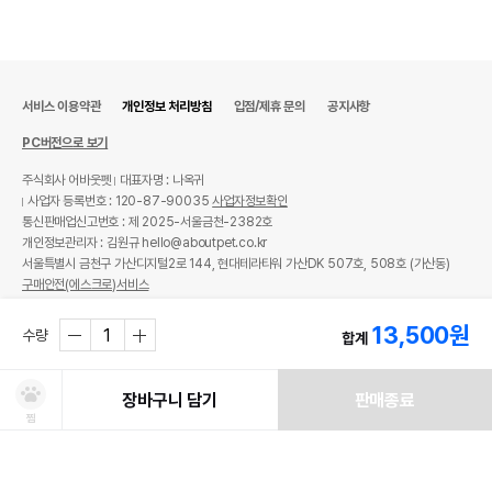
서비스 이용약관
개인정보 처리방침
입점/제휴 문의
공지사항
PC버전으로 보기
주식회사 어바웃펫
대표자명 : 나옥귀
사업자 등록번호 : 120-87-90035
사업자정보확인
통신판매업신고번호 : 제 2025-서울금천-2382호
개인정보관리자 : 김원규 hello@aboutpet.co.kr
서울특별시 금천구 가산디지털2로 144, 현대테라타워 가산DK 507호, 508호 (가산동)
구매안전(에스크로)서비스
© copyright (c) www.aboutpet.co.kr all rights reserved.
13,500
원
수량
합계
장바구니 담기
판매종료
찜
처방사료 주문 시 확인해주세요!
쿠폰보기
적립혜택
취소/ 교환/ 환불
유통기한 임박 상품
최저가 도전 상품
AI검색
AI검색