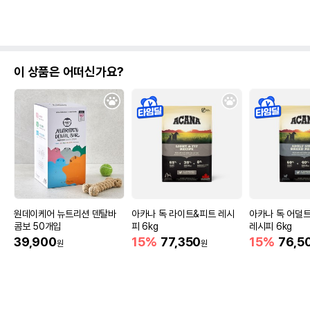
이 상품은 어떠신가요?
원데이케어 뉴트리션 덴탈바
아카나 독 라이트&피트 레시
아카나 독 어덜
콤보 50개입
피 6kg
레시피 6kg
39,900
15%
77,350
15%
76,5
원
원