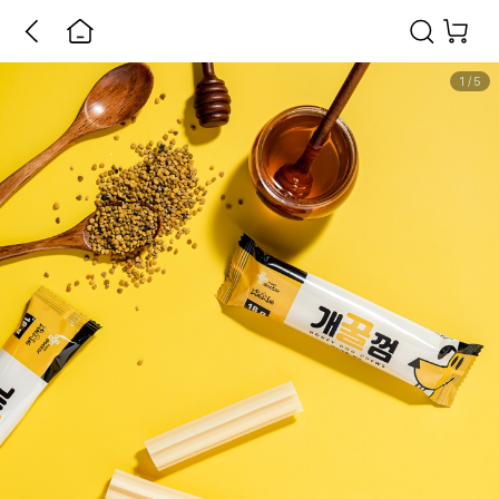
1
/
5