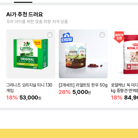
Ai가 추천 드려요
우리 아이를 위한 맞춤 취향 저격 상품
그리니즈 오리지널 티니 130
[2개세트] 리얼트릿 한우 50g
로얄캐닌 독 미디
개입
kg 중형견 면역
28%
5,000
원
18%
53,000
18%
84,9
원