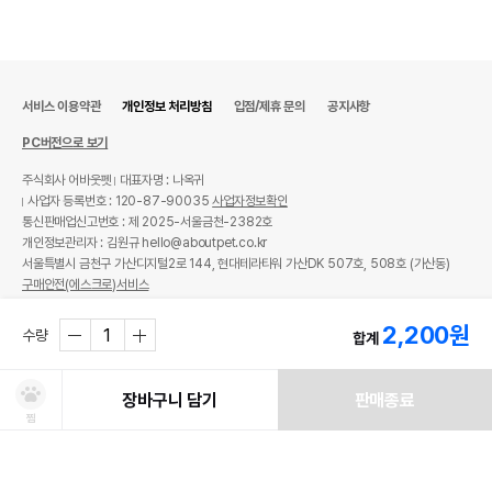
서비스 이용약관
개인정보 처리방침
입점/제휴 문의
공지사항
PC버전으로 보기
주식회사 어바웃펫
대표자명 : 나옥귀
사업자 등록번호 : 120-87-90035
사업자정보확인
통신판매업신고번호 : 제 2025-서울금천-2382호
개인정보관리자 : 김원규 hello@aboutpet.co.kr
서울특별시 금천구 가산디지털2로 144, 현대테라타워 가산DK 507호, 508호 (가산동)
구매안전(에스크로)서비스
© copyright (c) www.aboutpet.co.kr all rights reserved.
2,200
원
수량
합계
장바구니 담기
판매종료
찜
처방사료 주문 시 확인해주세요!
쿠폰보기
적립혜택
취소/ 교환/ 환불
유통기한 임박 상품
최저가 도전 상품
AI검색
AI검색