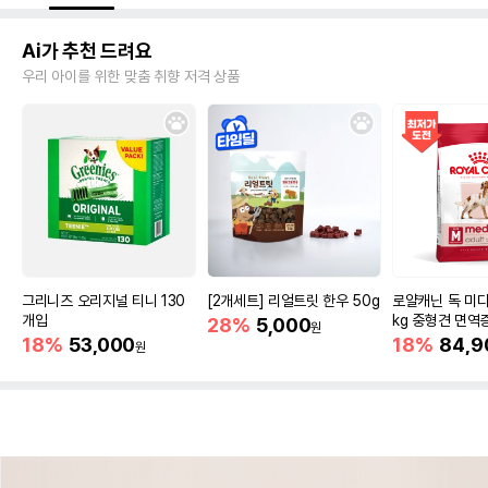
Ai가 추천 드려요
우리 아이를 위한 맞춤 취향 저격 상품
그리니즈 오리지널 티니 130
[2개세트] 리얼트릿 한우 50g
로얄캐닌 독 미디
개입
kg 중형견 면역
28%
5,000
원
18%
53,000
18%
84,9
원