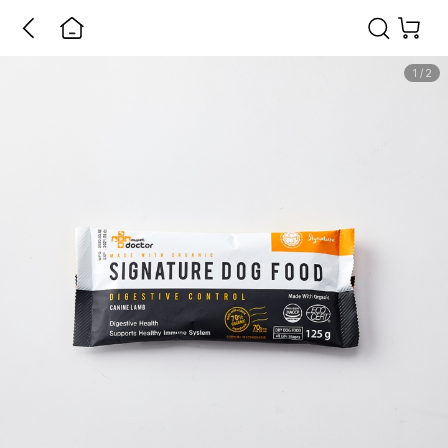
1
/
2