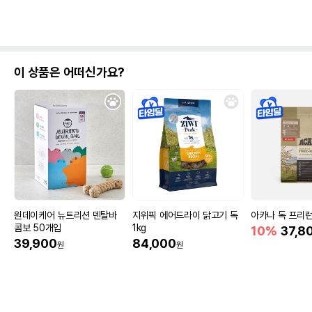
이 상품은 어떠신가요?
원데이케어 뉴트리션 덴탈바
지위픽 에어드라이 닭고기 독
아카나 독 프리런 
콤보 50개입
1kg
10%
37,8
39,900
84,000
원
원