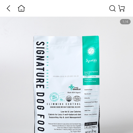
1
/
4