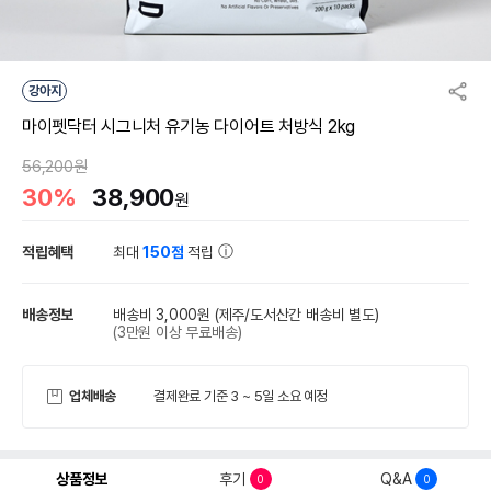
강아지
마이펫닥터 시그니처 유기농 다이어트 처방식 2kg
56,200원
30%
38,900
원
적립혜택
최대
150점
적립
배송정보
배송비 3,000원
(제주/도서산간 배송비 별도)
(3만원 이상 무료배송)
업체배송
결제완료 기준 3 ~ 5일 소요 예정
상품정보
후기
Q&A
0
0