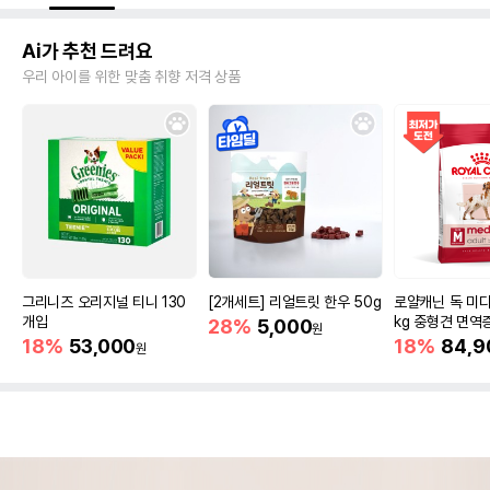
Ai가 추천 드려요
우리 아이를 위한 맞춤 취향 저격 상품
그리니즈 오리지널 티니 130
[2개세트] 리얼트릿 한우 50g
로얄캐닌 독 미디
개입
kg 중형견 면역
28%
5,000
원
18%
53,000
18%
84,9
원