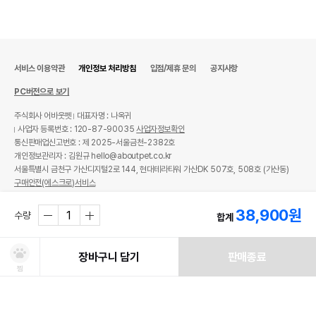
서비스 이용약관
개인정보 처리방침
입점/제휴 문의
공지사항
PC버전으로 보기
주식회사 어바웃펫
대표자명 : 나옥귀
사업자 등록번호 : 120-87-90035
사업자정보확인
통신판매업신고번호 : 제 2025-서울금천-2382호
개인정보관리자 : 김원규 hello@aboutpet.co.kr
서울특별시 금천구 가산디지털2로 144, 현대테라타워 가산DK 507호, 508호 (가산동)
구매안전(에스크로)서비스
© copyright (c) www.aboutpet.co.kr all rights reserved.
38,900
원
수량
합계
장바구니 담기
판매종료
찜
처방사료 주문 시 확인해주세요!
쿠폰보기
적립혜택
취소/ 교환/ 환불
유통기한 임박 상품
최저가 도전 상품
AI검색
AI검색