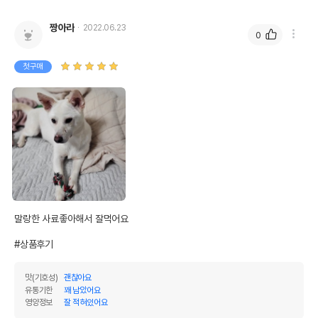
짱아라
2022.06.23
0
첫구매
말랑한 사료좋아해서 잘먹어요

#상품후기
맛(기호성)
괜찮아요
유통기한
꽤 남았어요
영양정보
잘 적혀있어요