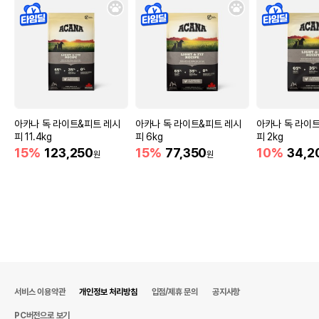
아카나 독 라이트&피트 레시
아카나 독 라이트&피트 레시
아카나 독 라이
피 11.4kg
피 6kg
피 2kg
15%
123,250
15%
77,350
10%
34,2
원
원
서비스 이용약관
개인정보 처리방침
입점/제휴 문의
공지사항
PC버전으로 보기