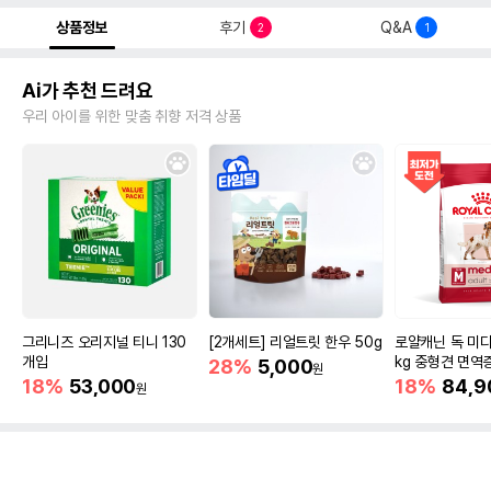
상품정보
후기
Q&A
2
1
Ai가 추천 드려요
우리 아이를 위한 맞춤 취향 저격 상품
그리니즈 오리지널 티니 130
[2개세트] 리얼트릿 한우 50g
로얄캐닌 독 미디
개입
kg 중형견 면역
28%
5,000
원
18%
53,000
18%
84,9
원