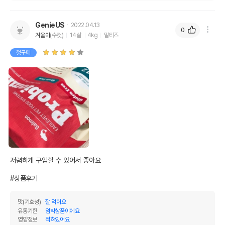
GenieUS
2022.04.13
0
겨울이
(수컷)
14살
4kg
말티즈
첫구매
저렴하게 구입할 수 있어서 좋아요

#상품후기
맛(기호성)
잘 먹어요
유통기한
임박상품이에요
영양정보
적혀있어요