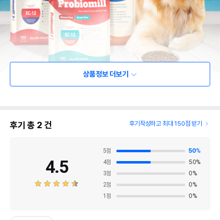
상품정보 더보기
후기 총
2
건
후기작성하고 최대 150점 받기
5
점
50
%
4.5
4
점
50
%
3
점
0
%
2
점
0
%
1
점
0
%