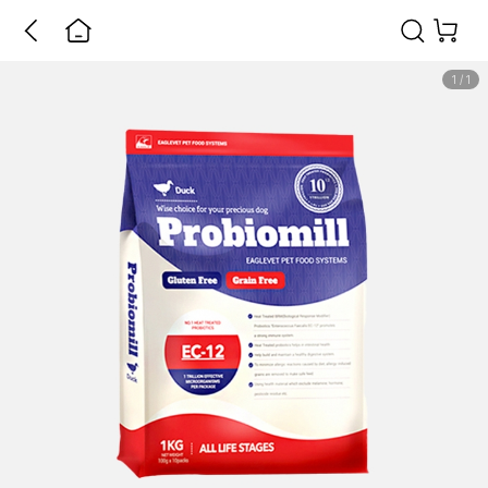
1
/
1