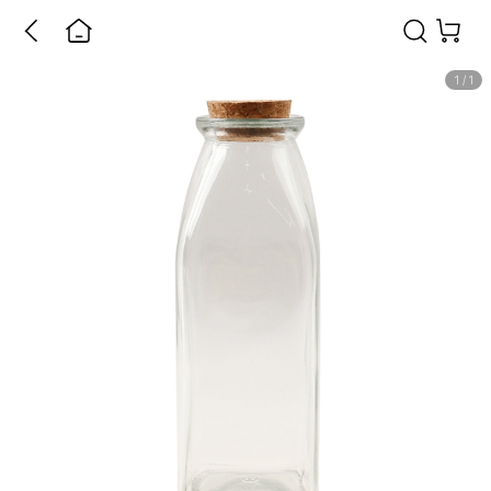
1
/
1