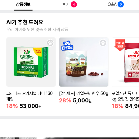
상품정보
후기
Q&A
4
0
Ai가 추천 드려요
우리 아이를 위한 맞춤 취향 저격 상품
그리니즈 오리지널 티니 130
[2개세트] 리얼트릿 한우 50g
로얄캐닌 독 미디
개입
kg 중형견 면역
28%
5,000
원
18%
53,000
18%
84,9
원