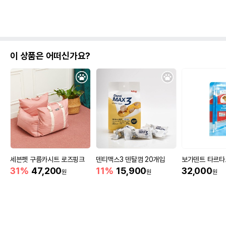
이 상품은 어떠신가요?
세븐펫 구름카시트 로즈핑크
덴티맥스3 덴탈껌 20개입
보가덴트 타르타르
31%
47,200
11%
15,900
32,000
원
원
원