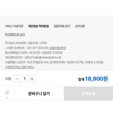
서비스 이용약관
개인정보 처리방침
입점/제휴 문의
공지사항
PC버전으로 보기
주식회사 어바웃펫
대표자명 : 나옥귀
사업자 등록번호 : 120-87-90035
사업자정보확인
통신판매업신고번호 : 제 2025-서울금천-2382호
개인정보관리자 : 김원규 hello@aboutpet.co.kr
서울특별시 금천구 가산디지털2로 144, 현대테라타워 가산DK 507호, 508호 (가산동)
구매안전(에스크로)서비스
© copyright (c) www.aboutpet.co.kr all rights reserved.
18,900
원
수량
합계
장바구니 담기
판매종료
찜
처방사료 주문 시 확인해주세요!
쿠폰보기
적립혜택
취소/ 교환/ 환불
유통기한 임박 상품
최저가 도전 상품
AI검색
AI검색