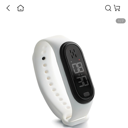
1
/
7