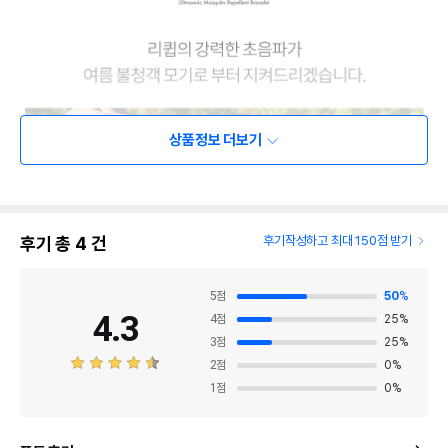
상품정보 더보기
후기 총
4
건
후기작성하고 최대 150점 받기
5
점
50
%
4.3
4
점
25
%
3
점
25
%
2
점
0
%
1
점
0
%