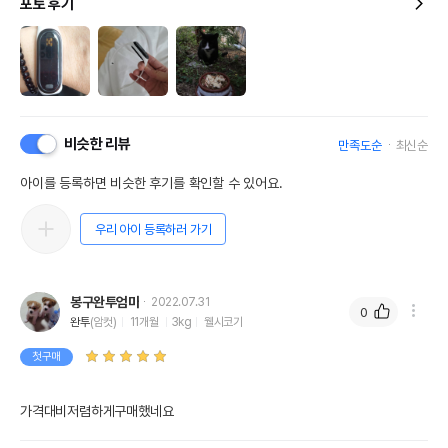
포토 후기
비슷한 리뷰
만족도순
최신순
아이를 등록하면 비슷한 후기를 확인할 수 있어요.
우리 아이 등록하러 가기
봉구완투엄마
2022.07.31
0
완투
(암컷)
11개월
3kg
웰시코기
첫구매
가격대비저렴하게구매했네요 