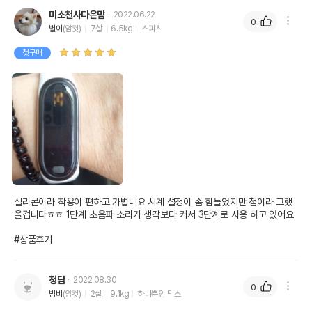
미소천사다은맘
2022.06.22
0
별이
(암컷)
7살
6.5kg
스피츠
첫구매
실리콘이라 착용이 편하고 가볍네요 시계 설정이 좀 힘들었지만 첨이라 그랬
을겁니다ㅎㅎ 1단계 초음파 소리가 생각보다 커서 3단계로 사용 하고 있어요

#상품후기
청담
2022.08.30
0
밤비
(암컷)
2살
9.1kg
하나뿐인 믹스