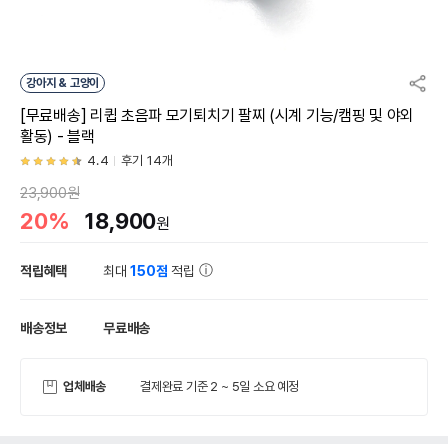
강아지 & 고양이
[무료배송] 리큅 초음파 모기퇴치기 팔찌 (시계 기능/캠핑 및 야외
활동) - 블랙
4.4
후기 14개
23,900원
20%
18,900
원
적립혜택
최대
150점
적립
배송정보
무료배송
업체배송
결제완료 기준 2 ~ 5일 소요 예정