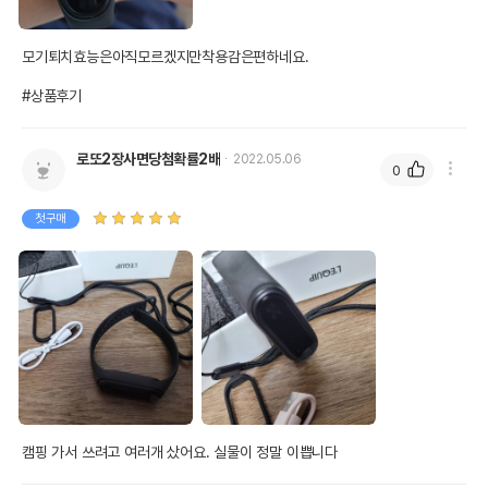
모기퇴치효능은아직모르겠지만착용감은편하네요. 

#상품후기
로또2장사면당첨확률2배
2022.05.06
0
첫구매
캠핑 가서 쓰려고 여러개 샀어요. 실물이 정말 이쁩니다 