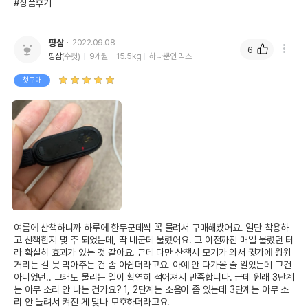
#상품후기
핑삼
2022.09.08
6
핑삼
(수컷)
9개월
15.5kg
하나뿐인 믹스
첫구매
여름에 산책하니까 하루에 한두군데씩 꼭 물려서 구매해봤어요. 일단 착용하
고 산책한지 몇 주 되었는데, 딱 네군데 물렸어요. 그 이전까진 매일 물렸던 터
라 확실히 효과가 있는 것 같아요. 근데 다만 산책시 모기가 와서 귓가에 윙윙 
거리는 걸 못 막아주는 건 좀 아쉽더라고요. 아예 안 다가올 줄 알았는데 그건 
아니었던.. 그래도 물리는 일이 확연히 적어져서 만족합니다. 근데 원래 3단계
는 아무 소리 안 나는 건가요? 1, 2단계는 소음이 좀 있는데 3단계는 아무 소
리 안 들려서 켜진 게 맞나 모호하더라고요. 
