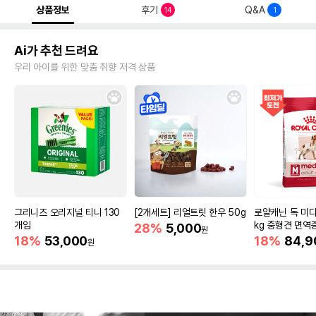
상품정보
후기
Q&A
14
1
Ai가 추천 드려요
우리 아이를 위한 맞춤 취향 저격 상품
그리니즈 오리지널 티니 130
[2개세트] 리얼트릿 한우 50g
로얄캐닌 독 미디
개입
kg 중형견 면역
28%
5,000
원
18%
53,000
18%
84,9
원