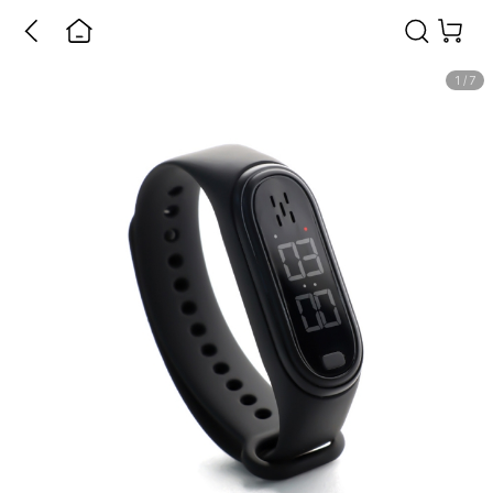
1
/
7