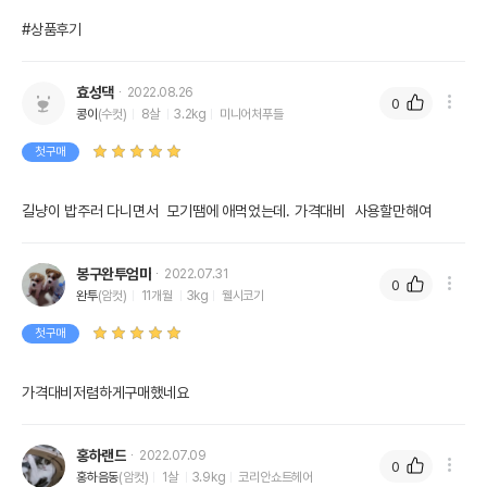
#상품후기
효성댁
2022.08.26
0
콩이
(수컷)
8살
3.2kg
미니어처푸들
첫구매
길냥이 밥주러 다니면서  모기땜에 애먹었는데. 가격대비  사용할만해여
봉구완투엄마
2022.07.31
0
완투
(암컷)
11개월
3kg
웰시코기
첫구매
가격대비저렴하게구매했네요 
홍하랜드
2022.07.09
0
홍하음동
(암컷)
1살
3.9kg
코리안쇼트헤어