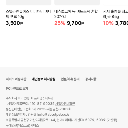
스텔라앤츄이스 디너패티 미니
네츄럴코어 독 미트스틱 혼합
시저 홀썸볼 쇠고
팩 포크 10g
20개입
리,콩 85g
3,500
25%
9,700
10%
3,78
원
원
서비스 이용약관
개인정보 처리방침
입점/제휴 문의
공지사항
PC버전으로 보기
주식회사 어바웃펫
대표자명 : 나옥귀
사업자 등록번호 : 120-87-90035
사업자정보확인
통신판매업신고번호 : 제 2025-서울금천-2382호
개인정보관리자 : 김원규 hello@aboutpet.co.kr
서울특별시 금천구 가산디지털2로 144, 현대테라타워 가산DK 507호, 508호 (가산동)
구매안전(에스크로)서비스