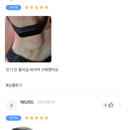
첫구매
모기 안 물리길 바라며 구매했어요

#상품후기
먀드리드
2022.06.30
0
첫구매