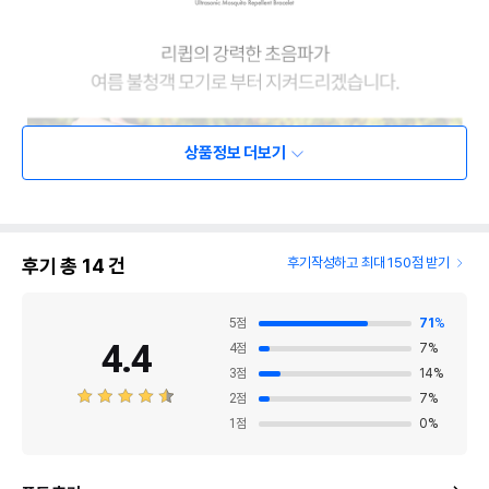
상품정보 더보기
후기 총
14
건
후기작성하고 최대 150점 받기
5
점
71
%
4.4
4
점
7
%
3
점
14
%
2
점
7
%
1
점
0
%