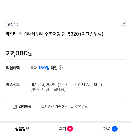
관상어
레인보우 칼라테두리 수조어항 흰색 320 (아크릴뚜껑)
22,000
원
적립혜택
최대
150점
적립
배송정보
배송비 3,000원
(제주/도서산간 배송비 별도)
(4만원 이상 무료배송)
업체배송
결제완료 기준 2 ~ 5일 소요 예정
상품정보
후기
Q&A
0
0