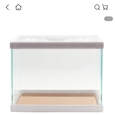
1
/
1