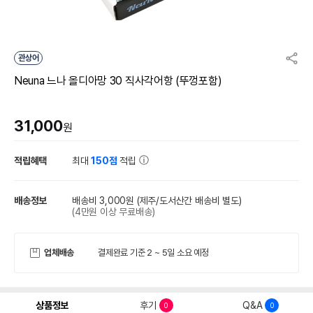
관상어
Neuna 느나 올디아망 30 직사각어항 (뚜껑포함)
31,000
원
적립혜택
최대
150점
적립
배송정보
배송비 3,000원
(제주/도서산간 배송비 별도)
(4만원 이상 무료배송)
업체배송
결제완료 기준 2 ~ 5일 소요 예정
상품정보
후기
Q&A
0
0