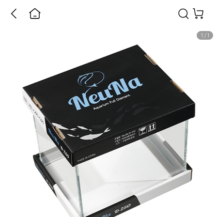
1
/
1