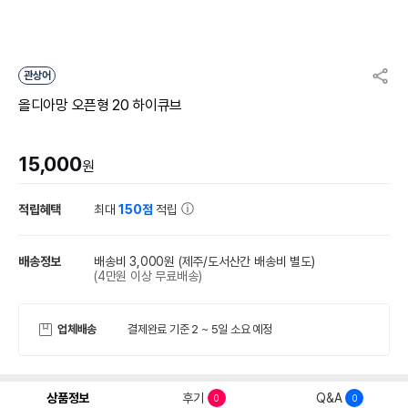
관상어
올디아망 오픈형 20 하이큐브
15,000
원
적립혜택
최대
150점
적립
배송정보
배송비 3,000원
(제주/도서산간 배송비 별도)
(4만원 이상 무료배송)
업체배송
결제완료 기준 2 ~ 5일 소요 예정
상품정보
후기
Q&A
0
0