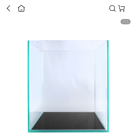
1
/
1