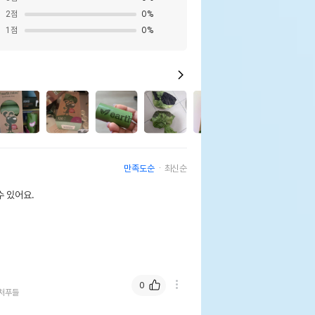
2
점
0
%
1
점
0
%
1
3
만족도순
최신순
 있어요.
0
처푸들