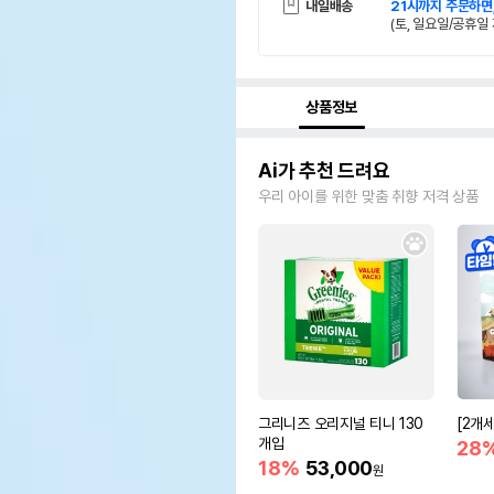
내일배송
21시까지 주문하면
(토, 일요일/공휴일 
상품정보
Ai가 추천 드려요
우리 아이를 위한 맞춤 취향 저격 상품
그리니즈 오리지널 티니 130
[2개
개입
28
18%
53,000
원