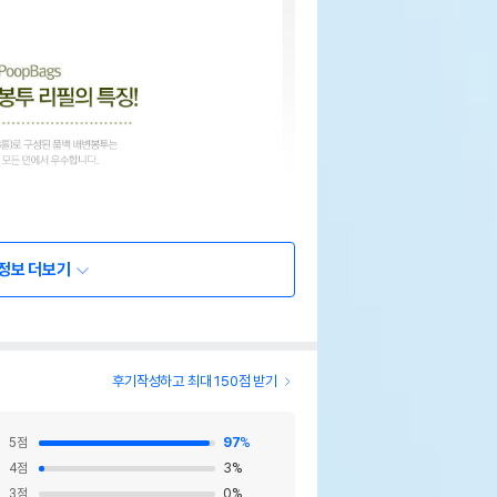
정보 더보기
후기작성하고 최대 150점 받기
5
점
97
%
4
점
3
%
3
점
0
%