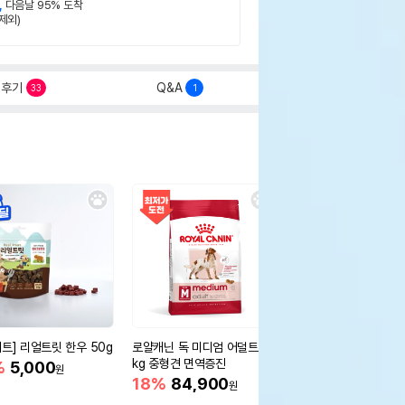
,
다음날 95% 도착
제외)
후기
Q&A
33
1
세트] 리얼트릿 한우 50g
로얄캐닌 독 미디엄 어덜트 10
오리젠 독 스몰브리드 4
kg 중형견 면역증진
%
5,000
15%
75,400
원
원
18%
84,900
원