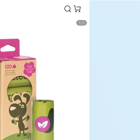
1
/
1