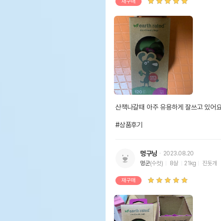
재구매
산책나갈때 아주 유용하게 잘쓰고 있어요
#상품후기
멍구닝
2023.08.20
멍군
(수컷)
8살
21kg
진돗개
재구매