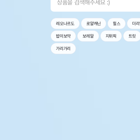
레오나르도
로얄캐닌
힐스
더리
밥이보약
보레알
지위픽
트릿
가리가리