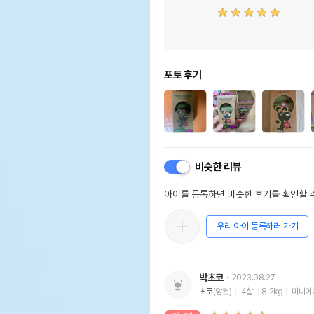
포토 후기
비슷한 리뷰
아이를 등록하면 비슷한 후기를 확인할 수
우리 아이 등록하러 가기
박초코
2023.08.27
초코
(암컷)
4살
8.2kg
미니어