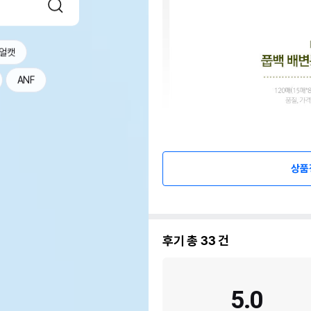
얼캣
ANF
상품
후기 총
33
건
5.0