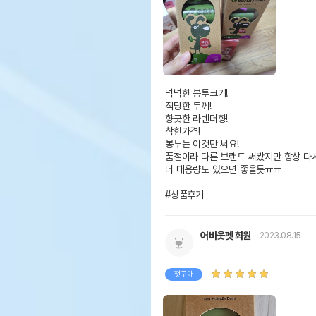
넉넉한 봉투크기!

적당한 두께!

향긋한 라벤더향!

착한가격!

봉투는 이것만 써요!

품절이라 다른 브랜드 써봤지만 항상 다시
더 대용량도 있으면 좋을듯ㅠㅠ

#상품후기
어바웃펫 회원
2023.08.15
첫구매