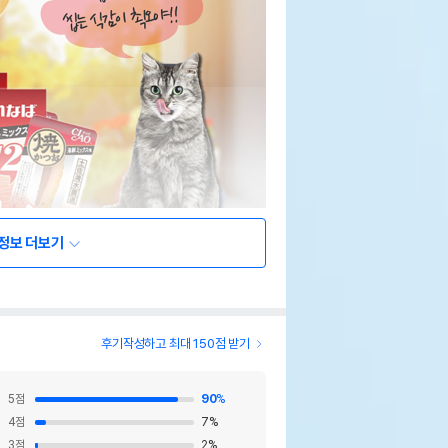
정보 더보기
후기작성하고 최대 150점 받기
5
점
90
%
4
점
7
%
3
점
2
%