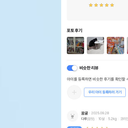
포토 후기
비슷한 리뷰
아이를 등록하면 비슷한 후기를 확인할 수
우리 아이 등록하러 가기
꿈귤
2025.09.28
다루
(암컷)
10살
5.2kg
코리