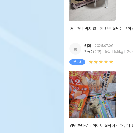
아무거나 먹지 않는데 요건 잘먹는 편이
키야
2025.07.06
흰둥이
(수컷)
5살
5.5kg
하나
첫구매
입맛 까다로운 아이도 잘먹어서 재구매 