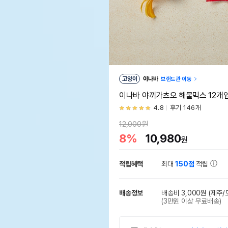
고양이
이나바
브랜드관 이동
이나바 야끼가츠오 해물믹스 12개입 
4.8
후기 146개
12,000원
8%
10,980
원
적립혜택
최대
150점
적립
배송정보
배송비 3,000원
(제주/
(3만원 이상 무료배송)