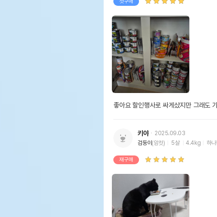
첫구매
좋아요 할인행사로 싸게샀지만 그래도 가
키야
2025.09.03
검둥이
(암컷)
5살
4.4kg
하나
재구매