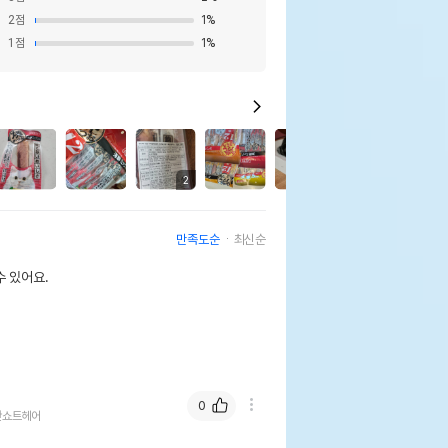
2
점
1
%
1
점
1
%
11
2
만족도순
최신순
 있어요.
0
안쇼트헤어