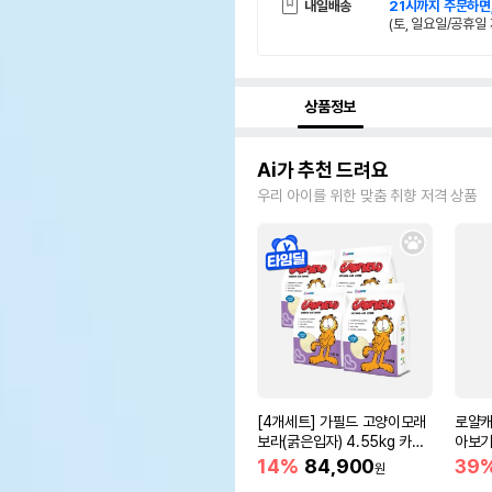
내일배송
21시까지 주문하면
(토, 일요일/공휴일 
상품정보
Ai가 추천 드려요
우리 아이를 위한 맞춤 취향 저격 상품
[4개세트] 가필드 고양이모래
로얄캐
보라(굵은입자) 4.55kg 카사
아보기(
바모래
14%
84,900
39
원