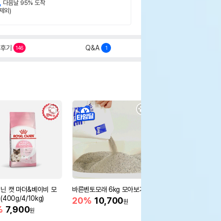
,
다음날 95% 도착
제외)
후기
Q&A
146
1
닌 캣 마더&베이비 모
바른벤토모래 6kg 모아보기
로얄캐닌 캣 인도어 4k
400g/4/10kg)
새 감소
20%
10,700
원
%
7,900
16%
55,000
원
원