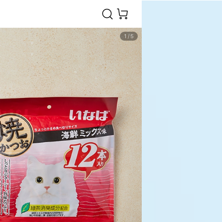
1
/
5