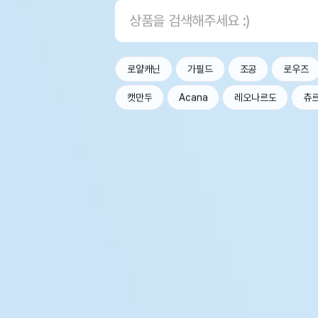
로얄캐닌
가필드
조공
로우즈
캣만두
Acana
레오나르도
츄