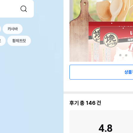
카사바
르
황제트릿
상품
후기 총
146
건
4.8