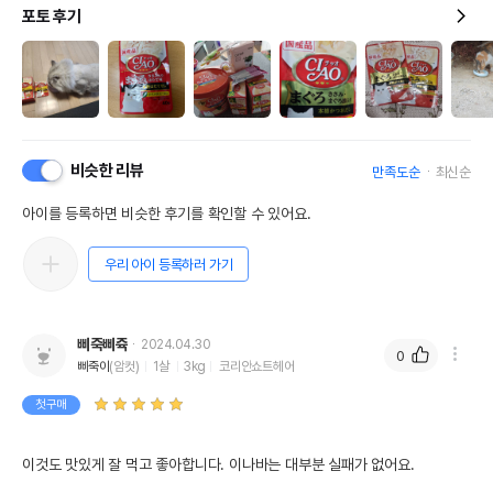
포토 후기
비슷한 리뷰
만족도순
최신순
아이를 등록하면 비슷한 후기를 확인할 수 있어요.
우리 아이 등록하러 가기
삐죽삐쥭
2024.04.30
0
삐죽이
(암컷)
1살
3kg
코리안쇼트헤어
첫구매
이것도 맛있게 잘 먹고 좋아합니다. 이나바는 대부분 실패가 없어요.