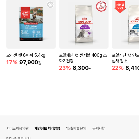
오리젠 캣 6피쉬 5.4kg
로얄캐닌 캣 센서블 400g 소
로얄캐닌 캣 인도
화기건강
냄새 감소
17%
97,900
원
23%
8,300
22%
8,41
원
서비스 이용약관
개인정보 처리방침
입점/제휴 문의
공지사항
PC버전으로 보기