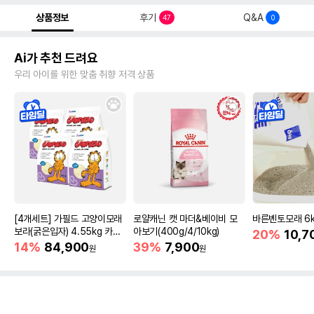
상품정보
후기
Q&A
47
0
Ai가 추천 드려요
우리 아이를 위한 맞춤 취향 저격 상품
[4개세트] 가필드 고양이모래
로얄캐닌 캣 마더&베이비 모
바른벤토모래 6
보라(굵은입자) 4.55kg 카사
아보기(400g/4/10kg)
20%
10,7
바모래
14%
84,900
39%
7,900
원
원