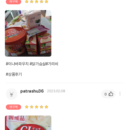
재구매
#이나바파우치 #닭가슴살#가리비

#상품후기
patrashu36
2023.02.08
0
재구매