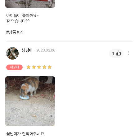
아이들이 좋아해요~

잘 먹습니다^^

#상품후기
냥냥이
2023.02.06
1
재구매
상품 필수 정보
이나바 파우치(닭가슴살+가리비) 40g
품명 및 모델명
8개입 (IC-385)
법에 의한 인증,허가 등을
상세페이지 참조
받았음을 확인할수 있는
경우 그에 대한 사항
제조국 또는 원산지
일본
꽃님이가 잘먹어주네요
