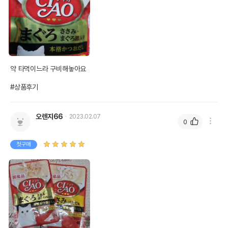
약 타먹이느라 구비해놓아요

#상품후기
오렌지66
2023.02.07
0
첫구매