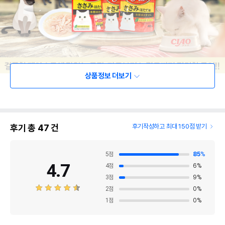
상품정보 더보기
후기 총
47
건
후기작성하고 최대 150점 받기
5
점
85
%
4.7
4
점
6
%
3
점
9
%
2
점
0
%
1
점
0
%