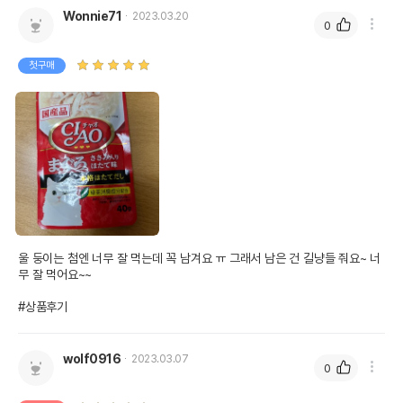
Wonnie71
2023.03.20
0
첫구매
울 둥이는 첨엔 너무 잘 먹는데 꼭 남겨요 ㅠ 그래서 남은 건 길냥들 줘요~ 너
무 잘 먹어요~~

#상품후기
wolf0916
2023.03.07
0