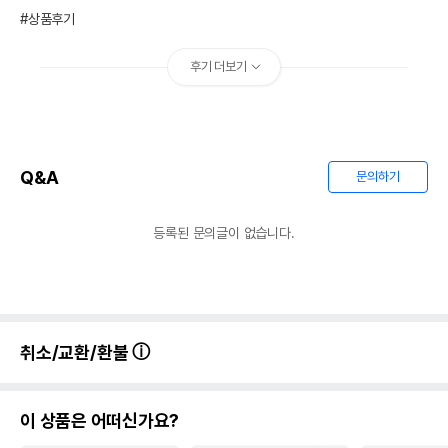
제조자,수입품의 경우
#상품후기
INABA
수입자를 함께 표기
AS책임자와 전화번호
후기 더보기
어바웃펫//1644-9601
또는 소비자상담 관련
전화번호
유통기한이 최소 2026.12.06이거나 그
이후인 상품이 출고됩니다.
유통기한
단, 상품명에 유통기한 명시된 경우, 해당
Q&A
문의하기
유통기한을 따릅니다.
등록된 문의글이 없습니다.
취소/교환/환불
이 상품은 어떠신가요?