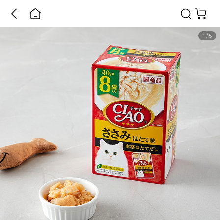
1
/
5