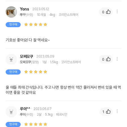
Yons
2023.05.12
0
뿌꾸
(수컷)
10개월
4kg
코리안쇼트헤어
첫구매
기호성 좋아요! 다 잘 먹네요~
모찌모쿠
2023.05.09
0
모찌모쿠
(암컷)
1살
1.5kg
코리안쇼트헤어
첫구매
울 애들 최애 간식입니다. 주고 나면 항상 변이 약간 물러져서 변비 있을 때 먹
이면 좋을 것 같아요
루이^^
2023.05.07
1
루이
(수컷)
2살
5.1kg
페르시안
첫구매