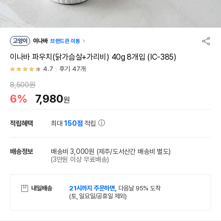
고양이
이나바
브랜드관 이동
이나바 파우치(닭가슴살+가리비) 40g 8개입 (IC-385)
4.7
후기 47개
8,500원
6%
7,980
원
적립혜택
최대
150점
적립
배송정보
배송비 3,000원
(제주/도서산간 배송비 별도)
(3만원 이상 무료배송)
내일배송
21시까지 주문하면,
다음날 95% 도착
(토, 일요일/공휴일 제외)