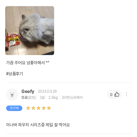
가끔 주어요 넘좋아해서 ^^

#상품후기
Goofy
2023.03.29
0
또로
(암컷)
2살
2.5kg
코리안쇼트헤어
첫구매
이나바 파우치 시리즈중 제일 잘 먹어요