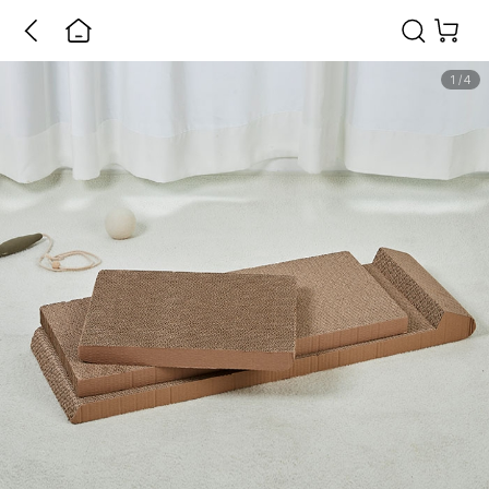
1
/
4