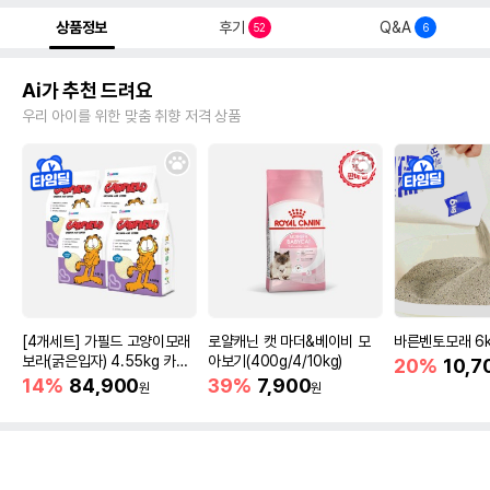
상품정보
후기
Q&A
52
6
Ai가 추천 드려요
우리 아이를 위한 맞춤 취향 저격 상품
[4개세트] 가필드 고양이모래
로얄캐닌 캣 마더&베이비 모
바른벤토모래 6
보라(굵은입자) 4.55kg 카사
아보기(400g/4/10kg)
20%
10,7
바모래
14%
84,900
39%
7,900
원
원