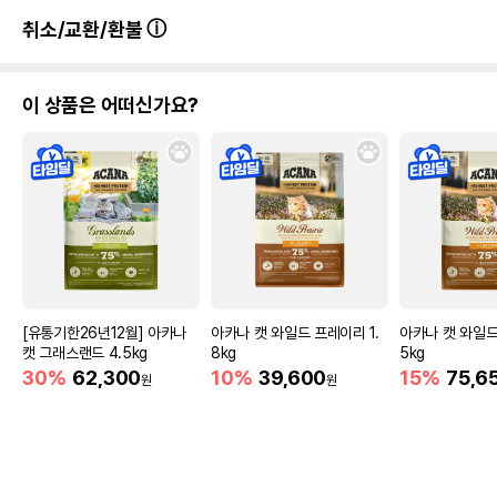
취소/교환/환불
이 상품은 어떠신가요?
[유통기한26년12월] 아카나
아카나 캣 와일드 프레이리 1.
아카나 캣 와일드
캣 그래스랜드 4.5kg
8kg
5kg
30%
62,300
10%
39,600
15%
75,6
원
원