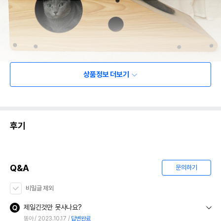
상품정보 더보기
후기
Q&A
문의하기
비밀글 제외
제일긴것만 못사나요?
똥아
2023.10.17
답변완료