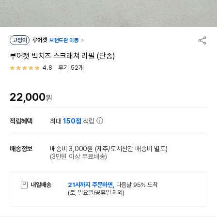
고양이
루어캣
브랜드관 이동
루어캣 빅치즈 스크래쳐 리필 (단종)
4.8
후기 52개
22,000
원
적립혜택
최대
150점
적립
배송정보
배송비 3,000원
(제주/도서산간 배송비 별도)
(3만원 이상 무료배송)
내일배송
21시까지 주문하면,
다음날 95% 도착
(토, 일요일/공휴일 제외)