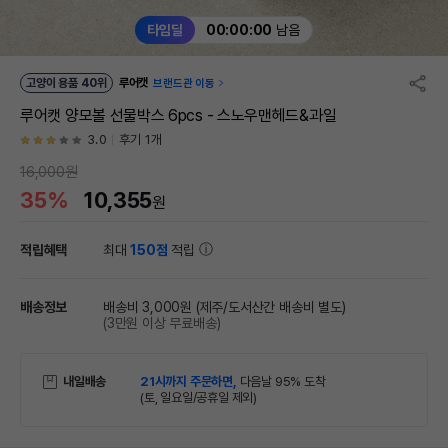
타임딜
00:00:00
남음
고양이 용품 40위
루어캣
브랜드관 이동
루어캣 양모볼 선물박스 6pcs - 스노우맨헤드&과일
3.0
후기 1개
16,000원
35%
10,355
원
적립혜택
최대
150점
적립
배송정보
배송비 3,000원
(제주/도서산간 배송비 별도)
(3만원 이상 무료배송)
내일배송
21시까지 주문하면,
다음날 95% 도착
(토, 일요일/공휴일 제외)