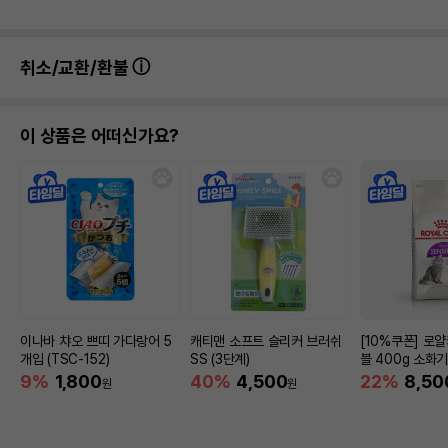
취소/교환/환불
이 상품은 어떠신가요?
이나바 챠오 쁘띠 가다랑어 5
캐티맨 소프트 슬리커 브러쉬
[10%쿠폰] 로
개입 (TSC-152)
SS (3단계)
블 400g 소화
9%
1,800
40%
4,500
22%
8,50
원
원