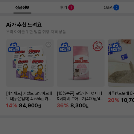
상품정보
후기
Q&A
1
0
Ai가 추천 드려요
우리 아이를 위한 맞춤 취향 저격 상품
[4개세트] 가필드 고양이모래
[10%쿠폰] 로얄캐닌 캣 마더
바른벤토모래 6
보라(굵은입자) 4.55kg 카사
&베이비 모아보기(400g/4/1
20%
10,7
바모래
0kg)
14%
84,900
36%
8,300
원
원