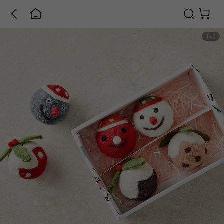
1
/
3