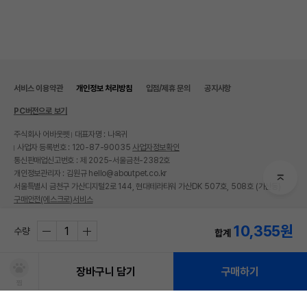
서비스 이용약관
개인정보 처리방침
입점/제휴 문의
공지사항
PC버전으로 보기
주식회사 어바웃펫
대표자명 : 나옥귀
사업자 등록번호 : 120-87-90035
사업자정보확인
통신판매업신고번호 : 제 2025-서울금천-2382호
개인정보관리자 : 김원규 hello@aboutpet.co.kr
서울특별시 금천구 가산디지털2로 144, 현대테라타워 가산DK 507호, 508호 (가산동)
구매안전(에스크로)서비스
© copyright (c) www.aboutpet.co.kr all rights reserved.
10,355
원
수량
합계
장바구니 담기
구매하기
찜