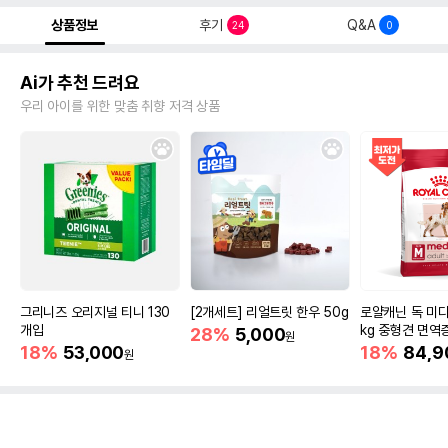
상품정보
후기
Q&A
24
0
Ai가 추천 드려요
우리 아이를 위한 맞춤 취향 저격 상품
그리니즈 오리지널 티니 130
[2개세트] 리얼트릿 한우 50g
로얄캐닌 독 미디
개입
kg 중형견 면역
28%
5,000
원
18%
53,000
18%
84,9
원