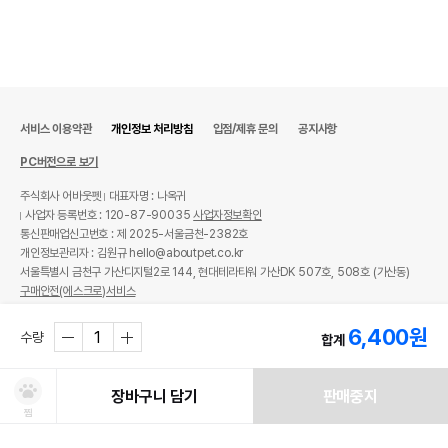
서비스 이용약관
개인정보 처리방침
입점/제휴 문의
공지사항
PC버전으로 보기
주식회사 어바웃펫
대표자명 : 나옥귀
사업자 등록번호 : 120-87-90035
사업자정보확인
통신판매업신고번호 : 제 2025-서울금천-2382호
개인정보관리자 : 김원규 hello@aboutpet.co.kr
서울특별시 금천구 가산디지털2로 144, 현대테라타워 가산DK 507호, 508호 (가산동)
구매안전(에스크로)서비스
© copyright (c) www.aboutpet.co.kr all rights reserved.
6,400
원
수량
합계
장바구니 담기
판매중지
찜