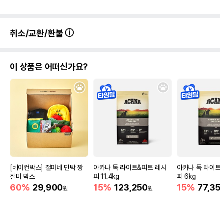
취소/교환/환불
이 상품은 어떠신가요?
[베이컨박스] 절미네 민박 짱
아카나 독 라이트&피트 레시
아카나 독 라이
절미 박스
피 11.4kg
피 6kg
60%
29,900
15%
123,250
15%
77,3
원
원