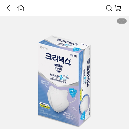
1
/
1