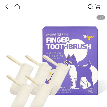
1
/
5