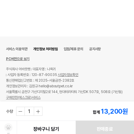
서비스 이용약관
개인정보 처리방침
입점/제휴 문의
공지사항
PC버전으로 보기
주식회사 어바웃펫
대표자명 : 나옥귀
사업자 등록번호 : 120-87-90035
사업자정보확인
통신판매업신고번호 : 제 2025-서울금천-2382호
개인정보관리자 : 김원규 hello@aboutpet.co.kr
서울특별시 금천구 가산디지털2로 144, 현대테라타워 가산DK 507호, 508호 (가산동)
구매안전(에스크로)서비스
© copyright (c) www.aboutpet.co.kr all rights reserved.
13,200
원
수량
합계
장바구니 담기
판매종료
찜