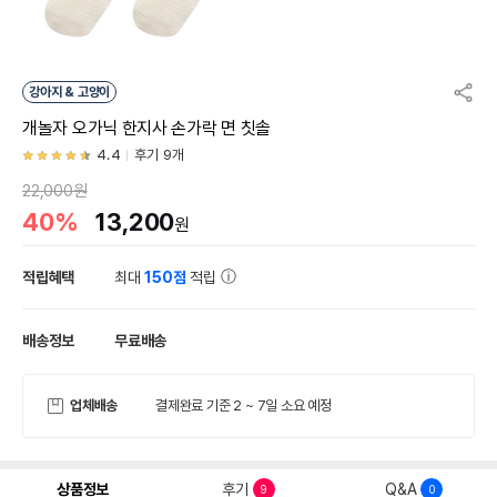
강아지 & 고양이
개놀자 오가닉 한지사 손가락 면 칫솔
4.4
후기 9개
22,000원
40%
13,200
원
적립혜택
최대
150점
적립
배송정보
무료배송
업체배송
결제완료 기준 2 ~ 7일 소요 예정
상품정보
후기
Q&A
9
0