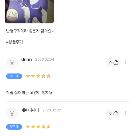
반영구적이라 좋은거 같아요~

#상품후기
dnnn
2023.02.04
0
첫구매
칫솔 싫어하는 고양이 양치용
제미니재미
2023.02.02
0
첫구매