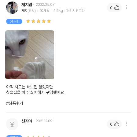
재지맘
2022.05.07
0
재지
(암컷)
10개월
4.5kg
터키시앙고라
첫구매
아직 시도는 해보진 않았지만

칫솔질을 아주 싫어해서 구입했어요

#상품후기
신자야
2021.12.09
0