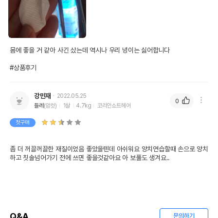
몸에 좋을 거 같아 사긴 샀는데 역시나 우리 녕이는 싫어합니다

#상품후기
강민재
2022.05.25
0
들레
(암컷)
1살
4.7kg
코리안쇼트헤어
첫구매
좀 더 꺼끌꺼끌한 재질이었음 좋았을텐데 아쉬워요 양치연습할때 손으로 양치
하고 칫솔넘어가기 전에 쓰면 좋을것같아요 아 보풀도 생겨요..
Q&A
문의하기