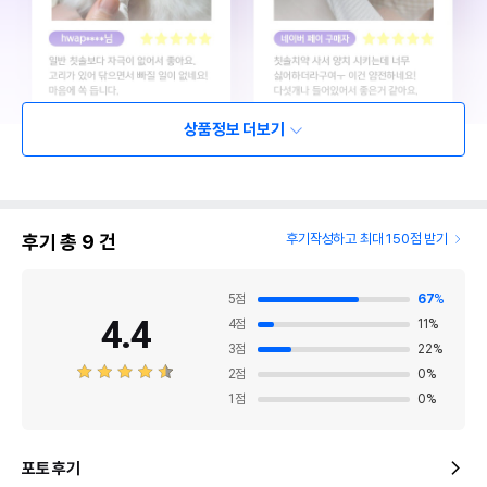
상품정보 더보기
후기 총
9
건
후기작성하고 최대 150점 받기
5
점
67
%
4.4
4
점
11
%
3
점
22
%
2
점
0
%
1
점
0
%
포토 후기