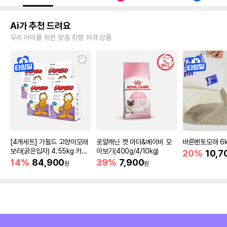
Ai가 추천 드려요
우리 아이를 위한 맞춤 취향 저격 상품
[4개세트] 가필드 고양이모래
로얄캐닌 캣 마더&베이비 모
바른벤토모래 6
보라(굵은입자) 4.55kg 카사
아보기(400g/4/10kg)
20%
10,7
바모래
14%
84,900
39%
7,900
원
원