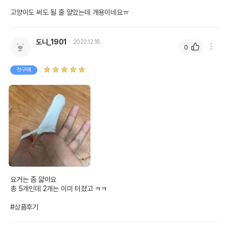
고양이도 써도 될 줄 알았는데 개용이네요ㅠ
도니_1901
2022.12.16
0
첫구매
요거는 좀 얇아요

총 5개인데 2개는 이미 터졌고 ㅋㅋ

#상품후기