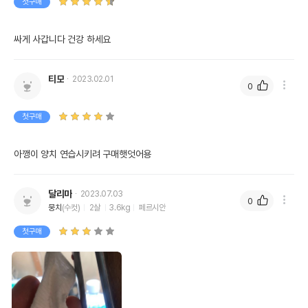
첫구매
싸게 사갑니다 건강 하세요 
티모
2023.02.01
0
첫구매
아깽이 양치 연습시키려 구매햇엇어용
달리마
2023.07.03
0
뭉치
(수컷)
2살
3.6kg
페르시안
첫구매