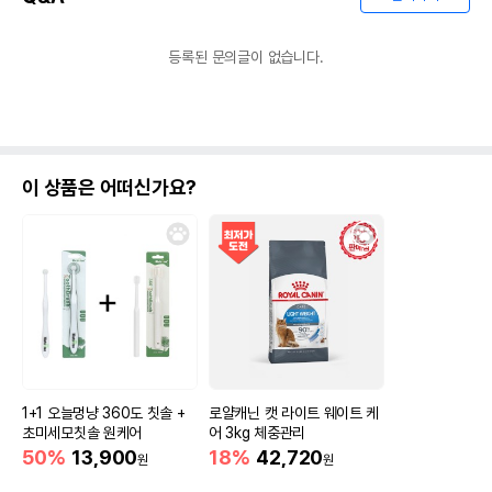
등록된 문의글이 없습니다.
이 상품은 어떠신가요?
1+1 오늘멍냥 360도 칫솔 +
로얄캐닌 캣 라이트 웨이트 케
초미세모칫솔 원케어
어 3kg 체중관리
50%
13,900
18%
42,720
원
원