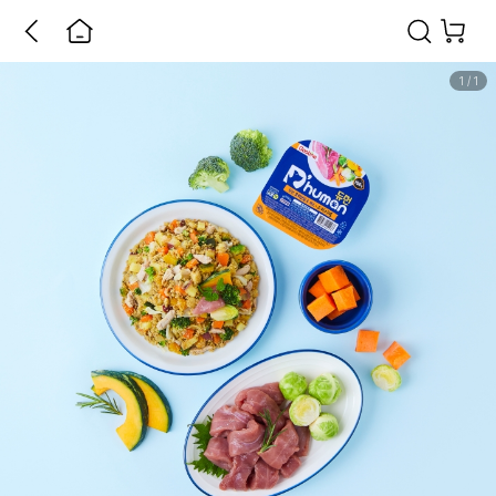
1
/
1