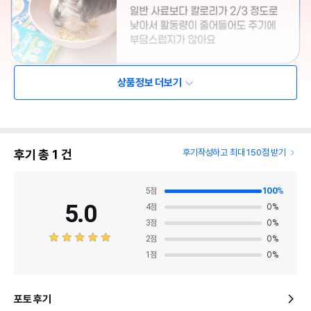
상품정보 더보기
후기 총
1
건
후기작성하고 최대 150점 받기
5
점
100
%
5.0
4
점
0
%
3
점
0
%
2
점
0
%
1
점
0
%
포토 후기