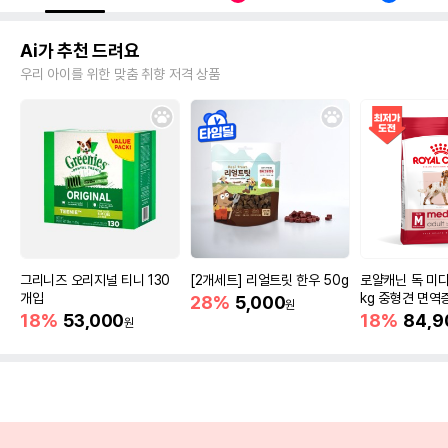
Ai가 추천 드려요
우리 아이를 위한 맞춤 취향 저격 상품
그리니즈 오리지널 티니 130
[2개세트] 리얼트릿 한우 50g
로얄캐닌 독 미디
개입
kg 중형견 면역
28%
5,000
원
18%
53,000
18%
84,9
원