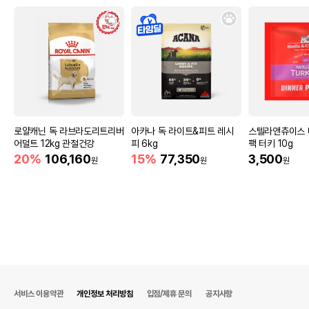
로얄캐닌 독 라브라도리트리버
아카나 독 라이트&피트 레시
스텔라앤츄이스 
어덜트 12kg 관절건강
피 6kg
팩 터키 10g
20%
106,160
15%
77,350
3,500
원
원
원
서비스 이용약관
개인정보 처리방침
입점/제휴 문의
공지사항