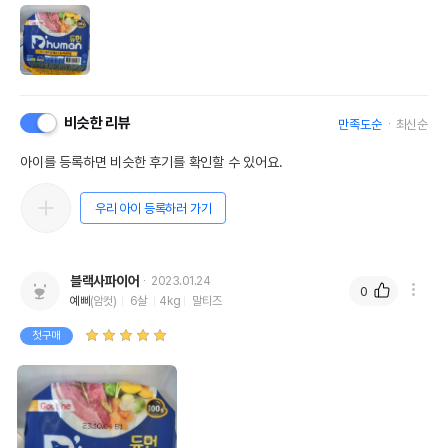
비슷한 리뷰
만족도순
최신순
아이를 등록하면 비슷한 후기를 확인할 수 있어요.
우리 아이 등록하러 가기
블랙사파이어
2023.01.24
0
예삐
(암컷)
6살
4kg
말티즈
첫구매