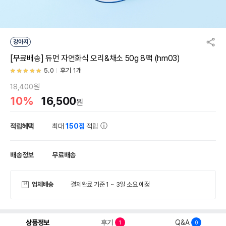
강아지
[무료배송] 듀먼 자연화식 오리&채소 50g 8팩 (hm03)
5.0
후기 1개
18,400원
10%
16,500
원
적립혜택
최대
150점
적립
배송정보
무료배송
업체배송
결제완료 기준 1 ~ 3일 소요 예정
상품정보
후기
Q&A
1
0