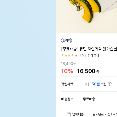
강아지
[무료배송] 듀먼 자연화식 닭가슴살&채
4.5
후기 2개
18,400원
10%
16,500
원
적립혜택
최대
150점
적립
배송정보
무료배송
업체배송
결제완료 기준 1 ~