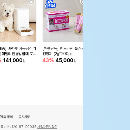
배송] 바램펫 자동급식기
[어펫단독] 인트라젠 플러스
[무료배송] 두잇 웨이브
흰색밀리전용받침대 포
영양제 (2g*200p)
타입
%
141,000
43%
45,000
27%
58,900
원
원
원
/제휴 문의
공지사항
록번호 : 120-87-90035
사업자정보확인