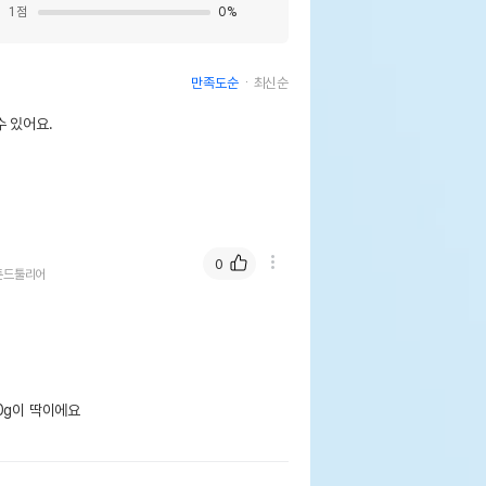
1
점
0
%
만족도순
최신순
 있어요.
0
튼드툴리어
g이 딱이에요
