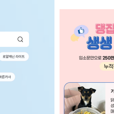
로얄캐닌 라이트
바른카사