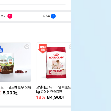
후기
Q&A
2
0
세트] 리얼트릿 한우 50g
로얄캐닌 독 미디엄 어덜트 10
오리젠 독 스몰브리드 4
kg 중형견 면역증진
%
5,000
15%
75,400
원
원
18%
84,900
원