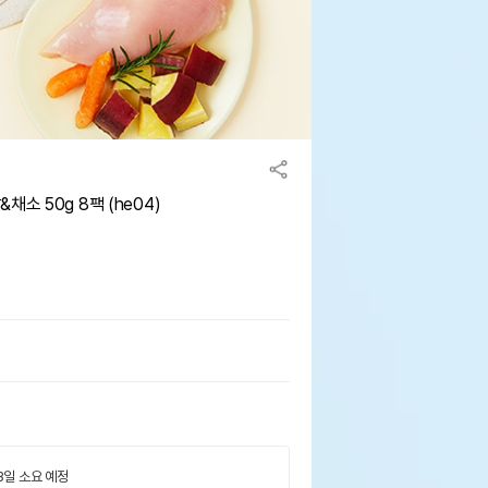
소 50g 8팩 (he04)
 3일 소요 예정