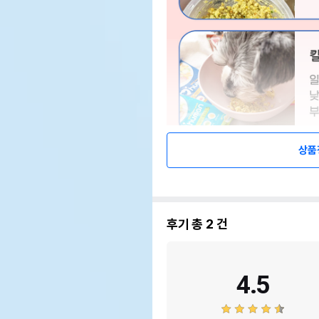
상품
후기 총
2
건
4.5