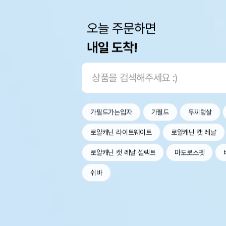
오늘 주문하면
내일 도착!
가필드가는입자
가필드
두끼텅살
로얄캐닌 라이트웨이트
로얄캐닌 캣 레날
로얄캐닌 캣 레날 셀렉트
마도로스펫
쉬바