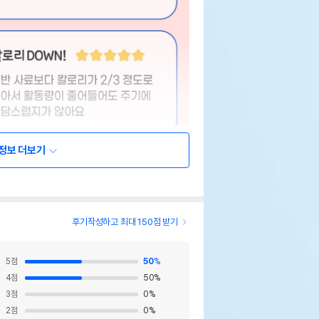
정보 더보기
후기작성하고 최대 150점 받기
5
점
50
%
4
점
50
%
3
점
0
%
2
점
0
%