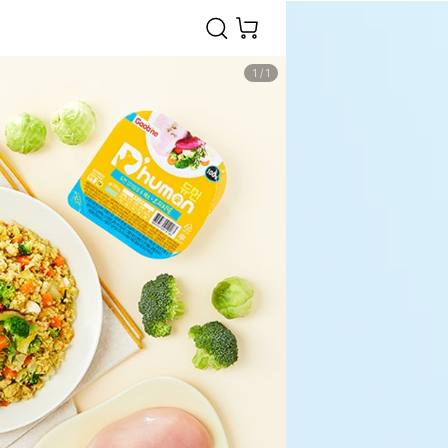
1
/
1