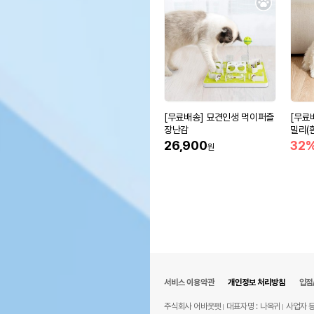
[무료배송] 묘견인생 먹이퍼즐
[무료
장난감
밀리(
함)
26,900
32
원
서비스 이용약관
개인정보 처리방침
입점
주식회사 어바웃펫
대표자명 : 나옥귀
사업자 등