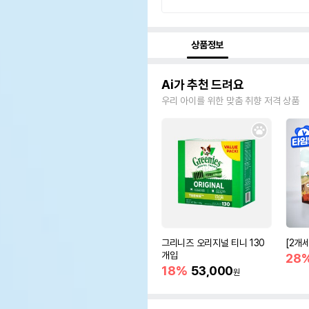
상품정보
Ai가 추천 드려요
우리 아이를 위한 맞춤 취향 저격 상품
그리니즈 오리지널 티니 130
[2개
개입
28
18%
53,000
원