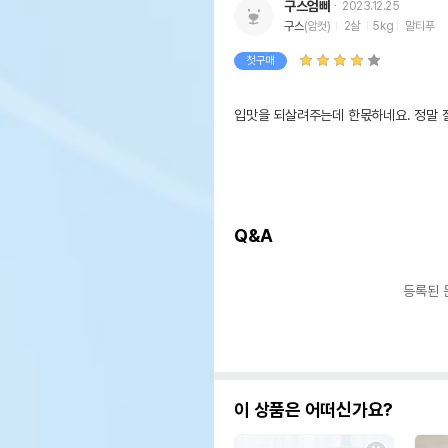
구스엄빠
2023.12.25
구스
(암컷)
2살
5kg
말티푸
첫구매
입맛을 되살려주는데 한몫하네요. 정말 잘
Q&A
등록된 
이 상품은 어떠신가요?