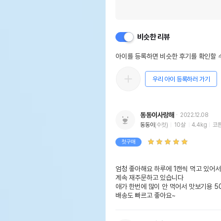
비슷한 리뷰
아이를 등록하면 비슷한 후기를 확인할 수
우리 아이 등록하러 가기
동동이사랑해
2022.12.08
동동이
(수컷)
10살
4.4kg
코
첫구매
엄청 좋아해요 하루에 1캔씩 먹고 있어서

계속 재주문하고 있습니다

애가 한번에 많이 안 먹어서 맛보기용 50
배송도 빠르고 좋아요~