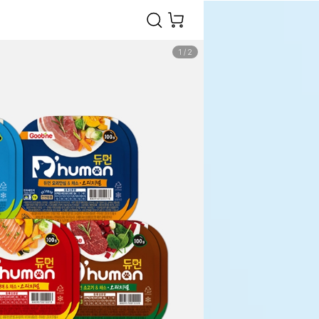
1
/
2