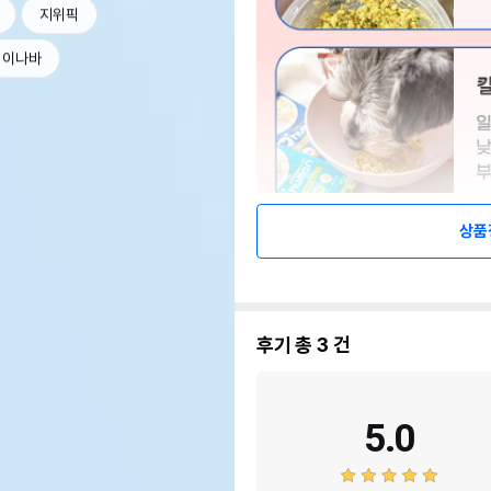
지위픽
이나바
상품
후기 총
3
건
5.0