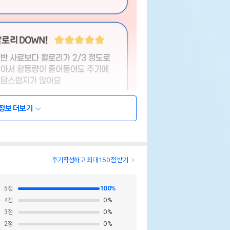
정보 더보기
후기작성하고 최대 150점 받기
5
점
100
%
4
점
0
%
3
점
0
%
2
점
0
%