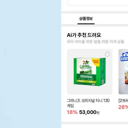
상품정보
Ai가 추천 드려요
우리 아이를 위한 맞춤 취향 저격 상품
그리니즈 오리지널 티니 130
[2개
개입
28
18%
53,000
원