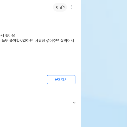
0
 좋아요 

이들도 좋아할것같아요  사료랑 섞어주면 잘먹어서 
문의하기