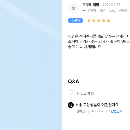
두두리리맘
2022.05.27
두리
(암컷)
3살
12kg
진돗개
첫구매
듀먼은 전자렌지돌려도 맛잇는 냄새가 나서
솔직히 우리가 맞는 냄새가 좋아야 댕댕
좋고 계속 사게되네요 
Q&A
비밀글 제외
5종 구성상품이 어떤건가요
절미절미
2022.04.01
답변완료