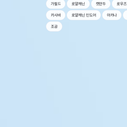
가필드
로얄캐닌
캣만두
로우즈
카사바
로얄캐닌 인도어
아카나
조공