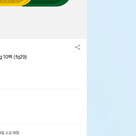
10팩 (fq29)
 3일 소요 예정