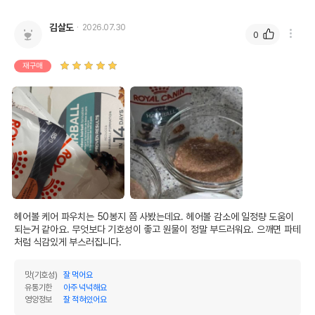
김살도
2026.07.30
0
재구매
헤어볼 케어 파우치는 50봉지 쯤 사봤는데요. 헤어볼 감소에 일정량 도움이 
되는거 같아요. 무엇보다 기호성이 좋고 원물이 정말 부드러워요. 으깨면 파테
처럼 식감있게 부스러집니다. 
맛(기호성)
잘 먹어요
유통기한
아주 넉넉해요
영양정보
잘 적혀있어요