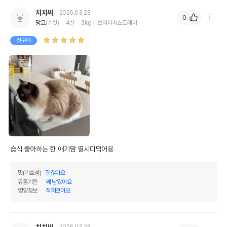
치치씨
2026.03.23
0
망고
(수컷)
4살
3kg
브리티시쇼트헤어
첫구매
습식 좋아하는 한 애기맘 열시미먹어용
맛(기호성)
괜찮아요
유통기한
꽤 남았어요
영양정보
적혀있어요
치치씨
2026.03.23