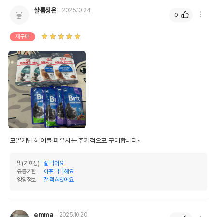
샬롬정은
2025.10.24
0
재구매
로얄캐닌 헤어볼 파우치는 주기적으로 구매합니다~ 
맛(기호성)
잘 먹어요
유통기한
아주 넉넉해요
영양정보
잘 적혀있어요
emma
2025.10.20