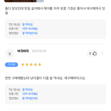
둘다 장모인데 빗질 싫어해서 헤어볼 자주 토함 기호성 좋아서 재구매의사 있
음
맛(기호성)
잘 먹어요
유통기한
아주 넉넉해요
영양정보
잘 적혀있어요
삐죽삐쥭
2025.10.29
0
첫구매
한번 구매해봤는데 냥이들이 다들 잘 먹네요. 재구매하려고요.
맛(기호성)
잘 먹어요
유통기한
아주 넉넉해요
영양정보
잘 적혀있어요