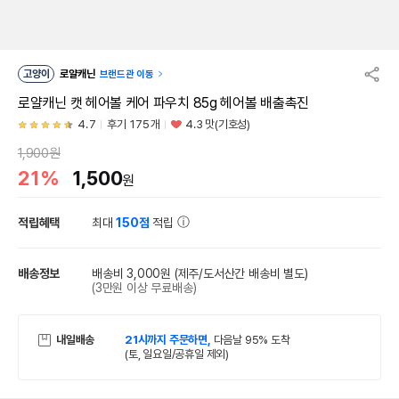
고양이
로얄캐닌
브랜드관 이동
로얄캐닌 캣 헤어볼 케어 파우치 85g 헤어볼 배출촉진
4.7
후기 175개
4.3 맛(기호성)
1,900원
21%
1,500
원
적립혜택
최대
150점
적립
배송정보
배송비 3,000원
(제주/도서산간 배송비 별도)
(3만원 이상 무료배송)
내일배송
21시까지 주문하면,
다음날 95% 도착
(토, 일요일/공휴일 제외)