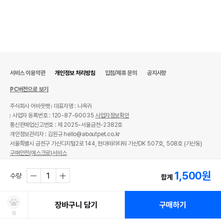
서비스 이용약관
개인정보 처리방침
입점/제휴 문의
공지사항
PC버전으로 보기
주식회사 어바웃펫
대표자명 : 나옥귀
사업자 등록번호 : 120-87-90035
사업자정보확인
통신판매업신고번호 : 제 2025-서울금천-2382호
개인정보관리자 : 김원규 hello@aboutpet.co.kr
서울특별시 금천구 가산디지털2로 144, 현대테라타워 가산DK 507호, 508호 (가산동)
구매안전(에스크로)서비스
© copyright (c) www.aboutpet.co.kr all rights reserved.
1,500
원
수량
합계
장바구니 담기
구매하기
찜