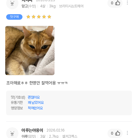
0
망고
(수컷)
4살
3kg
브리티시쇼트헤어
첫구매
조아해료ㅎㅎ 한명만 잘먹어용 ㅠㅠㅋ
맛(기호성)
괜찮아요
유통기한
꽤 남았어요
영양정보
적혀있어요
아루는야옹이
2026.02.16
0
아루
(암컷)
3살
2.7kg
셀커크렉스