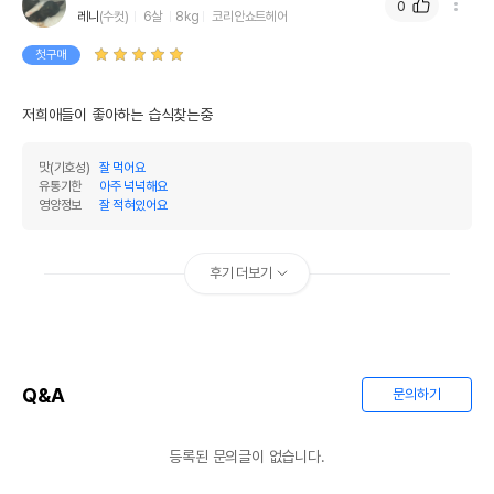
0
레니
(수컷)
6살
8kg
코리안쇼트헤어
첫구매
저희애들이 좋아하는 습식찾는중
맛(기호성)
잘 먹어요
유통기한
아주 넉넉해요
영양정보
잘 적혀있어요
후기 더보기
Q&A
문의하기
등록된 문의글이 없습니다.