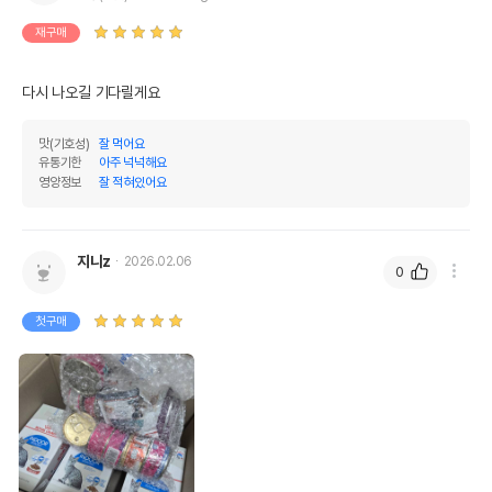
재구매
다시 나오길 기다릴게요 
맛(기호성)
잘 먹어요
유통기한
아주 넉넉해요
영양정보
잘 적혀있어요
지니z
2026.02.06
0
첫구매