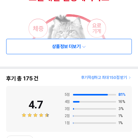
상품정보 더보기
후기 총
175
건
후기작성하고 최대 150점 받기
5
점
81
%
4.7
4
점
16
%
3
점
3
%
2
점
1
%
1
점
1
%