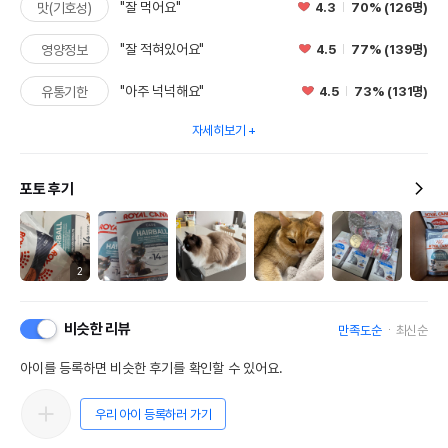
"잘 먹어요"
4.3
70% (126명)
맛(기호성)
"잘 적혀있어요"
4.5
77% (139명)
영양정보
"아주 넉넉해요"
4.5
73% (131명)
유통기한
자세히보기
포토 후기
2
비슷한 리뷰
만족도순
최신순
아이를 등록하면 비슷한 후기를 확인할 수 있어요.
우리 아이 등록하러 가기