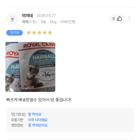
끼끼네
2026.05.27
0
끼끼
(수컷)
9살
6kg
아메리칸컬
첫구매
빠르게 배송받을수 있어서 넘 좋습니다!
맛(기호성)
잘 먹어요
유통기한
아주 넉넉해요
영양정보
잘 적혀있어요