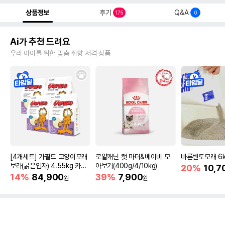
상품정보
후기
Q&A
175
0
Ai가 추천 드려요
우리 아이를 위한 맞춤 취향 저격 상품
[4개세트] 가필드 고양이모래
로얄캐닌 캣 마더&베이비 모
바른벤토모래 6
보라(굵은입자) 4.55kg 카사
아보기(400g/4/10kg)
20%
10,7
바모래
14%
84,900
39%
7,900
원
원