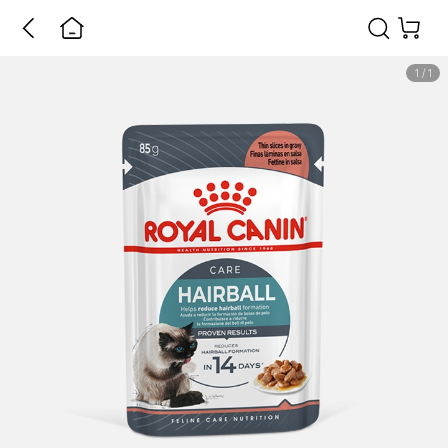
1
/
1