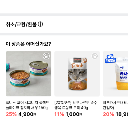
취소/교환/환불
이 상품은 어떠신가요?
웰니스 코어 시그니쳐 셀렉트
[20%쿠폰] 레오나르도 순수
바른카사모래 6L (
플레이크 참치와 새우 150g
생육 드링크 오리 40g
간입자)
25%
4,900
11%
1,600
20%
18,9
원
원