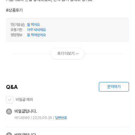
#상품후기
맛(기호성)
잘 먹어요
유통기한
아주 넉넉해요
영양정보
잘 적혀있어요
후기 더보기
Q&A
문의하기
비밀글 제외
비밀글입니다.
버디4980
2026.05.26
답변완료
비밀글입니다.