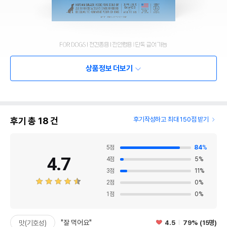
상품정보 더보기
후기 총
18
건
후기작성하고 최대 150점 받기
5
점
84
%
4.7
4
점
5
%
3
점
11
%
2
점
0
%
1
점
0
%
"잘 먹어요"
4.5
79% (15명)
맛(기호성)