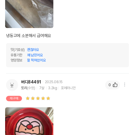
냉동고에 소분해서 급여해요
맛(기호성)
괜찮아요
유통기한
꽤 남았어요
영양정보
잘 적혀있어요
버디84491
2025.08.15
0
또리
(수컷)
7살
3.2kg
포메라니안
재구매