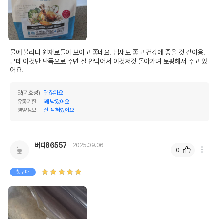
물에 불리니 원재료들이 보이고 좋네요. 냄새도 좋고 건강에 좋을 것 같아용.

근데 이것만 단독으로 주면 잘 안먹어서 이것저것 돌아가며 토핑해서 주고 있
어요.
맛(기호성)
괜찮아요
유통기한
꽤 남았어요
영양정보
잘 적혀있어요
버디86557
2025.09.06
0
첫구매