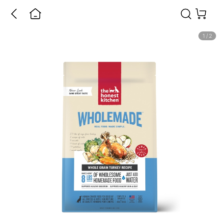
1
/
2