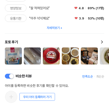
"잘 적혀있어요"
4.8
89% (17명)
영양정보
"아주 넉넉해요"
3.9
53% (10명)
유통기한
자세히보기
포토 후기
비슷한 리뷰
만족도순
최신순
아이를 등록하면 비슷한 후기를 확인할 수 있어요.
우리 아이 등록하러 가기