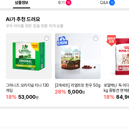
상품정보
후기
Q&A
18
10
Ai가 추천 드려요
우리 아이를 위한 맞춤 취향 저격 상품
그리니즈 오리지널 티니 130
[2개세트] 리얼트릿 한우 50g
로얄캐닌 독 미디
개입
kg 중형견 면역
28%
5,000
원
18%
53,000
18%
84,9
원