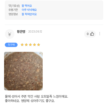
맛(기호성)
잘 먹어요
유통기한
아주 넉넉해요
영양정보
잘 적혀있어요
황은영
2023.09.12
0
첫구매
물에 섞어서 주면 약간 사람 오트밀죽 느낌이에요.

좋아하네요. 영양제 섞어주기도 좋구요. 
