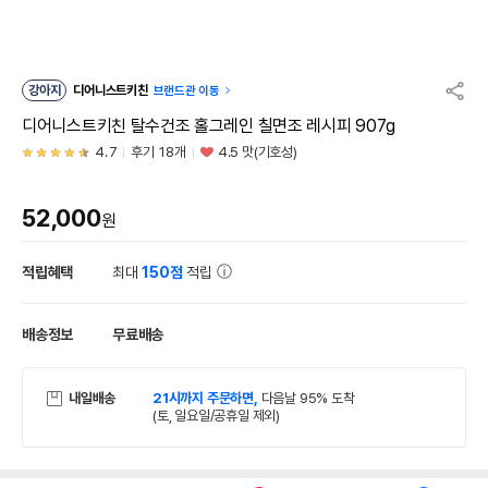
강아지
디어니스트키친
브랜드관 이동
디어니스트키친 탈수건조 홀그레인 칠면조 레시피 907g
4.7
후기 18개
4.5 맛(기호성)
52,000
원
적립혜택
최대
150점
적립
배송정보
무료배송
내일배송
21시까지 주문하면,
다음날 95% 도착
(토, 일요일/공휴일 제외)