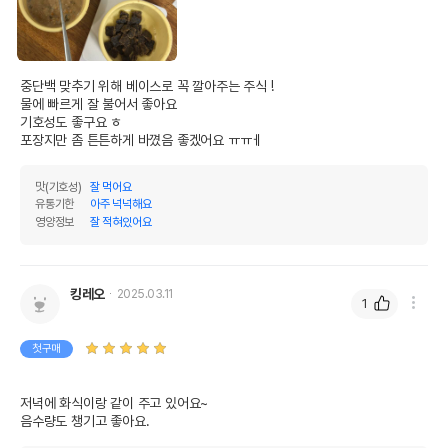
중단백 맞추기 위해 베이스로 꼭 깔아주는 주식 !

물에 빠르게 잘 불어서 좋아요

기호성도 좋구요 ㅎ

포장지만 좀 튼튼하게 바꼈음 좋겠어요 ㅠㅠㅔ
맛(기호성)
잘 먹어요
유통기한
아주 넉넉해요
영양정보
잘 적혀있어요
킹레오
2025.03.11
1
첫구매
저녁에 화식이랑 같이 주고 있어요~

음수량도 챙기고 좋아요.