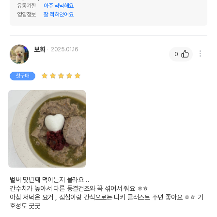
유통기한
아주 넉넉해요
영양정보
잘 적혀있어요
보화
2025.01.16
0
첫구매
벌써 몇년째 먹이는지 몰라요 .. 

간수치가 높아서 다른 동결건조와 꼭 섞어서 줘요 ㅎㅎ

아침 저녁은 요거 , 점심이랑 간식으로는 디키 클러스트 주면 좋아요 ㅎㅎ 기
호성도 굿굿