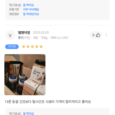
맛(기호성)
잘 먹어요
유통기한
아주 넉넉해요
영양정보
잘 적혀있어요
별짱어멈
2025.02.05
0
짱구
(수컷)
8살
10kg
제페니스스피츠
첫구매
다른 동결 건조보다 탈수건조 사료라 가격이 합리적이고 좋아요
맛(기호성)
잘 먹어요