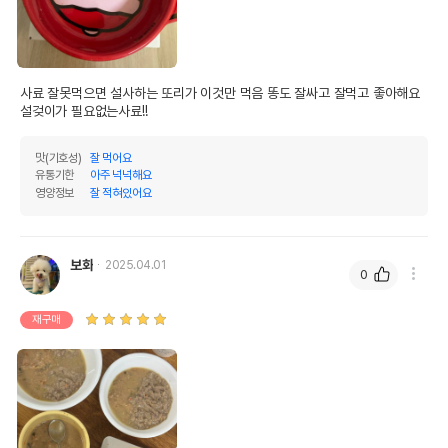
사료 잘못먹으면 설사하는 또리가 이것만 먹음 똥도 잘싸고 잘먹고 좋아해요 
설겆이가 필요없는사료!!
맛(기호성)
잘 먹어요
유통기한
아주 넉넉해요
영양정보
잘 적혀있어요
보화
2025.04.01
0
재구매