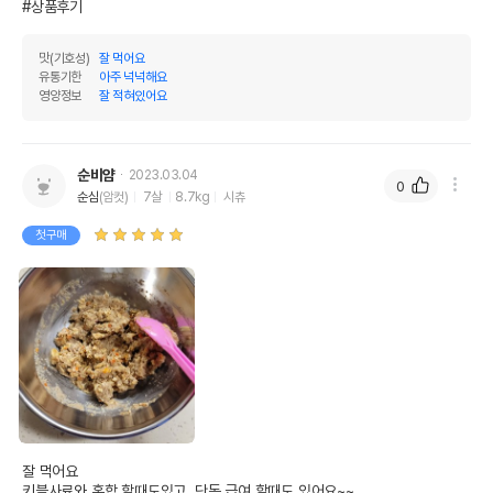
#상품후기
맛(기호성)
잘 먹어요
유통기한
아주 넉넉해요
영양정보
잘 적혀있어요
순비얌
2023.03.04
0
순심
(암컷)
7살
8.7kg
시츄
첫구매
잘 먹어요

키블사료와 혼합 할때도있고, 단독 급여 할때도 있어요~~
