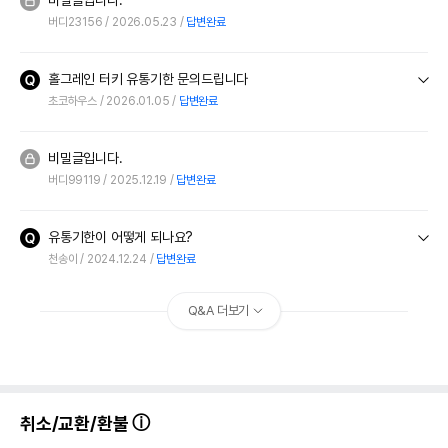
버디23156
2026.05.23
답변완료
홀그레인 터키 유통기한 문의드립니다
초코하우스
2026.01.05
답변완료
비밀글입니다.
버디99119
2025.12.19
답변완료
유통기한이 어떻게 되나요?
천송이
2024.12.24
답변완료
Q&A 더보기
취소/교환/환불