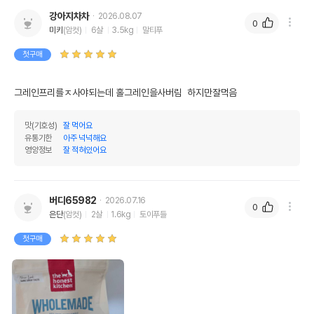
강아지차차
2026.08.07
0
미키
(암컷)
6살
3.5kg
말티푸
첫구매
그레인프리를ㅈ사야되는데 홀그레인을사버림  하지만잘먹음
맛(기호성)
잘 먹어요
유통기한
아주 넉넉해요
영양정보
잘 적혀있어요
버디65982
2026.07.16
0
은단
(암컷)
2살
1.6kg
토이푸들
첫구매