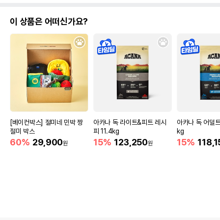
이 상품은 어떠신가요?
[베이컨박스] 절미네 민박 짱
아카나 독 라이트&피트 레시
아카나 독 어덜트 
절미 박스
피 11.4kg
kg
60%
29,900
15%
123,250
15%
118,1
원
원