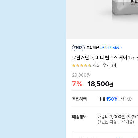
강아지
로얄캐닌
브랜드관 이동
로얄캐닌 독 미니 릴랙스 케어 1kg
4.5
후기 3개
20,000원
7%
18,500
원
적립혜택
최대
150점
적립
배송정보
배송비 3,000원
(제주/
(3만원 이상 무료배송)