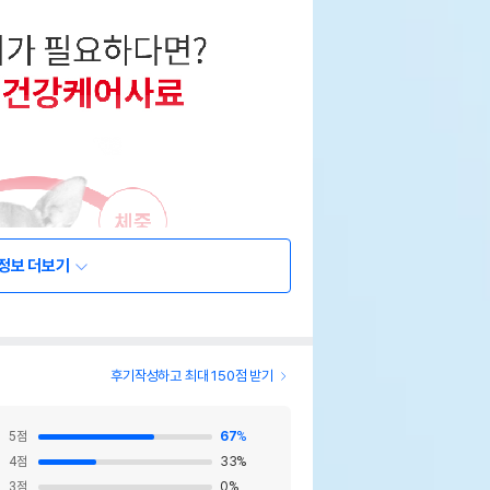
정보 더보기
후기작성하고 최대 150점 받기
5
점
67
%
4
점
33
%
3
점
0
%