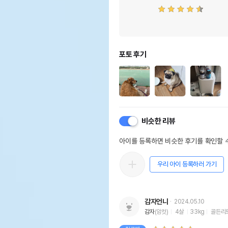
포토 후기
비슷한 리뷰
아이를 등록하면 비슷한 후기를 확인할 수
우리 아이 등록하러 가기
감자언니
2024.05.10
감자
(암컷)
4살
33kg
골든리