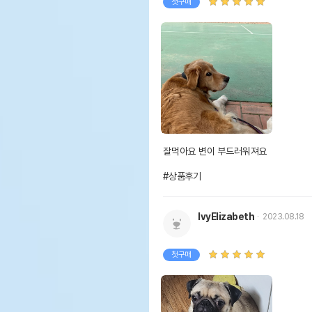
첫구매
잘먹아요 변이 부드러워져요

#상품후기
IvyElizabeth
2023.08.18
첫구매