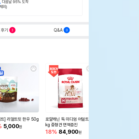
,
다음날 95% 도착
제외)
후기
Q&A
3
0
세트] 리얼트릿 한우 50g
로얄캐닌 독 미디엄 어덜트 10
오리젠 독 스몰브리드 4
kg 중형견 면역증진
%
5,000
15%
75,400
원
원
18%
84,900
원