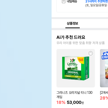
내일배송
21시까지 주문하면
(토, 일요일/공휴일 
상품정보
Ai가 추천 드려요
우리 아이를 위한 맞춤 취향 저격 상품
그리니즈 오리지널 티니 130
[2개
개입
28
18%
53,000
원