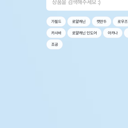
가필드
로얄캐닌
캣만두
로우즈
카사바
로얄캐닌 인도어
아카나
조공