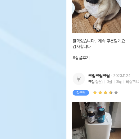
잘먹었습니다.  계속 주문할게요 

감사합니다 

#상품후기
크림크림크림
2023.11.24
크림
(암컷)
3살
3kg
비숑프리
첫구매