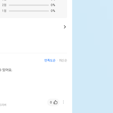
2
점
0
%
1
점
0
%
만족도순
최신순
 있어요.
0
트리버