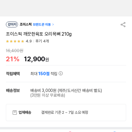
강아지
조이스픽
브랜드관 이동
조이스픽 깨끗한육포 오리목뼈 210g
4.9
후기 4개
16,400원
21%
12,900
원
적립혜택
최대
150점
적립
배송정보
배송비 3,000원
(제주/도서산간 배송비 별도)
(3만원 이상 무료배송)
업체배송
결제완료 기준 2 ~ 7일 소요 예정