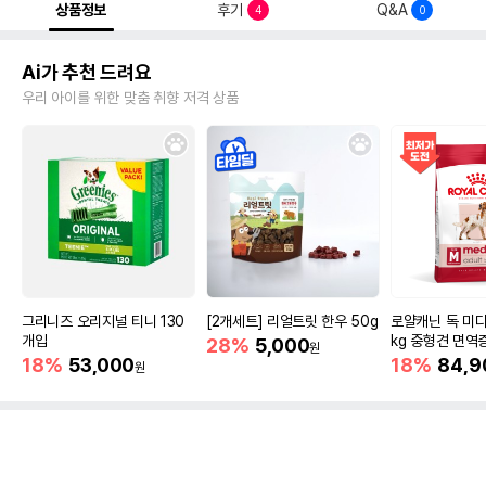
상품정보
후기
Q&A
4
0
Ai가 추천 드려요
우리 아이를 위한 맞춤 취향 저격 상품
그리니즈 오리지널 티니 130
[2개세트] 리얼트릿 한우 50g
로얄캐닌 독 미디
개입
kg 중형견 면역
28%
5,000
원
18%
53,000
18%
84,9
원