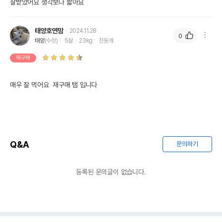
잘받았어요 생각보다 짧아요
태양호연맘
2024.11.28
0
태양
(수컷)
5살
23kg
진돗개
재구매
매우 잘 먹어요  재구매 탬 입니다 
Q&A
문의하기
등록된 문의글이 없습니다.