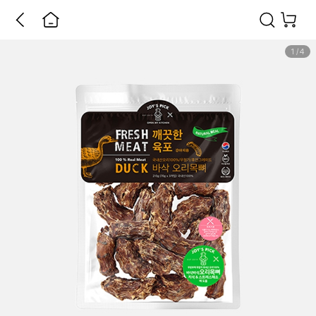
1
/
4