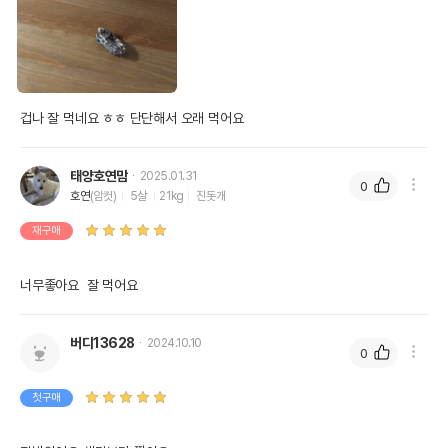
겁나 잘 먹네요 ㅎㅎ 단단해서 오래 먹어요
태양호연맘
2025.01.31
0
호연
(암컷)
5살
21kg
진돗개
재구매
너무좋아요  잘 먹어요
버디13628
2024.10.10
0
첫구매