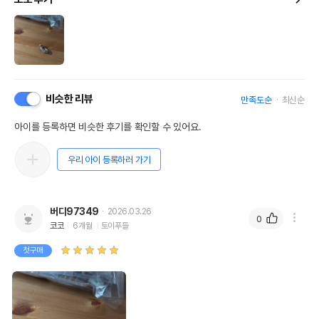
비슷한 리뷰
만족도순
최신순
아이를 등록하면 비슷한 후기를 확인할 수 있어요.
우리 아이 등록하러 가기
버디97349
2026.03.26
0
코코
6개월
토이푸들
첫구매