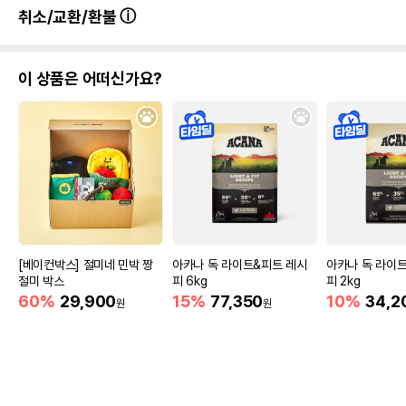
취소/교환/환불
이 상품은 어떠신가요?
[베이컨박스] 절미네 민박 짱
아카나 독 라이트&피트 레시
아카나 독 라이
절미 박스
피 6kg
피 2kg
60%
29,900
15%
77,350
10%
34,2
원
원