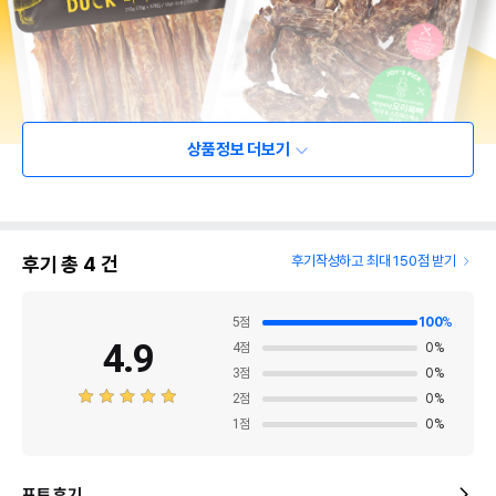
상품정보 더보기
후기 총
4
건
후기작성하고 최대 150점 받기
5
점
100
%
4.9
4
점
0
%
3
점
0
%
2
점
0
%
1
점
0
%
포토 후기