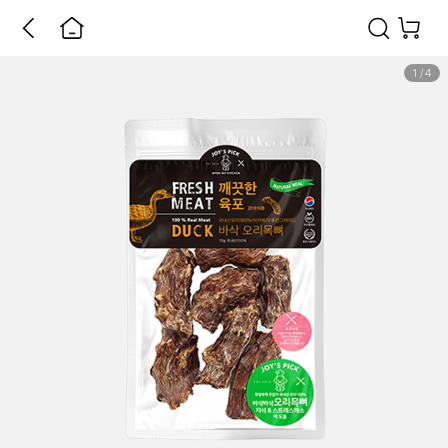
1
/
4