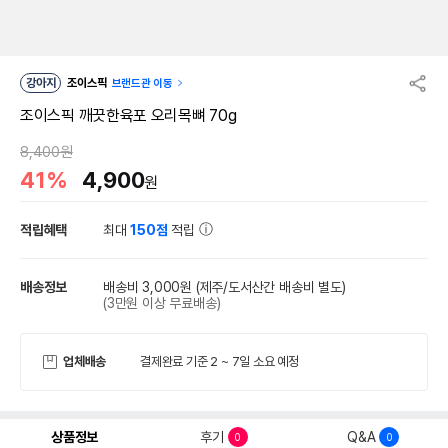
강아지
조이스픽
브랜드관 이동
조이스픽 깨끗한육포 오리목뼈 70g
8,400원
41%
4,900
원
적립혜택
최대
150점
적립
배송정보
배송비 3,000원
(제주/도서산간 배송비 별도)
(3만원 이상 무료배송)
업체배송
결제완료 기준 2 ~ 7일 소요 예정
상품정보
후기
Q&A
0
0