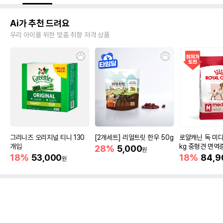
Ai가 추천 드려요
우리 아이를 위한 맞춤 취향 저격 상품
그리니즈 오리지널 티니 130
[2개세트] 리얼트릿 한우 50g
로얄캐닌 독 미디
개입
kg 중형견 면역
28%
5,000
원
18%
53,000
18%
84,9
원