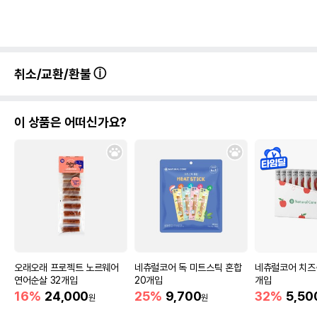
취소/교환/환불
이 상품은 어떠신가요?
오래오래 프로젝트 노르웨어
네츄럴코어 독 미트스틱 혼합
네츄럴코어 치즈춥
연어순살 32개입
20개입
개입
16%
24,000
25%
9,700
32%
5,50
원
원