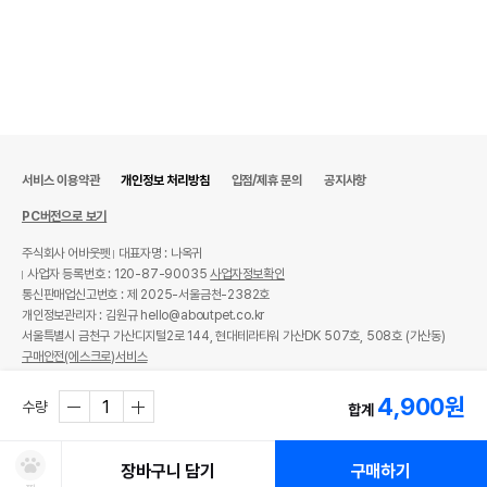
서비스 이용약관
개인정보 처리방침
입점/제휴 문의
공지사항
PC버전으로 보기
주식회사 어바웃펫
대표자명 : 나옥귀
사업자 등록번호 : 120-87-90035
사업자정보확인
통신판매업신고번호 : 제 2025-서울금천-2382호
개인정보관리자 : 김원규 hello@aboutpet.co.kr
서울특별시 금천구 가산디지털2로 144, 현대테라타워 가산DK 507호, 508호 (가산동)
구매안전(에스크로)서비스
© copyright (c) www.aboutpet.co.kr all rights reserved.
4,900
원
수량
합계
장바구니 담기
구매하기