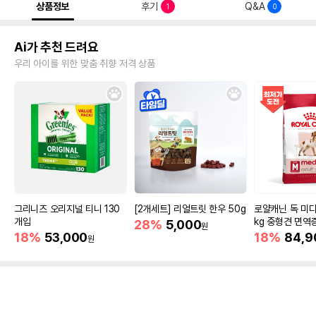
상품정보
후기
Q&A
1
0
Ai가 추천 드려요
우리 아이를 위한 맞춤 취향 저격 상품
그리니즈 오리지널 티니 130
[2개세트] 리얼트릿 한우 50g
로얄캐닌 독 미디
개입
kg 중형견 면역
28%
5,000
원
18%
53,000
18%
84,9
원