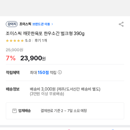
강아지
조이스픽
브랜드관 이동
조이스픽 깨끗한육포 한우소간 벌크형 390g
5.0
후기 1개
25,900원
7%
23,900
원
적립혜택
최대
150점
적립
배송정보
배송비 3,000원
(제주/도서산간 배송비 별도)
(3만원 이상 무료배송)
업체배송
결제완료 기준 2 ~ 7일 소요 예정