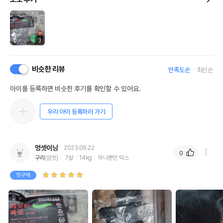
3
비슷한 리뷰
만족도순
최신순
아이를 등록하면 비슷한 후기를 확인할 수 있어요.
우리 아이 등록하러 가기
멍셋이냥
2023.09.22
0
구리
(암컷)
7살
14kg
하나뿐인 믹스
첫구매