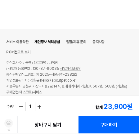
서비스 이용약관
개인정보 처리방침
입점/제휴 문의
공지사항
PC버전으로 보기
주식회사 어바웃펫
대표자명 : 나옥귀
사업자 등록번호 : 120-87-90035
사업자정보확인
통신판매업신고번호 : 제 2025-서울금천-2382호
개인정보관리자 : 김원규 hello@aboutpet.co.kr
서울특별시 금천구 가산디지털2로 144, 현대테라타워 가산DK 507호, 508호 (가산동)
구매안전(에스크로)서비스
© copyright (c) www.aboutpet.co.kr all rights reserved.
23,900
원
수량
합계
장바구니 담기
구매하기
찜