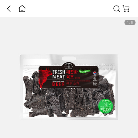
1
/
5