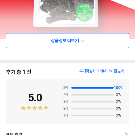
상품정보 더보기
후기 총
1
건
후기작성하고 최대 150점 받기
5
점
100
%
5.0
4
점
0
%
3
점
0
%
2
점
0
%
1
점
0
%
포토 후기