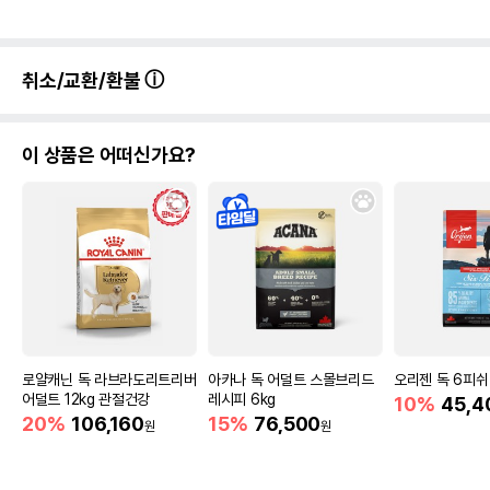
취소/교환/환불
이 상품은 어떠신가요?
로얄캐닌 독 라브라도리트리버
아카나 독 어덜트 스몰브리드
오리젠 독 6피쉬 
어덜트 12kg 관절건강
레시피 6kg
10%
45,4
20%
106,160
15%
76,500
원
원