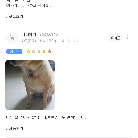
엄청 잘 먹어요

행사가로 구매하고 싶어요..

#상품후기
나라아띠
2023.09.10
0
아띠
(암컷)
6살
24kg
골든리트리버
첫구매
너무 잘 먹어서 탈입니다.ㅋㅋ영양도 만점입니다.

#상품후기