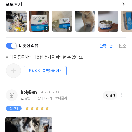
포토 후기
2
3
비슷한 리뷰
만족도순
최신순
아이를 등록하면 비슷한 후기를 확인할 수 있어요.
우리 아이 등록하러 가기
holyBen
2023.05.30
0
민
(암컷)
9살
17kg
보더콜리
첫구매