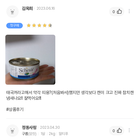
김옥희
2023.06.16
0
첫구매
태국꺼라고해서 약각 띠용?(처음봐서)했지만 생각보다 캔이 크고 진짜 참치캔
냄새나요!! 잘먹어요!!!

#상품후기
정동사랑
2023.04.30
0
구름
(암컷)
1살
2kg
말티푸