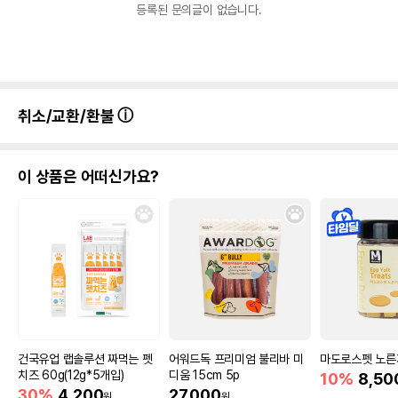
등록된 문의글이 없습니다.
취소/교환/환불
이 상품은 어떠신가요?
건국유업 랩솔루션 짜먹는 펫
어워드독 프리미엄 불리바 미
마도로스펫 노른
치즈 60g(12g*5개입)
디움 15cm 5p
10%
8,50
30%
4,200
27,000
원
원