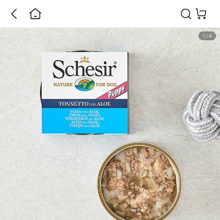
1
/
4