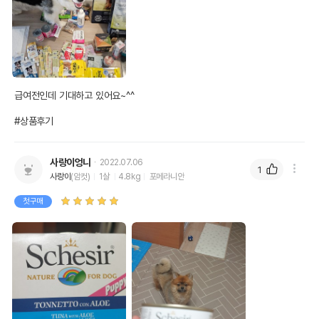
급여전인데 기대하고 있어요~^^

#상품후기
사랑이엉니
2022.07.06
1
사랑이
(암컷)
1살
4.8kg
포메라니안
첫구매