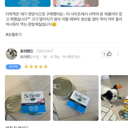
더위먹은 애기 영양식으로 구매했어요~ 타 사이트에서 사먹여 본 제품이라 믿
고 픽했습니다^^ 고기 알러지가 많아 어릴 때부터 생선을 많이 먹어 거의 들이
마시듯이 먹는 완탕재질입니다😊

#상품후기
호리랜드
2022.04.17
1
호리랜드
(수컷)
1살
4.7kg
하나뿐인 믹스
첫구매