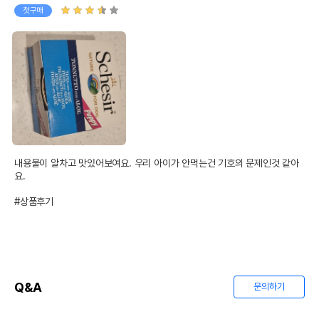
상품 필수 정보
첫구매
품명 및 모델명
쉐지애 참치&알로에&쌀 퍼피 젤리 캔 150g
법에 의한 인증,허가 등을
상품상세설명 참조
받았음을 확인할수 있는
경우 그에 대한 사항
제조국 또는 원산지
태국
제조자,수입품의 경우
Agras Delic S.p.A/(주)벳글로벌
수입자를 함께 표기
내용물이 알차고 맛있어보여요. 우리 아이가 안먹는건 기호의 문제인것 같아
AS책임자와 전화번호
요.

어바웃펫 // 1644-9601
또는 소비자상담 관련
전화번호
#상품후기
유통기한이 최소 2026.12.06이거나 그
이후인 상품이 출고됩니다.
유통기한
단, 상품명에 유통기한 명시된 경우, 해당
유통기한을 따릅니다.
Q&A
문의하기