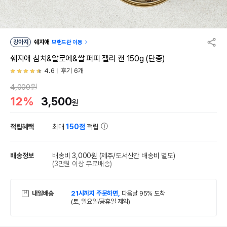
강아지
쉐지애
브랜드관 이동
쉐지애 참치&알로에&쌀 퍼피 젤리 캔 150g (단종)
4.6
후기 6개
4,000원
12%
3,500
원
적립혜택
최대
150점
적립
배송정보
배송비 3,000원
(제주/도서산간 배송비 별도)
(3만원 이상 무료배송)
내일배송
21시까지 주문하면,
다음날 95% 도착
(토, 일요일/공휴일 제외)