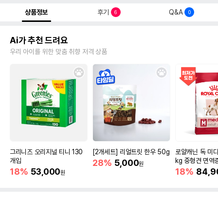
상품정보
후기
Q&A
6
0
Ai가 추천 드려요
우리 아이를 위한 맞춤 취향 저격 상품
그리니즈 오리지널 티니 130
[2개세트] 리얼트릿 한우 50g
로얄캐닌 독 미디
개입
kg 중형견 면역
28%
5,000
원
18%
53,000
18%
84,9
원