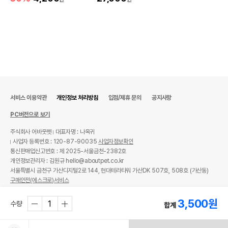
서비스 이용약관
개인정보 처리방침
입점/제휴 문의
공지사항
PC버전으로 보기
주식회사 어바웃펫
대표자명 : 나옥귀
사업자 등록번호 : 120-87-90035
사업자정보확인
통신판매업신고번호 : 제 2025-서울금천-2382호
개인정보관리자 : 김원규 hello@aboutpet.co.kr
서울특별시 금천구 가산디지털2로 144, 현대테라타워 가산DK 507호, 508호 (가산동)
구매안전(에스크로)서비스
© copyright (c) www.aboutpet.co.kr all rights reserved.
3,500
원
수량
합계