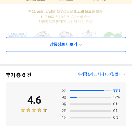
상품정보 더보기
후기 총
6
건
후기작성하고 최대 150점 받기
5
점
83
%
4.6
4
점
17
%
3
점
0
%
2
점
0
%
1
점
0
%