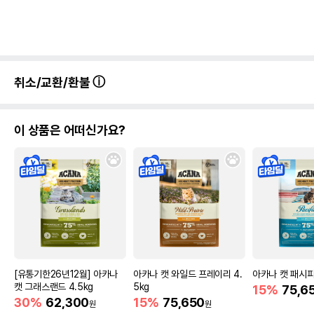
취소/교환/환불
이 상품은 어떠신가요?
[유통기한26년12월] 아카나
아카나 캣 와일드 프레이리 4.
아카나 캣 패시피카
캣 그래스랜드 4.5kg
5kg
15%
75,6
30%
62,300
15%
75,650
원
원