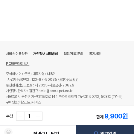
서비스 이용약관
개인정보 처리방침
입점/제휴 문의
공지사항
PC버전으로 보기
주식회사 어바웃펫
대표자명 : 나옥귀
사업자 등록번호 : 120-87-90035
사업자정보확인
통신판매업신고번호 : 제 2025-서울금천-2382호
개인정보관리자 : 김원규 hello@aboutpet.co.kr
서울특별시 금천구 가산디지털2로 144, 현대테라타워 가산DK 507호, 508호 (가산동)
구매안전(에스크로)서비스
© copyright (c) www.aboutpet.co.kr all rights reserved.
9,900
원
수량
합계
장바구니 담기
입고알림