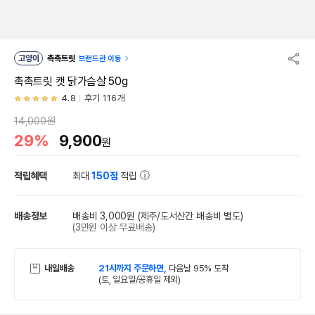
고양이
촉촉트릿
브랜드관 이동
촉촉트릿 캣 닭가슴살 50g
4.8
후기 116개
14,000원
29%
9,900
원
적립혜택
최대
150점
적립
배송정보
배송비 3,000원
(제주/도서산간 배송비 별도)
(3만원 이상 무료배송)
내일배송
21시까지 주문하면,
다음날 95% 도착
(토, 일요일/공휴일 제외)