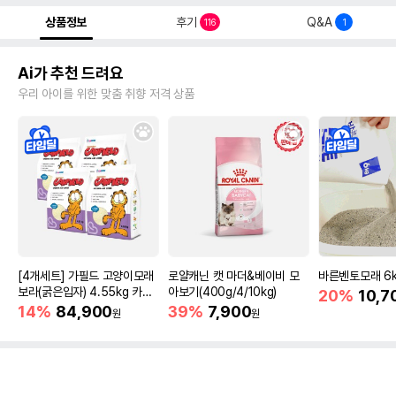
상품정보
후기
Q&A
116
1
Ai가 추천 드려요
우리 아이를 위한 맞춤 취향 저격 상품
[4개세트] 가필드 고양이모래
로얄캐닌 캣 마더&베이비 모
바른벤토모래 6
보라(굵은입자) 4.55kg 카사
아보기(400g/4/10kg)
20%
10,7
바모래
14%
84,900
39%
7,900
원
원