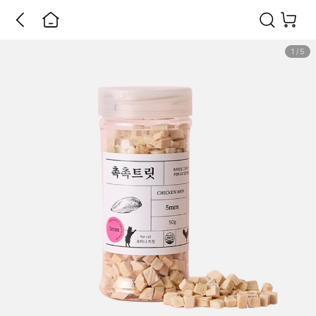
1
/
5