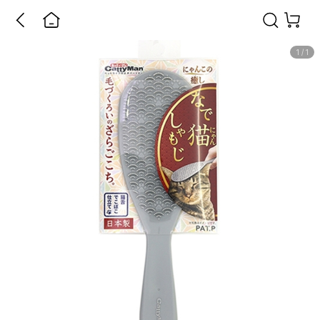
1
/
1