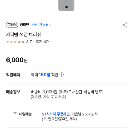
고양이
캐티맨
브랜드관 이동
캐티맨 쓰담 브러쉬
3.7
후기 4개
6,000
원
적립혜택
최대
150점
적립
배송정보
배송비 3,000원
(제주/도서산간 배송비 별도)
(3만원 이상 무료배송)
내일배송
21시까지 주문하면,
다음날 95% 도착
(토, 일요일/공휴일 제외)