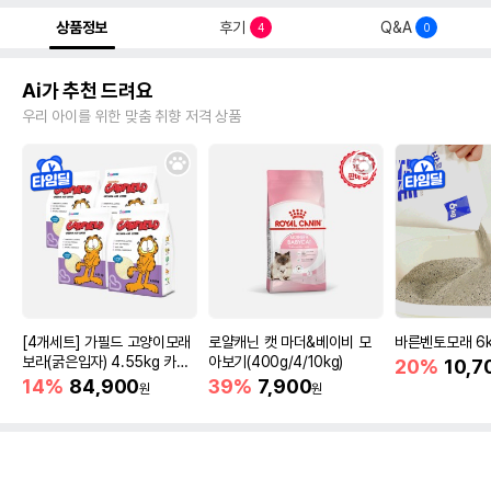
상품정보
후기
Q&A
4
0
Ai가 추천 드려요
우리 아이를 위한 맞춤 취향 저격 상품
[4개세트] 가필드 고양이모래
로얄캐닌 캣 마더&베이비 모
바른벤토모래 6
보라(굵은입자) 4.55kg 카사
아보기(400g/4/10kg)
20%
10,7
바모래
14%
84,900
39%
7,900
원
원