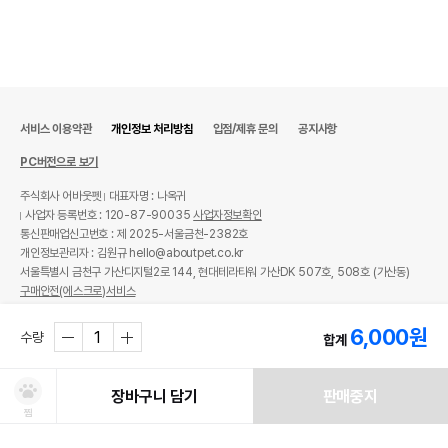
서비스 이용약관
개인정보 처리방침
입점/제휴 문의
공지사항
PC버전으로 보기
주식회사 어바웃펫
대표자명 : 나옥귀
사업자 등록번호 : 120-87-90035
사업자정보확인
통신판매업신고번호 : 제 2025-서울금천-2382호
개인정보관리자 : 김원규 hello@aboutpet.co.kr
서울특별시 금천구 가산디지털2로 144, 현대테라타워 가산DK 507호, 508호 (가산동)
구매안전(에스크로)서비스
© copyright (c) www.aboutpet.co.kr all rights reserved.
6,000
원
수량
합계
장바구니 담기
판매중지
찜