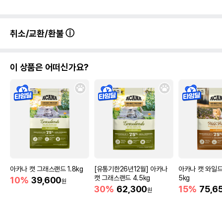
취소/교환/환불
이 상품은 어떠신가요?
아카나 캣 그래스랜드 1.8kg
[유통기한26년12월] 아카나
아카나 캣 와일드
캣 그래스랜드 4.5kg
5kg
10%
39,600
원
30%
62,300
15%
75,6
원