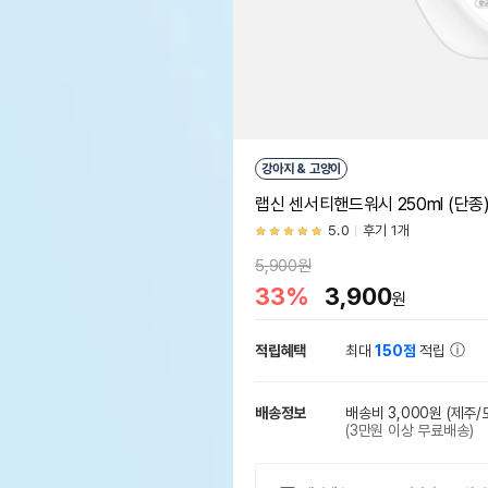
강아지 & 고양이
랩신 센서티핸드워시 250ml (단종
5.0
후기 1개
5,900원
33%
3,900
원
적립혜택
최대
150점
적립
배송정보
배송비 3,000원
(제주/
(3만원 이상 무료배송)