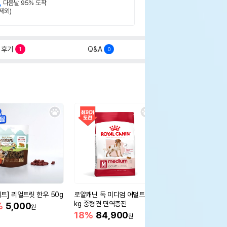
,
다음날 95% 도착
제외)
후기
Q&A
1
0
세트] 리얼트릿 한우 50g
로얄캐닌 독 미디엄 어덜트 10
오리젠 독 스몰브리드 4
kg 중형견 면역증진
%
5,000
15%
75,400
원
원
18%
84,900
원