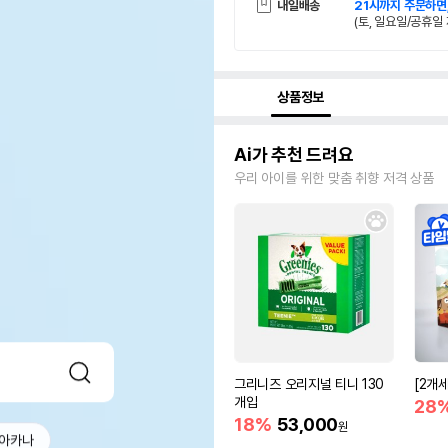
내일배송
21시까지 주문하면
(토, 일요일/공휴일 
상품정보
Ai가 추천 드려요
우리 아이를 위한 맞춤 취향 저격 상품
그리니즈 오리지널 티니 130
[2개
개입
28
18%
53,000
원
아카나