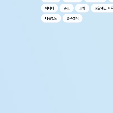
이나바
츄르
트릿
로얄캐닌 파
바른벤토
순수생육