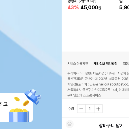
영양제 (2g*200p)
입
43%
45,000
5,9
원
서비스 이용약관
개인정보 처리방침
입점
주식회사 어바웃펫
대표자명 : 나옥귀
사업자 등
통신판매업신고번호 : 제 2025-서울금천-238
개인정보관리자 : 김원규 hello@aboutpet.co.
서울특별시 금천구 가산디지털2로 144, 현대테라
구매안전(에스크로)서비스
© copyright (c) www.aboutpet.co.kr all r
하고
수량
장바구니 담기