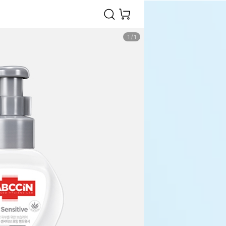
1
/
1