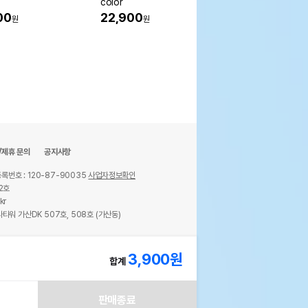
color
r
00
22,900
13%
16,400
원
원
원
/제휴 문의
공지사항
록번호 : 120-87-90035
사업자정보확인
2호
kr
타워 가산DK 507호, 508호 (가산동)
ights reserved.
3,900
원
합계
판매종료