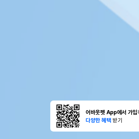
어바웃펫 App에서 가입
다양한 혜택
받기