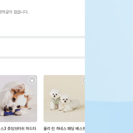
문의글이 없습니다.
스3 츄잉브러쉬 하드타
울리 린 하네스 패딩 베스트 4
울리 봉봉 후리스 집업 2