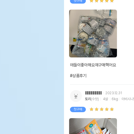
첫구매
애들이좋아해요재구매핵어요

#상품후기
IllIIlllIIIllIII
2023.12.31
토리
(수컷)
4살
6kg
아비시니
첫구매