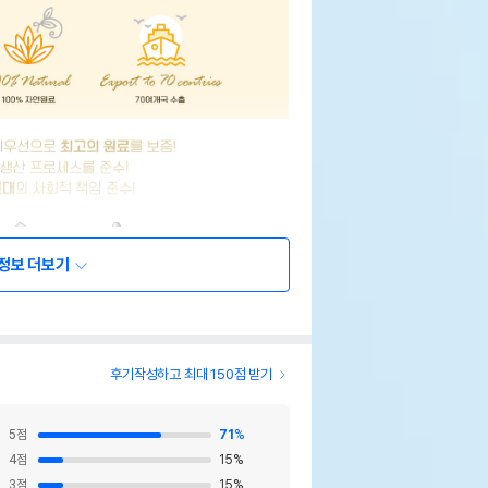
정보 더보기
후기작성하고 최대 150점 받기
5
점
71
%
4
점
15
%
3
점
15
%