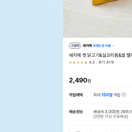
고양이
쉐지애
브랜드관 이동
쉐지애 캣 닭고기&실꼬리돔&쌀 젤리 
4.5
후기 41개
2,490
원
적립혜택
최대
150점
적립
배송정보
배송비 3,000원
(제주/
(3만원 이상 무료배송)