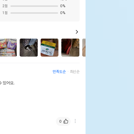
2
점
0
%
1
점
0
%
2
만족도순
최신순
 있어요.
0