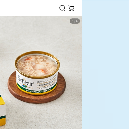
1
/
4