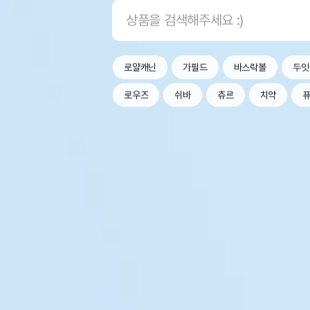
로얄캐닌
가필드
바스락볼
두잇
로우즈
쉬바
츄르
치약