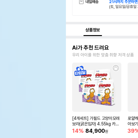
내일배송
21시까지 주문하면
(토, 일요일/공휴일 
상품정보
Ai가 추천 드려요
우리 아이를 위한 맞춤 취향 저격 상품
[4개세트] 가필드 고양이모래
로얄캐
보라(굵은입자) 4.55kg 카사
아보기(
바모래
14%
84,900
39
원