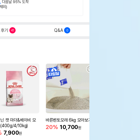
,
다음날 95% 도착
제외)
후기
Q&A
41
0
닌 캣 마더&베이비 모
바른벤토모래 6kg 모아보기
로얄캐닌 캣 인도어 4k
400g/4/10kg)
새 감소
20%
10,700
원
%
7,900
16%
55,000
원
원