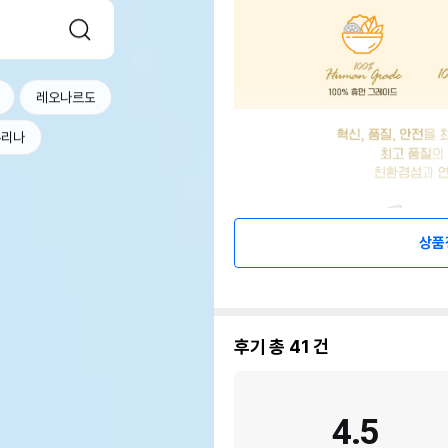
레오나르도
퓨리나
상품
후기 총
41
건
4.5