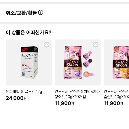
취소/교환/환불
이 상품은 어떠신가요?
페피테일 참 글루칸 12g
긴노스푼 냥스푼 참치맛&가다
긴노스푼 냥스푼
랑어맛 10gX10개입
슴살맛 10gX1
24,000
원
11,900
11,900
원
원