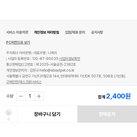
서비스 이용약관
개인정보 처리방침
입점/제휴 문의
공지사항
PC버전으로 보기
주식회사 어바웃펫
대표자명 : 나옥귀
사업자 등록번호 : 120-87-90035
사업자정보확인
통신판매업신고번호 : 제 2025-서울금천-2382호
개인정보관리자 : 김원규 hello@aboutpet.co.kr
서울특별시 금천구 가산디지털2로 144, 현대테라타워 가산DK 507호, 508호 (가산동)
구매안전(에스크로)서비스
© copyright (c) www.aboutpet.co.kr all rights reserved.
2,400
원
수량
합계
장바구니 담기
판매중지
찜
처방사료 주문 시 확인해주세요!
쿠폰보기
적립혜택
취소/ 교환/ 환불
유통기한 임박 상품
최저가 도전 상품
AI검색
AI검색