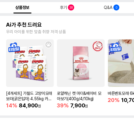
상품정보
후기
Q&A
38
0
Ai가 추천 드려요
우리 아이를 위한 맞춤 취향 저격 상품
[4개세트] 가필드 고양이모래
로얄캐닌 캣 마더&베이비 모
바른벤토모래 6
보라(굵은입자) 4.55kg 카사
아보기(400g/4/10kg)
20%
10,7
바모래
14%
84,900
39%
7,900
원
원