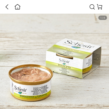
1
/
4