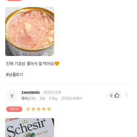
진짜 기호성 좋아서 잘 먹어요🧡

#상품후기
zeommin
2023.03.16
0
흑미
(암컷)
5살
4.1kg
코리안쇼트헤어
재구매