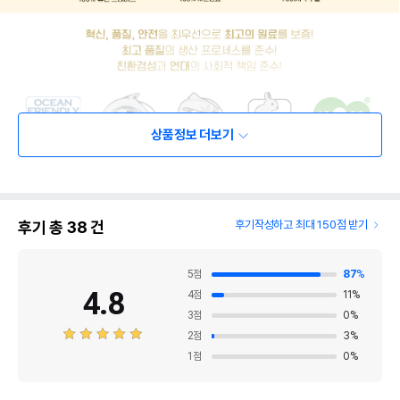
상품정보 더보기
후기 총
38
건
후기작성하고 최대 150점 받기
5
점
87
%
4.8
4
점
11
%
3
점
0
%
2
점
3
%
1
점
0
%