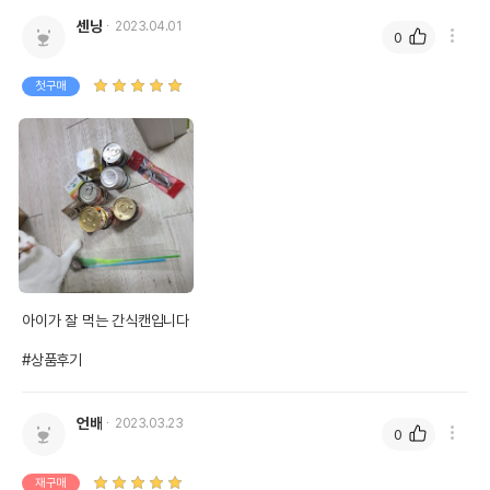
센냥
2023.04.01
0
첫구매
아이가 잘 먹는 간식캔입니다

#상품후기
언배
2023.03.23
0
재구매