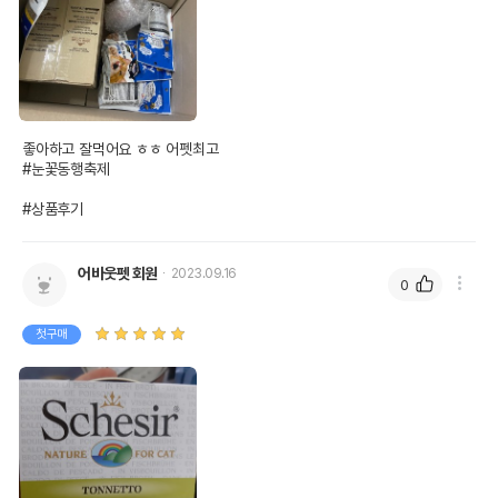
좋아하고 잘먹어요 ㅎㅎ 어펫최고

#눈꽃동행축제 

#상품후기
어바웃펫 회원
2023.09.16
0
첫구매