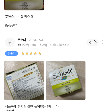
조아요~~~ 잘 먹어요

#상품후기
토수니
2023.05.30
0
토비
(수컷)
5살
5.2kg
브리티시쇼트헤어
첫구매
심플하게 참치랑 쌀만 들어있는 캔입니다
