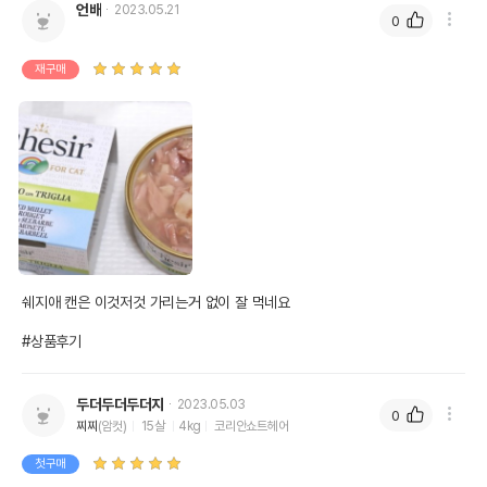
언배
2023.05.21
0
재구매
쉐지애 캔은 이것저것 가리는거 없이 잘 먹네요

#상품후기
두더두더두더지
2023.05.03
0
찌찌
(암컷)
15살
4kg
코리안쇼트헤어
첫구매