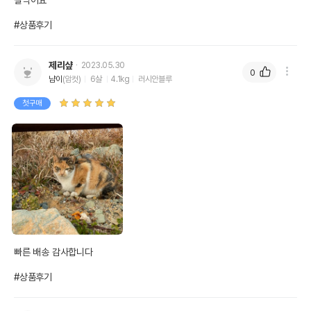
잘먹어요

#상품후기
제리샾
2023.05.30
0
냠이
(암컷)
6살
4.1kg
러시안블루
첫구매
빠른 배송 감사합니다

#상품후기