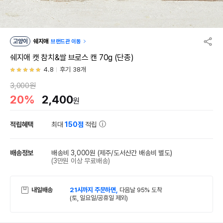
고양이
쉐지애
브랜드관 이동
쉐지애 캣 참치&쌀 브로스 캔 70g (단종)
4.8
후기 38개
3,000원
20%
2,400
원
적립혜택
최대
150점
적립
배송정보
배송비 3,000원
(제주/도서산간 배송비 별도)
(3만원 이상 무료배송)
내일배송
21시까지 주문하면,
다음날 95% 도착
(토, 일요일/공휴일 제외)