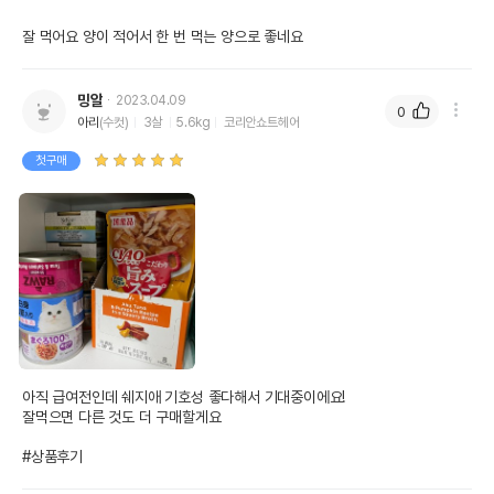
상품 필수 정보
잘 먹어요 양이 적어서 한 번 먹는 양으로 좋네요
품명 및 모델명
쉐지애 캣 참치&쌀 브로스 캔 70g
법에 의한 인증,허가 등을
밍알
2023.04.09
상품상세설명 참조
받았음을 확인할수 있는
0
아리
(수컷)
3살
5.6kg
코리안쇼트헤어
경우 그에 대한 사항
첫구매
제조국 또는 원산지
태국
제조자,수입품의 경우
Agras Delic S.p.A/(주)벳글로벌
수입자를 함께 표기
AS책임자와 전화번호
어바웃펫 // 1644-9601
또는 소비자상담 관련
전화번호
유통기한이 최소 2026.12.03이거나 그
이후인 상품이 출고됩니다.
유통기한
단, 상품명에 유통기한 명시된 경우, 해당
아직 급여전인데 쉐지애 기호성 좋다해서 기대중이에요! 

유통기한을 따릅니다.
잘먹으면 다른 것도 더 구매할게요

#상품후기