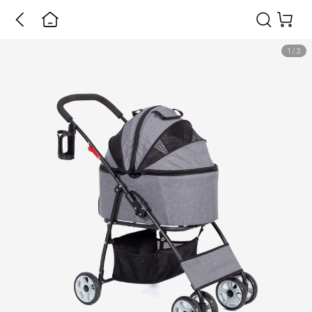
1
/
2