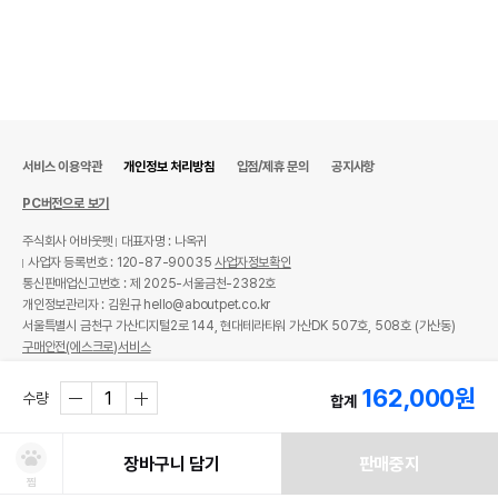
서비스 이용약관
개인정보 처리방침
입점/제휴 문의
공지사항
PC버전으로 보기
주식회사 어바웃펫
대표자명 : 나옥귀
사업자 등록번호 : 120-87-90035
사업자정보확인
통신판매업신고번호 : 제 2025-서울금천-2382호
개인정보관리자 : 김원규 hello@aboutpet.co.kr
서울특별시 금천구 가산디지털2로 144, 현대테라타워 가산DK 507호, 508호 (가산동)
구매안전(에스크로)서비스
© copyright (c) www.aboutpet.co.kr all rights reserved.
162,000
원
수량
합계
장바구니 담기
판매중지
찜