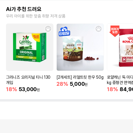
Ai가 추천 드려요
우리 아이를 위한 맞춤 취향 저격 상품
그리니즈 오리지널 티니 130
[2개세트] 리얼트릿 한우 50g
로얄캐닌 독 미디
개입
kg 중형견 면역
28%
5,000
원
18%
53,000
18%
84,9
원