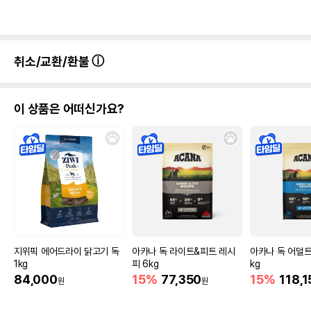
취소/교환/환불
이 상품은 어떠신가요?
지위픽 에어드라이 닭고기 독
아카나 독 라이트&피트 레시
아카나 독 어덜트 
1kg
피 6kg
kg
84,000
15%
77,350
15%
118,1
원
원