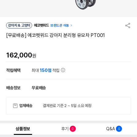
강아지 & 고양이
에코펫위드
브랜드관 이동
[무료배송] 에코펫위드 강아지 분리형 유모차 PT001
162,000
원
적립혜택
최대
150점
적립
배송정보
무료배송
업체배송
결제완료 기준 2 ~ 5일 소요 예정
상품정보
후기
Q&A
0
0