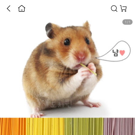
1
/
1