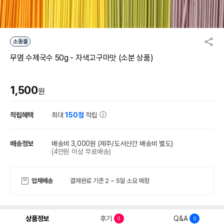
소동물
무염 수제국수 50g - 자색고구마맛 (소분 상품)
1,500
원
적립혜택
최대
150점
적립
배송정보
배송비 3,000원
(제주/도서산간 배송비 별도)
(4만원 이상 무료배송)
업체배송
결제완료 기준 2 ~ 5일 소요 예정
상품정보
후기
Q&A
0
0