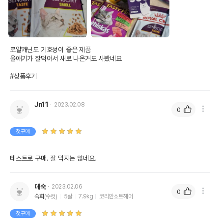
로얄캐닌도 기호성이 좋은 제품

울애기가 잘먹어서 새로 나온거도 사봤네요

#상품후기
Jn11
2023.02.08
0
첫구매
테스트로 구매. 잘 먹지는 않네요.
데숙
2023.02.06
0
숙희
(수컷)
5살
7.9kg
코리안쇼트헤어
첫구매