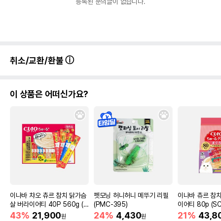
등록된 문의글이 없습니다.
취소/교환/환불
이 상품은 어떠신가요?
이나바 챠오 츄르 참치 닭가슴
펫모닝 허니허니 메뚜기 리필
이나바 츄르 참치
살 버라이어티 40P 560g (S
(PMC-395)
이어티 80p (SC
C-186)
43%
21,900
24%
4,430
21%
43,8
원
원