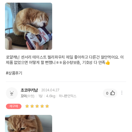
로얄캐닌 센서리 테이스트 젤리파우치 제일 좋아하고 다른건 잘안먹어요. 이 
제품 없었으면 어떻게 할 뻔했니ㅎㅎ음수량보충, 기호성 다 만족👍

#상품후기
초코쿠키냠
2024.04.27
0
꼬미
(수컷)
1살
4.6kg
하나뿐인믹스
재구매