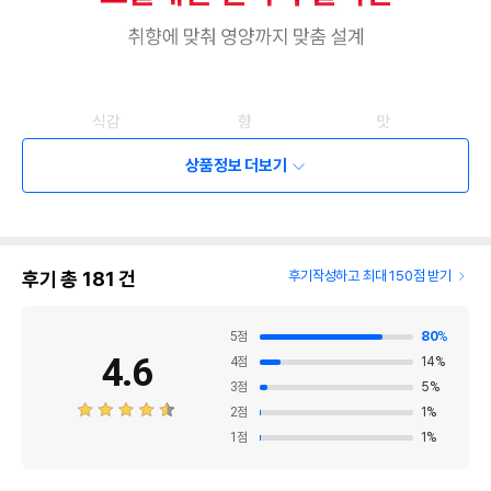
상품정보 더보기
후기 총
181
건
후기작성하고 최대 150점 받기
5
점
80
%
4.6
4
점
14
%
3
점
5
%
2
점
1
%
1
점
1
%