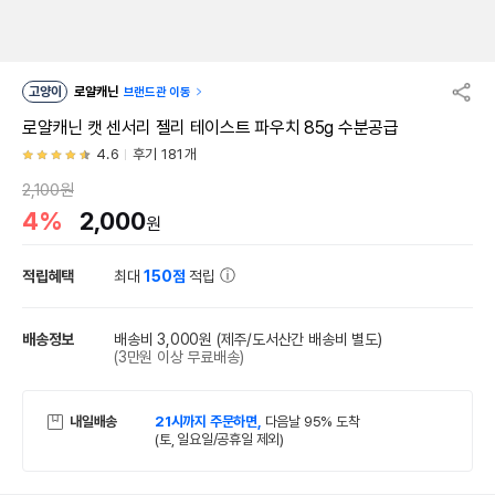
고양이
로얄캐닌
브랜드관 이동
로얄캐닌 캣 센서리 젤리 테이스트 파우치 85g 수분공급
4.6
후기 181개
2,100원
4%
2,000
원
적립혜택
최대
150점
적립
배송정보
배송비 3,000원
(제주/도서산간 배송비 별도)
(3만원 이상 무료배송)
내일배송
21시까지 주문하면,
다음날 95% 도착
(토, 일요일/공휴일 제외)