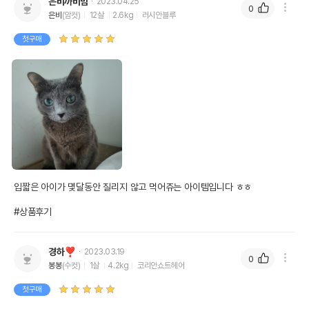
은비까비맘
2023.04.25
0
은비
(암컷)
12살
2.6kg
러시안블루
첫구매
입짧은 아이가 몇달동안 질리지 않고 먹어쥬는 아이템입니다 ㅎㅎ

#상품후기
경하❣️
2023.03.19
0
봉봉
(수컷)
1살
4.2kg
코리안쇼트헤어
첫구매