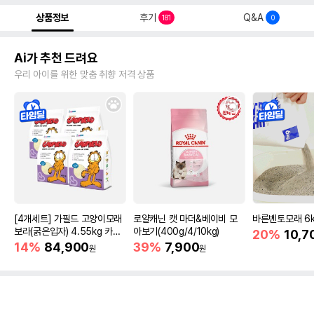
상품정보
후기
Q&A
181
0
Ai가 추천 드려요
우리 아이를 위한 맞춤 취향 저격 상품
[4개세트] 가필드 고양이모래
로얄캐닌 캣 마더&베이비 모
바른벤토모래 6
보라(굵은입자) 4.55kg 카사
아보기(400g/4/10kg)
20%
10,7
바모래
14%
84,900
39%
7,900
원
원