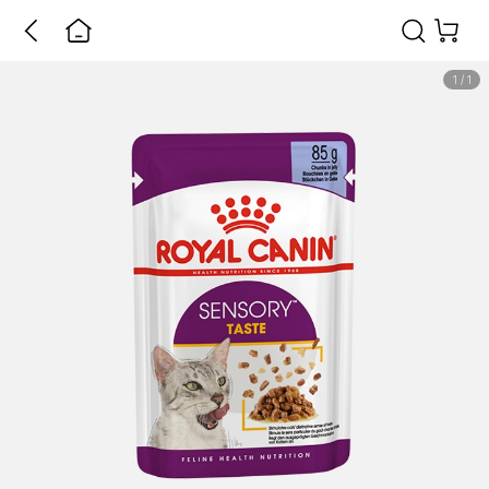
1
/
1