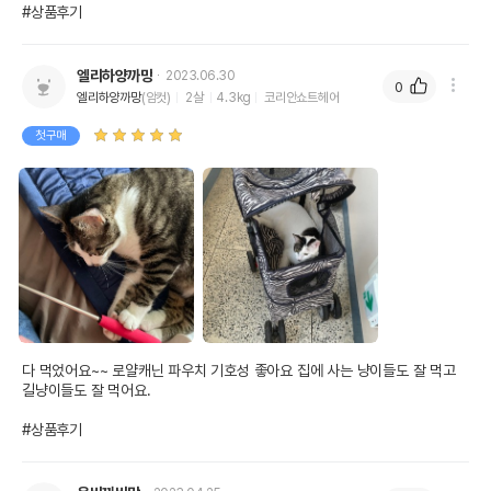
#상품후기
엘리하양까망
2023.06.30
0
엘리하양까망
(암컷)
2살
4.3kg
코리안쇼트헤어
첫구매
다 먹었어요~~ 로얄캐닌 파우치 기호성 좋아요 집에 사는 냥이들도 잘 먹고 
길냥이들도 잘 먹어요. 

#상품후기