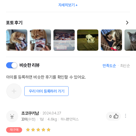
자세히보기
포토 후기
2
비슷한 리뷰
만족도순
최신순
아이를 등록하면 비슷한 후기를 확인할 수 있어요.
우리 아이 등록하러 가기
초코쿠키냠
2024.04.27
0
꼬미
(수컷)
1살
4.6kg
하나뿐인믹스
재구매