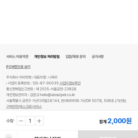
서비스 이용약관
개인정보 처리방침
입점/제휴 문의
공지사항
PC버전으로 보기
주식회사 어바웃펫
대표자명 : 나옥귀
사업자 등록번호 : 120-87-90035
사업자정보확인
통신판매업신고번호 : 제 2025-서울금천-2382호
개인정보관리자 : 김원규 hello@aboutpet.co.kr
서울특별시 금천구 가산디지털2로 144, 현대테라타워 가산DK 507호, 508호 (가산동)
구매안전(에스크로)서비스
© copyright (c) www.aboutpet.co.kr all rights reserved.
2,000
원
수량
합계