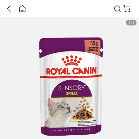
1
/
1