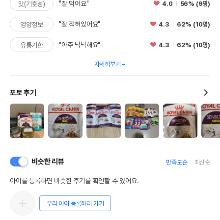
"잘 먹어요"
4.0
56% (9명)
맛(기호성)
"잘 적혀있어요"
4.3
62% (10명)
영양정보
"아주 넉넉해요"
4.3
62% (10명)
유통기한
자세히보기
포토 후기
비슷한 리뷰
만족도순
최신순
아이를 등록하면 비슷한 후기를 확인할 수 있어요.
우리 아이 등록하러 가기