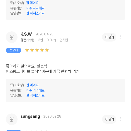
맛(기호성)
잘 먹어요
유통기한
아주 넉넉해요
영양정보
잘 적혀있어요
K.S.W
2026.04.23
0
행운
(수컷)
3살
0.9kg
먼치킨
첫구매
좋아하고 잘먹어요. 한번씩 

맛(기호성)
잘 먹어요
유통기한
아주 넉넉해요
영양정보
잘 적혀있어요
sangsang
2026.02.28
0