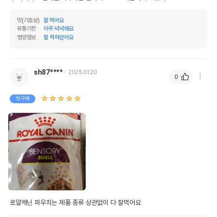
맛(기호성)
잘 먹어요
유통기한
아주 넉넉해요
영양정보
잘 적혀있어요
sh87****
2025.01.20
0
첫구매
로얄캐닌 파우치는 제품 종류 상관없이 다 잘먹어요