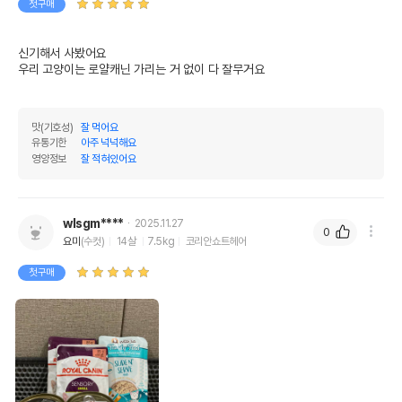
첫구매
신기해서 사봤어요

우리 고양이는 로얄캐닌 가리는 거 없이 다 잘무거요

맛(기호성)
잘 먹어요
유통기한
아주 넉넉해요
영양정보
잘 적혀있어요
wlsgm****
2025.11.27
0
요미
(수컷)
14살
7.5kg
코리안쇼트헤어
첫구매