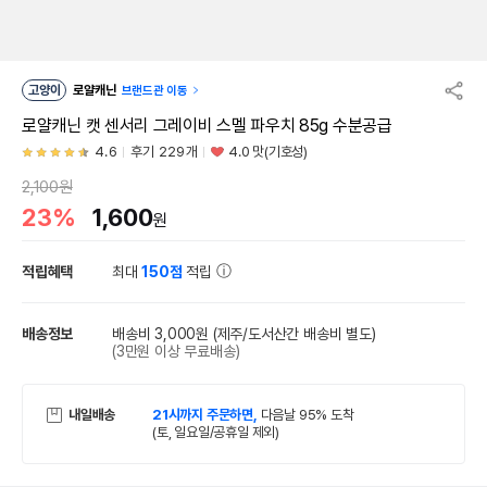
고양이
로얄캐닌
브랜드관 이동
로얄캐닌 캣 센서리 그레이비 스멜 파우치 85g 수분공급
4.6
후기 229개
4.0 맛(기호성)
2,100원
23%
1,600
원
적립혜택
최대
150점
적립
배송정보
배송비 3,000원
(제주/도서산간 배송비 별도)
(3만원 이상 무료배송)
내일배송
21시까지 주문하면,
다음날 95% 도착
(토, 일요일/공휴일 제외)