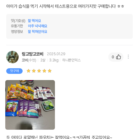
아이가 습식을 먹기 시작해서 테스트용으로 여러가지맛 구매합니다 ㅎㅎ
맛(기호성)
잘 먹어요
유통기한
아주 넉넉해요
영양정보
잘 적혀있어요
링고망고코비
2025.01.29
0
코비
(수컷)
2살
3.2kg
하나뿐인믹스
첫구매
두 아이다 로얄캐닌 파우치는 잘먹어요~ㅋㅋ가끔씩 주고있어요~