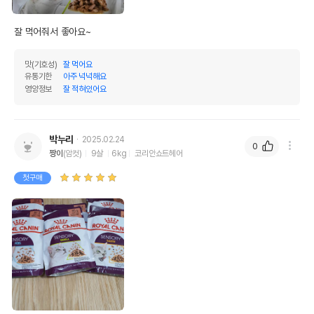
잘 먹어줘서 좋아요~
맛(기호성)
잘 먹어요
유통기한
아주 넉넉해요
영양정보
잘 적혀있어요
박누리
2025.02.24
0
짱이
(암컷)
9살
6kg
코리안쇼트헤어
첫구매