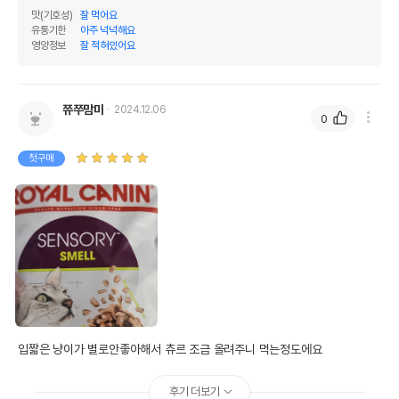
맛(기호성)
잘 먹어요
유통기한
아주 넉넉해요
영양정보
잘 적혀있어요
쮸쭈맘마
2024.12.06
0
첫구매
입짧은 냥이가 별로안좋아해서 츄르 조금 올려주니 먹는정도에요
후기 더보기