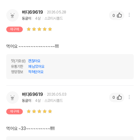
버디69619
2026.05.28
0
동글이
4살
스코티시폴드
재구매
먹어요 ~~~~~~~~~~~~~~~!!!!
맛(기호성)
괜찮아요
유통기한
꽤 남았어요
영양정보
적혀있어요
버디69619
2026.05.03
0
동글이
4살
스코티시폴드
재구매
먹어요 ~33~~~~~~~~~~!!!!!