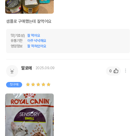
샘플로 구매했는데 잘먹어요
맛(기호성)
잘 먹어요
유통기한
아주 넉넉해요
영양정보
잘 적혀있어요
알로에
2025.09.09
0
첫구매