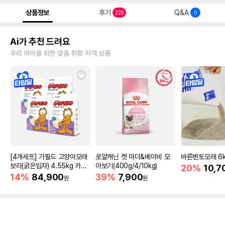
상품정보
후기
Q&A
229
0
Ai가 추천 드려요
우리 아이를 위한 맞춤 취향 저격 상품
[4개세트] 가필드 고양이모래
로얄캐닌 캣 마더&베이비 모
바른벤토모래 6
보라(굵은입자) 4.55kg 카사
아보기(400g/4/10kg)
20%
10,7
바모래
14%
84,900
39%
7,900
원
원