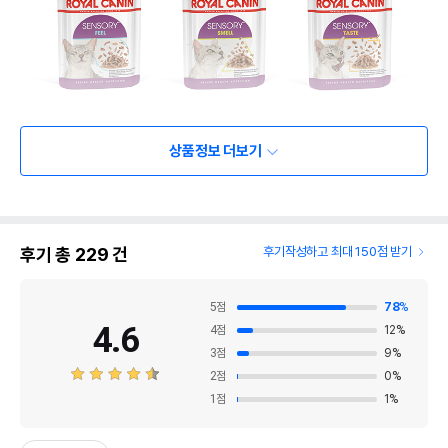
상품정보 더보기
후기 총
229
건
후기작성하고 최대 150점 받기
5
점
78
%
4.6
4
점
12
%
3
점
9
%
2
점
0
%
1
점
1
%