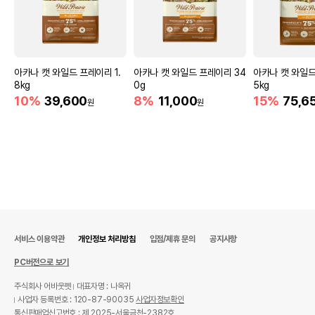
아카나 캣 와일드 프레이리 1.
아카나 캣 와일드 프레이리 34
아카나 캣 와일드
8kg
0g
5kg
10%
39,600
8%
11,000
15%
75,6
원
원
서비스 이용약관
개인정보 처리방침
입점/제휴 문의
공지사항
PC버전으로 보기
주식회사 어바웃펫
대표자명 : 나옥귀
사업자 등록번호 : 120-87-90035
사업자정보확인
통신판매업신고번호 : 제 2025-서울금천-2382호