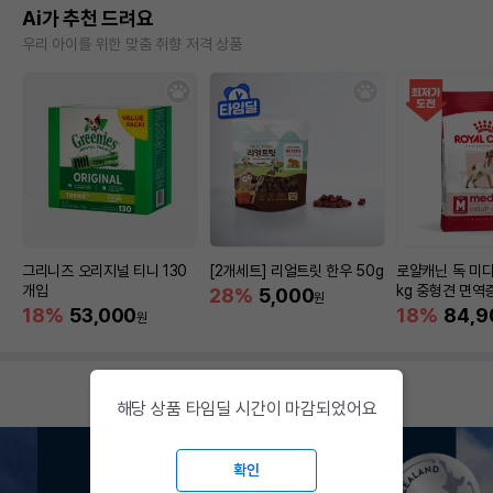
Ai가 추천 드려요
우리 아이를 위한 맞춤 취향 저격 상품
그리니즈 오리지널 티니 130
[2개세트] 리얼트릿 한우 50g
로얄캐닌 독 미디
개입
kg 중형견 면역
28%
5,000
원
18%
53,000
18%
84,9
원
해당 상품 타임딜 시간이 마감되었어요
확인