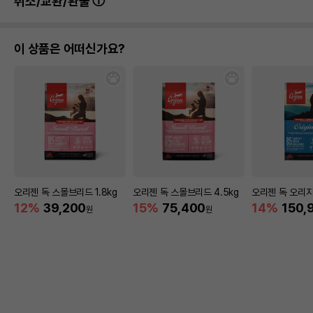
취소/교환/환불
이 상품은 어떠신가요?
오리젠 독 스몰브리드 1.8kg
오리젠 독 스몰브리드 4.5kg
오리젠 독 오리지널
12%
39,200
15%
75,400
14%
150,
원
원