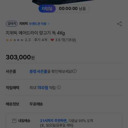
타임딜
00:00:00
남음
강아지
지위픽
브랜드관 이동
지위픽 에어드라이 양고기 독 4Kg
2.3
후기 4개
3.5 맛(기호성)
303,000
원
사은품
증정 사은품
을 확인해보세요!
적립혜택
최대
150점
적립
배송정보
무료배송
내일배송
21시까지 주문하면,
다음날 95% 도착
(토, 일요일/공휴일 제외)