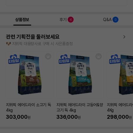
상품정보
후기
Q&A
4
0
관련 기획전을 둘러보세요
🐶 지위픽 대용량사료 구매 시 사은품증정
지위픽 에어드라이 소고기 독
지위픽 에어드라이 고등어&양
지위픽 에어드라
4kg
고기 독 4kg
4Kg
303,000
336,000
298,000
원
원
원