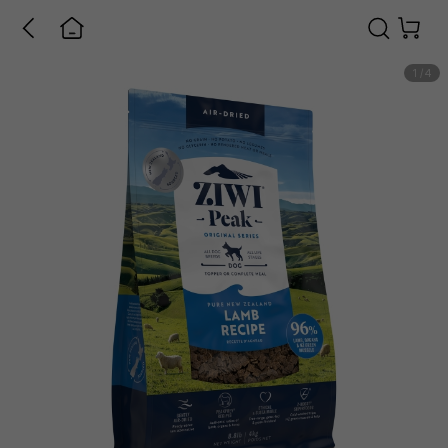
1
/
4