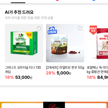
Ai가 추천 드려요
우리 아이를 위한 맞춤 취향 저격 상품
그리니즈 오리지널 티니 130
[2개세트] 리얼트릿 한우 50g
로얄캐닌 독 미디
개입
kg 중형견 면역
28%
5,000
원
18%
53,000
18%
84,9
원