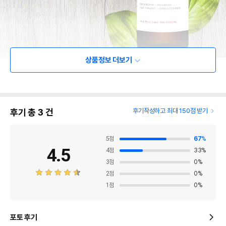
상품정보 더보기
후기 총
3
건
후기작성하고 최대 150점 받기
5
점
67
%
4.5
4
점
33
%
3
점
0
%
2
점
0
%
1
점
0
%
포토 후기