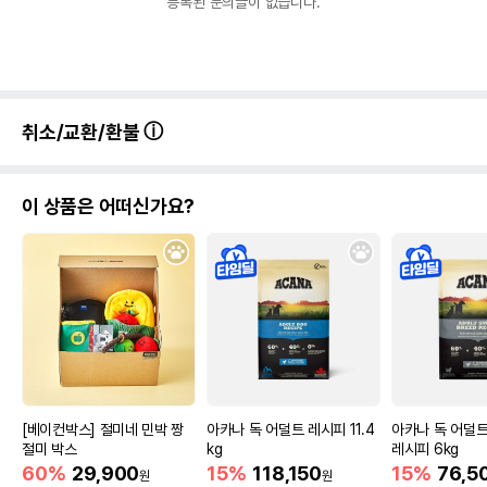
등록된 문의글이 없습니다.
취소/교환/환불
이 상품은 어떠신가요?
[베이컨박스] 절미네 민박 짱
아카나 독 어덜트 레시피 11.4
아카나 독 어덜
절미 박스
kg
레시피 6kg
60%
29,900
15%
118,150
15%
76,5
원
원