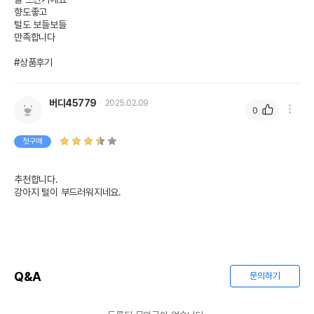
향도좋고

털도 보들보들

만족합니다

#상품후기
버디45779
2025.02.09
0
첫구매
추천합니다.

강아지 털이 부드러워지네요.
Q&A
문의하기