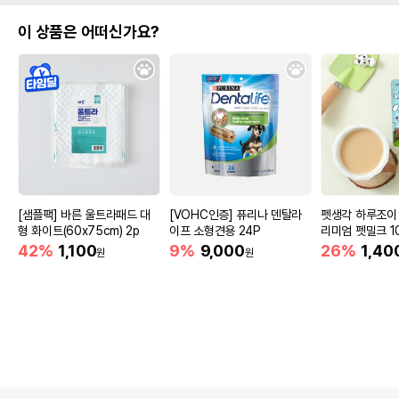
이 상품은 어떠신가요?
[샘플팩] 바른 울트라패드 대
[VOHC인증] 퓨리나 덴탈라
펫생각 하루조이
형 화이트(60x75cm) 2p
이프 소형견용 24P
리미엄 펫밀크 10
42%
1,100
9%
9,000
26%
1,40
원
원