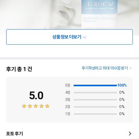
상품정보 더보기
후기 총
1
건
후기작성하고 최대 150점 받기
5
점
100
%
5.0
4
점
0
%
3
점
0
%
2
점
0
%
1
점
0
%
포토 후기