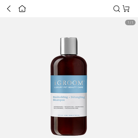
1
/
1