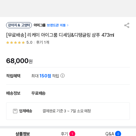
강아지 & 고양이
아이그룸
브랜드관 이동
[무료배송] 리케이 아이그룸 디셰딩&디탱글링 샴푸 473ml
5.0
후기 1개
68,000
원
적립혜택
최대
150점
적립
배송정보
무료배송
업체배송
결제완료 기준 3 ~ 7일 소요 예정
상품정보
후기
Q&A
1
0