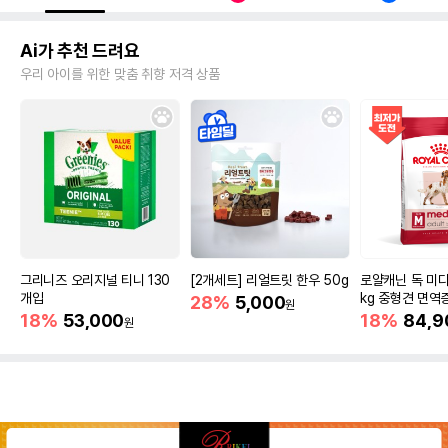
Ai가 추천 드려요
우리 아이를 위한 맞춤 취향 저격 상품
그리니즈 오리지널 티니 130
[2개세트] 리얼트릿 한우 50g
로얄캐닌 독 미디
개입
kg 중형견 면역
28%
5,000
원
18%
53,000
18%
84,9
원