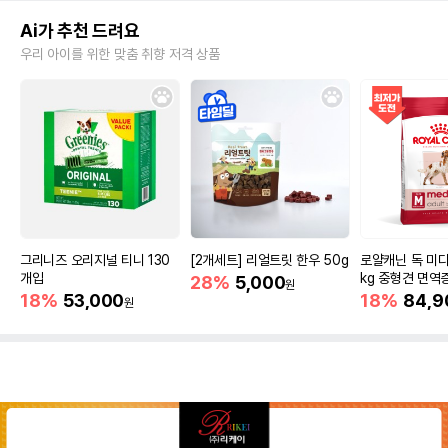
Ai가 추천 드려요
우리 아이를 위한 맞춤 취향 저격 상품
그리니즈 오리지널 티니 130
[2개세트] 리얼트릿 한우 50g
로얄캐닌 독 미디
개입
kg 중형견 면역
28%
5,000
원
18%
53,000
18%
84,9
원