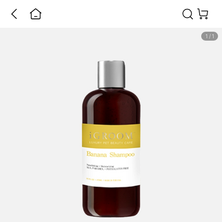
1
/
1