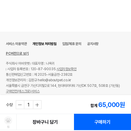
서비스 이용약관
개인정보 처리방침
입점/제휴 문의
공지사항
PC버전으로 보기
주식회사 어바웃펫
대표자명 : 나옥귀
사업자 등록번호 : 120-87-90035
사업자정보확인
통신판매업신고번호 : 제 2025-서울금천-2382호
개인정보관리자 : 김원규 hello@aboutpet.co.kr
서울특별시 금천구 가산디지털2로 144, 현대테라타워 가산DK 507호, 508호 (가산동)
구매안전(에스크로)서비스
© copyright (c) www.aboutpet.co.kr all rights reserved.
65,000
원
수량
합계
장바구니 담기
구매하기
찜