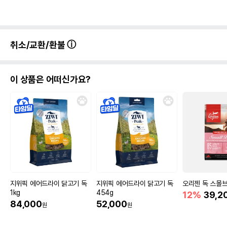
취소/교환/환불
이 상품은 어떠신가요?
지위픽 에어드라이 닭고기 독
지위픽 에어드라이 닭고기 독
오리젠 독 스몰브리
1kg
454g
12%
39,2
84,000
52,000
원
원