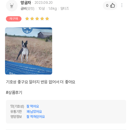
앙굼자
2023.09.20
0
금비
(암컷)
10살
1.6kg
말티즈
재구매
기호성 좋구요 알러지 반응 없어서 더 좋아요

#상품후기
맛(기호성)
잘 먹어요
유통기한
꽤 남았어요
영양정보
잘 적혀있어요