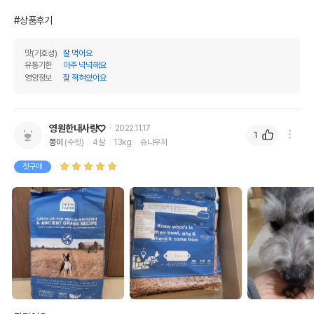
#상품후기
맛(기호성)
잘 먹어요
유통기한
아주 넉넉해요
영양정보
잘 적혀있어요
영원한내사랑♡
2022.11.17
1
쫑이
(수컷)
4살
13kg
슈나우저
첫구매