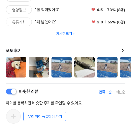
"잘 적혀있어요"
4.5
73% (8명)
영양정보
"꽤 남았어요"
3.9
55% (6명)
유통기한
자세히보기
포토 후기
비슷한 리뷰
만족도순
최신순
아이를 등록하면 비슷한 후기를 확인할 수 있어요.
우리 아이 등록하러 가기