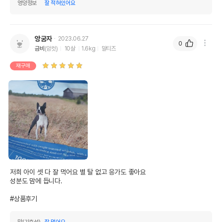
영양정보
잘 적혀있어요
앙굼자
2023.06.27
0
금비
(암컷)
10살
1.6kg
말티즈
재구매
저희 아이 셋 다 잘 먹어요 별 탈 없고 응가도 좋아요

성분도 맘에 듭니다.

#상품후기