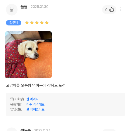
눌눌
2025.01.30
0
첫구매
고양이들 오픈팜 먹이는데 강쥐도 도전
맛(기호성)
잘 먹어요
유통기한
아주 넉넉해요
영양정보
잘 적혀있어요
썬도롱
2023.11.27