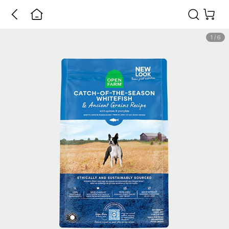
1
/
6