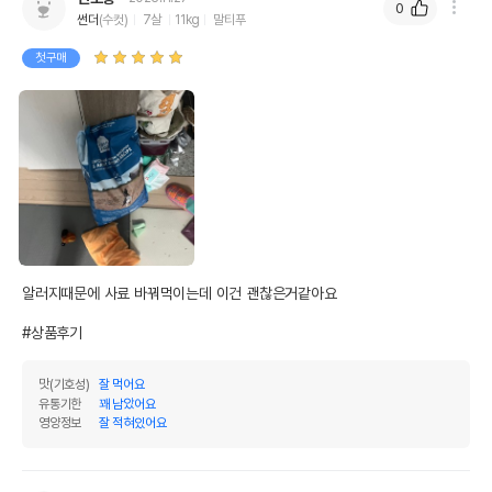
0
썬더
(수컷)
7살
11kg
말티푸
첫구매
알러지때문에 사료 바꿔먹이는데 이건 괜찮은거같아요

#상품후기
맛(기호성)
잘 먹어요
유통기한
꽤 남았어요
영양정보
잘 적혀있어요