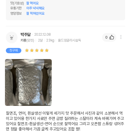
맛(기호성)
잘 먹어요
유통기한
아주 넉넉해요
영양정보
잘 적혀있어요
박주닮
2022.12.08
0
카롱
(암컷)
2살
23kg
올드잉글리시쉽독
첫구매
칠면조, 연어, 흰살생선 이렇게 세가지 맛 주문해서 사진과 같이 소분해서 먹
이고 있어용 한가지 사료만 주면 금방 질려하는 스탈이라 계속 바꿔가며 주고 
있어요 칠면조-흰살생선-연어 순으로 잘먹어요 그리고 오픈팜 스튜랑 섞어주
면 정말 좋아해서 가끔 글케 주고있어요 조합 짱!
