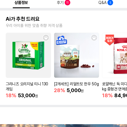
상품정보
후기
Q&A
11
5
Ai가 추천 드려요
우리 아이를 위한 맞춤 취향 저격 상품
그리니즈 오리지널 티니 130
[2개세트] 리얼트릿 한우 50g
로얄캐닌 독 미디
개입
kg 중형견 면역
28%
5,000
원
18%
53,000
18%
84,9
원