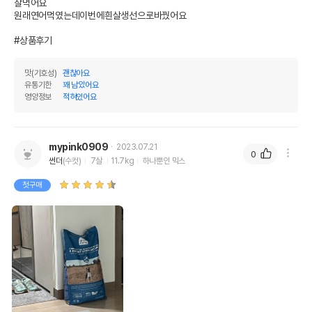
잘먹어요

원래연어먹였는데이번에흰살생선으로바꿨어요

#상품후기
맛(기호성)
괜찮아요
유통기한
꽤 남았어요
영양정보
적혀있어요
mypink0909
2023.07.21
0
썬더
(수컷)
7살
11.7kg
하나뿐인 믹스
첫구매