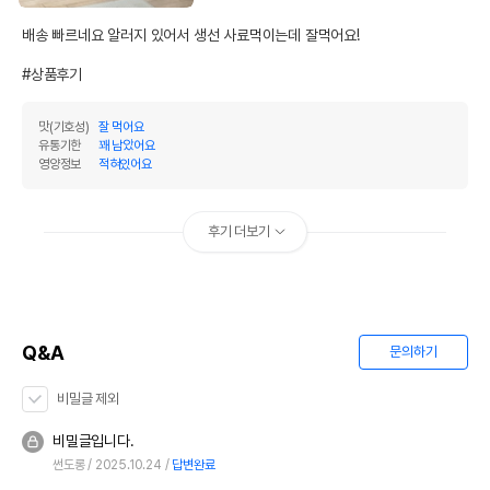
배송 빠르네요 알러지 있어서 생선 사료먹이는데 잘먹어요!

#상품후기
맛(기호성)
잘 먹어요
유통기한
꽤 남았어요
영양정보
적혀있어요
후기 더보기
Q&A
문의하기
비밀글 제외
비밀글입니다.
썬도롱
2025.10.24
답변완료