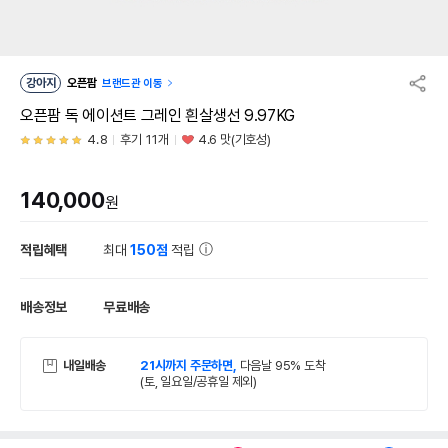
강아지
오픈팜
브랜드관 이동
오픈팜 독 에이션트 그레인 흰살생선 9.97KG
4.8
후기 11개
4.6 맛(기호성)
140,000
원
적립혜택
최대
150점
적립
배송정보
무료배송
내일배송
21시까지 주문하면,
다음날 95% 도착
(토, 일요일/공휴일 제외)