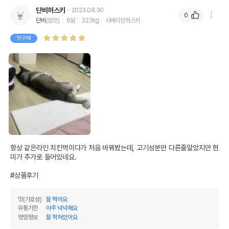
단비허스키
2023.08.30
0
단비
(암컷)
6살
32.1kg
시베리안허스키
첫구매
항상 같은라인 치킨먹이다가 처음 바꿔봤는데, 고기성분만 다른줄알았지만 현
미가 추가로 들어있네요. 

#상품후기
맛(기호성)
잘 먹어요
유통기한
아주 넉넉해요
영양정보
잘 적혀있어요