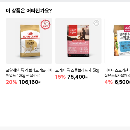
이 상품은 어떠신가요?
로얄캐닌 독 라브라도리트리버
오리젠 독 스몰브리드 4.5kg
디어니스트키친 
어덜트 12kg 관절건강
칠면조&가을채소 
15%
75,400
원
20%
106,160
4%
6,500
원