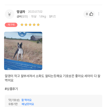
앙굼자
2023.07.02
0
금비
(암컷)
10살
1.6kg
말티즈
재구매
알갱이 작고 잘부셔져서 소화도 잘되는듯해요 기호성은 좋아요 세아이 다 잘
먹어요

#상품후기
맛(기호성)
잘 먹어요
유통기한
꽤 남았어요