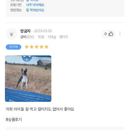
맛(기호성)
잘 먹어요
유통기한
아주 넉넉해요
영양정보
잘 적혀있어요
앙굼자
2023.05.02
0
금비
(암컷)
10살
1.6kg
말티즈
첫구매
저희 아이들 잘 먹고 알러지도 없어서 좋아요

#상품후기