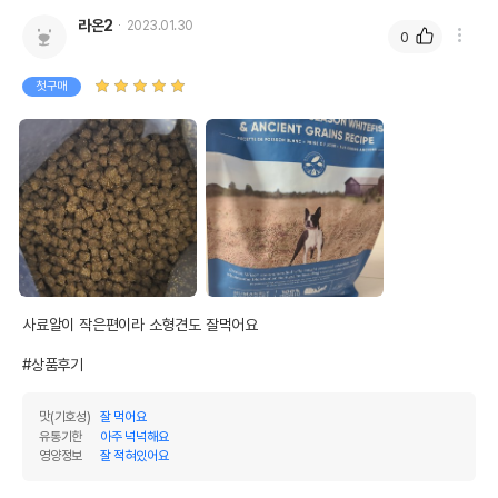
라온2
2023.01.30
0
첫구매
사료알이 작은편이라 소형견도 잘먹어요

#상품후기
맛(기호성)
잘 먹어요
유통기한
아주 넉넉해요
영양정보
잘 적혀있어요