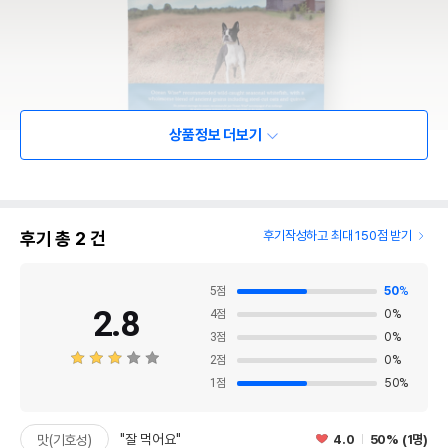
상품정보 더보기
후기 총
2
건
후기작성하고 최대 150점 받기
5
점
50
%
2.8
4
점
0
%
3
점
0
%
2
점
0
%
1
점
50
%
"잘 먹어요"
4.0
50% (1명)
맛(기호성)