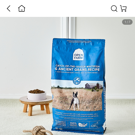
1
/
7