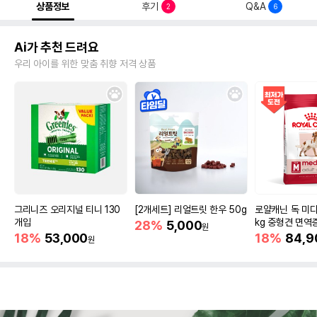
상품정보
후기
Q&A
2
6
Ai가 추천 드려요
우리 아이를 위한 맞춤 취향 저격 상품
그리니즈 오리지널 티니 130
[2개세트] 리얼트릿 한우 50g
로얄캐닌 독 미디
개입
kg 중형견 면역
28%
5,000
원
18%
53,000
18%
84,9
원