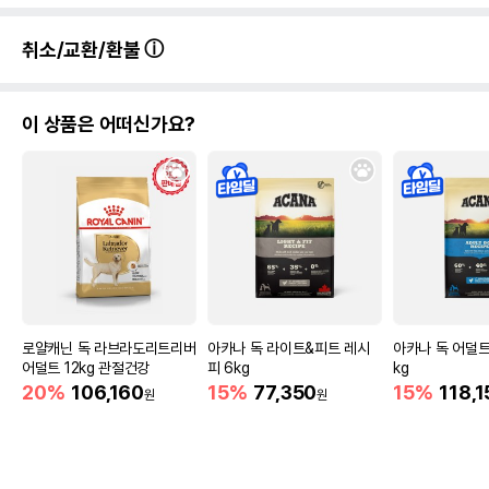
취소/교환/환불
이 상품은 어떠신가요?
로얄캐닌 독 라브라도리트리버
아카나 독 라이트&피트 레시
아카나 독 어덜트 
어덜트 12kg 관절건강
피 6kg
kg
20%
106,160
15%
77,350
15%
118,1
원
원