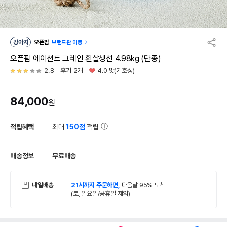
강아지
오픈팜
브랜드관 이동
오픈팜 에이션트 그레인 흰살생선 4.98kg (단종)
2.8
후기 2개
4.0 맛(기호성)
84,000
원
적립혜택
최대
150점
적립
배송정보
무료배송
내일배송
21시까지 주문하면,
다음날 95% 도착
(토, 일요일/공휴일 제외)