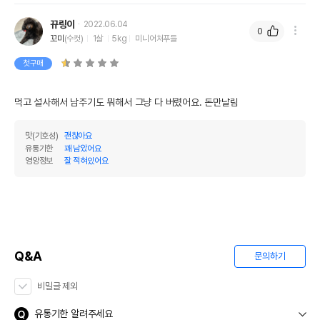
뀨링이
2022.06.04
0
꼬미
(수컷)
1살
5kg
미니어처푸들
첫구매
먹고 설사해서 남주기도 뭐해서 그냥 다 버렸어요. 돈만날림
맛(기호성)
괜찮아요
유통기한
꽤 남았어요
영양정보
잘 적혀있어요
Q&A
문의하기
비밀글 제외
유통기한 알려주세요