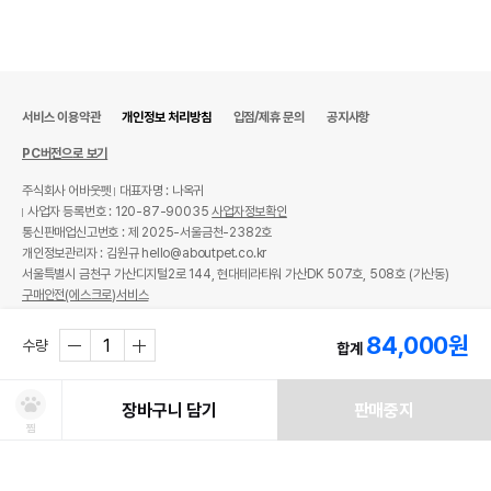
서비스 이용약관
개인정보 처리방침
입점/제휴 문의
공지사항
PC버전으로 보기
주식회사 어바웃펫
대표자명 : 나옥귀
사업자 등록번호 : 120-87-90035
사업자정보확인
통신판매업신고번호 : 제 2025-서울금천-2382호
개인정보관리자 : 김원규 hello@aboutpet.co.kr
서울특별시 금천구 가산디지털2로 144, 현대테라타워 가산DK 507호, 508호 (가산동)
구매안전(에스크로)서비스
© copyright (c) www.aboutpet.co.kr all rights reserved.
84,000
원
수량
합계
장바구니 담기
판매중지
찜
처방사료 주문 시 확인해주세요!
쿠폰보기
적립혜택
취소/ 교환/ 환불
유통기한 임박 상품
최저가 도전 상품
AI검색
AI검색