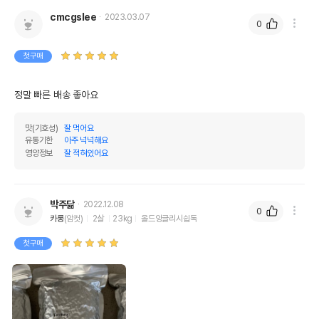
cmcgslee
2023.03.07
0
첫구매
정말 빠른 배송 좋아요 
맛(기호성)
잘 먹어요
유통기한
아주 넉넉해요
영양정보
잘 적혀있어요
박주닮
2022.12.08
0
카롱
(암컷)
2살
23kg
올드잉글리시쉽독
첫구매