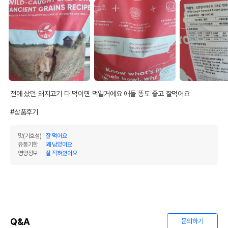
전에 샀던 돼지고기 다 먹이면 먹일거에요 애들 똥도 좋고 잘먹어요

#상품후기
맛(기호성)
잘 먹어요
유통기한
꽤 남았어요
영양정보
잘 적혀있어요
Q&A
문의하기