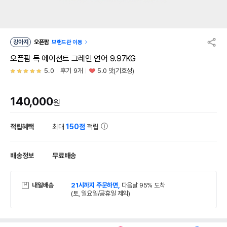
강아지
오픈팜
브랜드관 이동
오픈팜 독 에이션트 그레인 연어 9.97KG
5.0
후기 9개
5.0 맛(기호성)
140,000
원
적립혜택
최대
150점
적립
배송정보
무료배송
내일배송
21시까지 주문하면,
다음날 95% 도착
(토, 일요일/공휴일 제외)