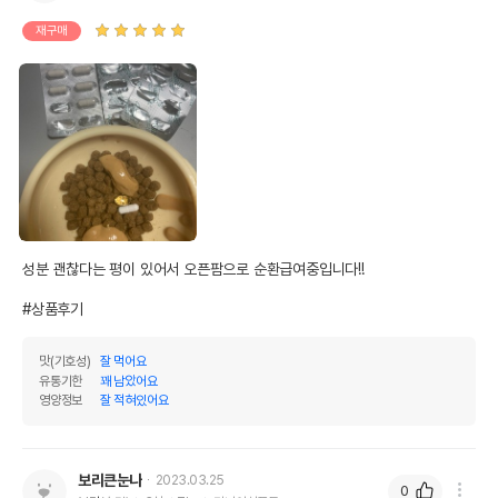
재구매
성분 괜찮다는 평이 있어서 오픈팜으로 순환급여중입니다!!

#상품후기
맛(기호성)
잘 먹어요
유통기한
꽤 남았어요
영양정보
잘 적혀있어요
보리큰눈나
2023.03.25
0