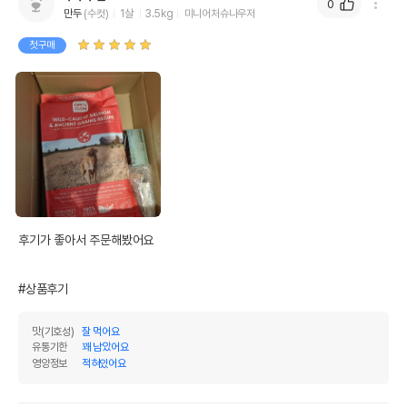
0
만두
(수컷)
1살
3.5kg
미니어처슈나우저
첫구매
후기가 좋아서 주문해봤어요

#상품후기
맛(기호성)
잘 먹어요
유통기한
꽤 남았어요
영양정보
적혀있어요