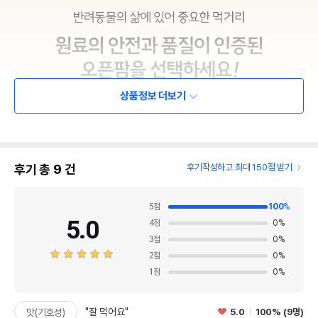
상품정보 더보기
후기 총
9
건
후기작성하고 최대 150점 받기
5
점
100
%
5.0
4
점
0
%
3
점
0
%
2
점
0
%
1
점
0
%
"잘 먹어요"
5.0
100% (9명)
맛(기호성)