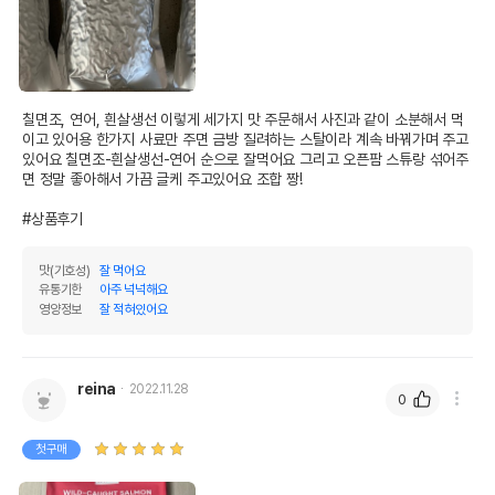
칠면조, 연어, 흰살생선 이렇게 세가지 맛 주문해서 사진과 같이 소분해서 먹
이고 있어용 한가지 사료만 주면 금방 질려하는 스탈이라 계속 바꿔가며 주고 
있어요 칠면조-흰살생선-연어 순으로 잘먹어요 그리고 오픈팜 스튜랑 섞어주
면 정말 좋아해서 가끔 글케 주고있어요 조합 짱!

#상품후기
맛(기호성)
잘 먹어요
유통기한
아주 넉넉해요
영양정보
잘 적혀있어요
reina
2022.11.28
0
첫구매