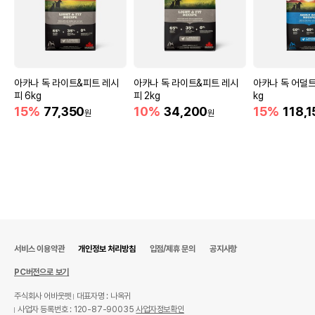
아카나 독 라이트&피트 레시
아카나 독 라이트&피트 레시
아카나 독 어덜트 
피 6kg
피 2kg
kg
15%
77,350
10%
34,200
15%
118,1
원
원
서비스 이용약관
개인정보 처리방침
입점/제휴 문의
공지사항
PC버전으로 보기
주식회사 어바웃펫
대표자명 : 나옥귀
사업자 등록번호 : 120-87-90035
사업자정보확인