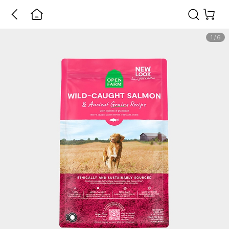
1
/
6