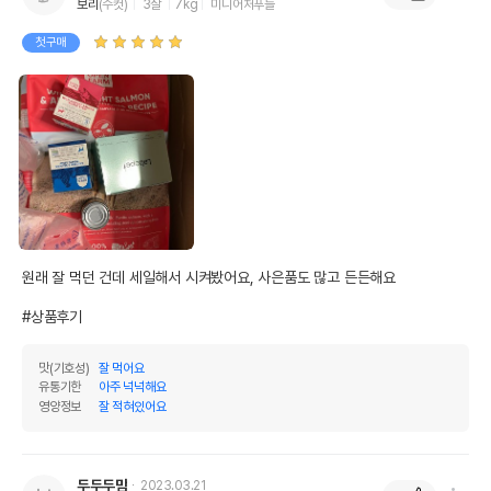
보리
(수컷)
3살
7kg
미니어처푸들
첫구매
원래 잘 먹던 건데 세일해서 시켜봤어요, 사은품도 많고 든든해요

#상품후기
맛(기호성)
잘 먹어요
유통기한
아주 넉넉해요
영양정보
잘 적혀있어요
두두두맘
2023.03.21