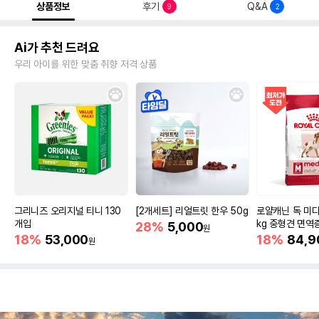
상품정보
후기
Q&A
9
2
Ai가 추천 드려요
우리 아이를 위한 맞춤 취향 저격 상품
그리니즈 오리지널 티니 130
[2개세트] 리얼트릿 한우 50g
로얄캐닌 독 미디
개입
kg 중형견 면역
28%
5,000
원
18%
53,000
18%
84,9
원