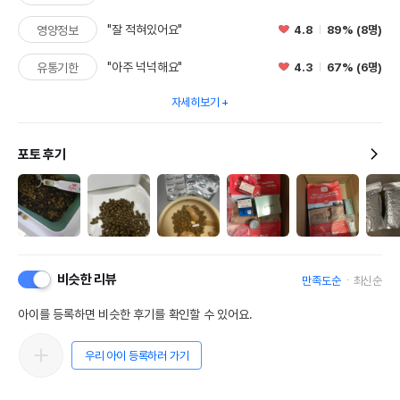
"잘 적혀있어요"
4.8
89% (8명)
영양정보
"아주 넉넉해요"
4.3
67% (6명)
유통기한
자세히보기
포토 후기
비슷한 리뷰
만족도순
최신순
아이를 등록하면 비슷한 후기를 확인할 수 있어요.
우리 아이 등록하러 가기