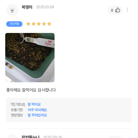
복뎅이
2025.10.09
0
첫구매
좋아해요 잘먹어요 감사합니다 
맛(기호성)
잘 먹어요
유통기한
아주 넉넉해요
영양정보
잘 적혀있어요
왕밥풀누나
2025.09.20