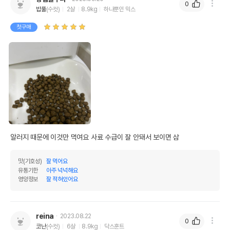
0
밥풀
(수컷)
2살
8.9kg
하나뿐인 믹스
첫구매
알러지 때문에 이것만 먹여요 사료 수급이 잘 안돼서 보이면 삼
맛(기호성)
잘 먹어요
유통기한
아주 넉넉해요
영양정보
잘 적혀있어요
reina
2023.08.22
0
코난
(수컷)
6살
8.9kg
닥스훈트