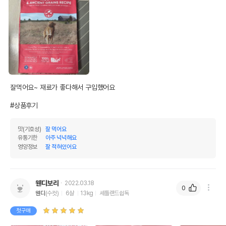
잘먹어요~ 재료가 좋다해서 구입했어요

#상품후기
맛(기호성)
잘 먹어요
유통기한
아주 넉넉해요
영양정보
잘 적혀있어요
웬디보리
2022.03.18
0
웬디
(수컷)
6살
13kg
셰틀랜드쉽독
첫구매