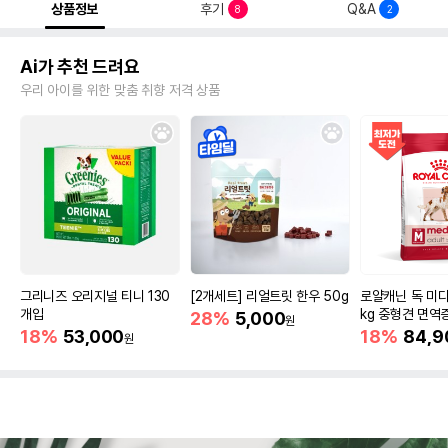
상품정보
후기
Q&A
8
2
Ai가 추천 드려요
우리 아이를 위한 맞춤 취향 저격 상품
그리니즈 오리지널 티니 130
[2개세트] 리얼트릿 한우 50g
로얄캐닌 독 미디
개입
kg 중형견 면역
28%
5,000
원
18%
53,000
18%
84,9
원