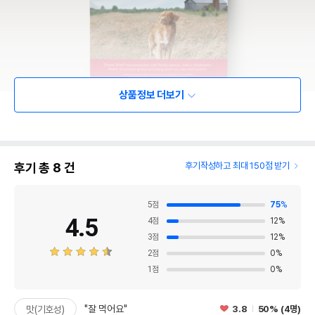
상품정보 더보기
후기 총
8
건
후기작성하고 최대 150점 받기
5
점
75
%
4.5
4
점
12
%
3
점
12
%
2
점
0
%
1
점
0
%
"잘 먹어요"
3.8
50% (4명)
맛(기호성)