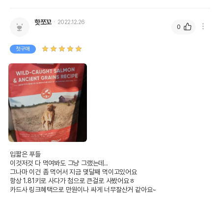
핫쪼꼬
2022.12.26
0
첫구매
입짧은 푸들

이것저것 다 먹여봐도 그냥 그랬는데..

그나마 이건 좀 먹어서 지금 몇달째 먹이고있어요

항상 1.81키로 사다가 첨으로 큰걸로 사봤어요ㅎ

카드사 링크혜택으로 만원이나 싸게 너무잘산거 같아요~
