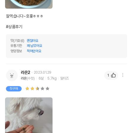
잘먹습니다~호홓ㅎㅎㅎ

#상품후기
맛(기호성)
괜찮아요
유통기한
꽤 남았어요
영양정보
적혀있어요
라온2
2023.01.29
1
라온
(수컷)
6살
5.7kg
말티즈
첫구매
상품 필수 정보
품명 및 모델명
오픈팜 에이션트 그레인 연어 4.99kg