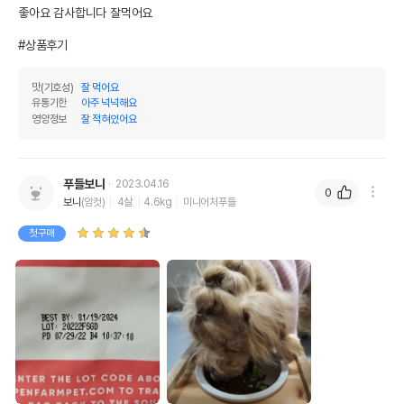
좋아요 감사합니다 잘먹어요 

#상품후기
맛(기호성)
잘 먹어요
유통기한
아주 넉넉해요
영양정보
잘 적혀있어요
푸들보니
2023.04.16
0
보니
(암컷)
4살
4.6kg
미니어처푸들
첫구매