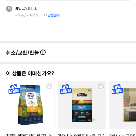
비밀글입니다.
다복츄
2022.03.13
답변완료
취소/교환/환불
이 상품은 어떠신가요?
지위픽 에어드라이 닭고기 독
아카나 독 어덜트 레시피 11.4
아카나 독 프리런 