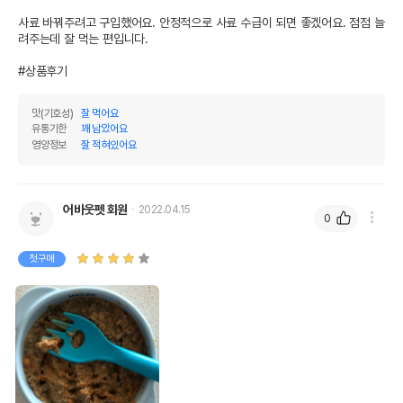
사료 바꿔주려고 구입했어요. 안정적으로 사료 수급이 되면 좋겠어요. 점점 늘
려주는데 잘 먹는 편입니다.

#상품후기
맛(기호성)
잘 먹어요
유통기한
꽤 남았어요
영양정보
잘 적혀있어요
어바웃펫 회원
2022.04.15
0
첫구매