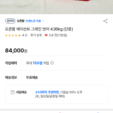
강아지
오픈팜
브랜드관 이동
오픈팜 에이션트 그레인 연어 4.99kg (단종)
4.5
후기 8개
3.8 맛(기호성)
84,000
원
적립혜택
최대
150점
적립
배송정보
무료배송
내일배송
21시까지 주문하면,
다음날 95% 도착
(토, 일요일/공휴일 제외)