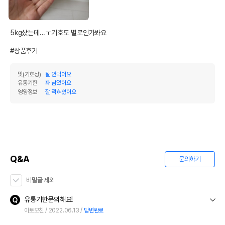
법에 의한 인증,허가 등을
상품상세설명 참조
받았음을 확인할수 있는
경우 그에 대한 사항
5kg샀는데...ㅜ기호도 별로인가봐요

제조국 또는 원산지
캐나다
#상품후기
제조자,수입품의 경우
Open Farm
수입자를 함께 표기
맛(기호성)
잘 안먹어요
유통기한
꽤 남았어요
AS책임자와 전화번호
영양정보
잘 적혀있어요
어바웃펫 // 1644-9601
또는 소비자상담 관련
전화번호
유통기한이 최소 2026.12.03이거나 그
이후인 상품이 출고됩니다.
유통기한
단, 상품명에 유통기한 명시된 경우, 해당
유통기한을 따릅니다.
Q&A
문의하기
비밀글 제외
유통기한문의해요!
아토모친
2022.06.13
답변완료