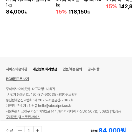
1kg
kg
15%
142,
84,000
15%
118,150
원
원
서비스 이용약관
개인정보 처리방침
입점/제휴 문의
공지사항
PC버전으로 보기
주식회사 어바웃펫
대표자명 : 나옥귀
사업자 등록번호 : 120-87-90035
사업자정보확인
통신판매업신고번호 : 제 2025-서울금천-2382호
개인정보관리자 : 김원규 hello@aboutpet.co.kr
서울특별시 금천구 가산디지털2로 144, 현대테라타워 가산DK 507호, 508호 (가산동)
구매안전(에스크로)서비스
© copyright (c) www.aboutpet.co.kr all rights reserved.
84,000
원
수량
합계