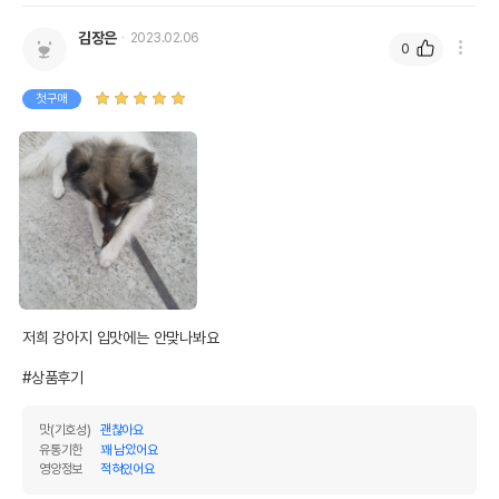
김장은
2023.02.06
0
첫구매
저희 강아지 입맛에는 안맞나봐요

#상품후기
맛(기호성)
괜찮아요
유통기한
꽤 남았어요
영양정보
적혀있어요