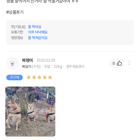
샘플 잘먹어서 산거라 잘 먹을거같아여 ㅎㅎ

#상품후기
맛(기호성)
잘 먹어요
유통기한
아주 넉넉해요
영양정보
잘 적혀있어요
복뎅이
2022.02.20
0
복실이
(수컷)
4살
22kg
경주개동경이
첫구매