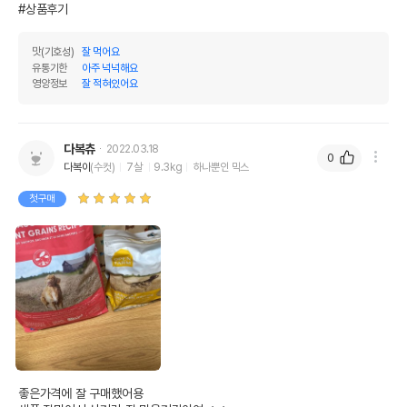
#상품후기
맛(기호성)
잘 먹어요
유통기한
아주 넉넉해요
영양정보
잘 적혀있어요
다복츄
2022.03.18
0
다복이
(수컷)
7살
9.3kg
하나뿐인 믹스
첫구매
좋은가격에 잘 구매했어용 
