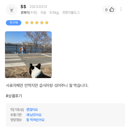
$$
2023.03.13
0
광복이
(수컷)
6살
9.5kg
프렌치불도그
첫구매
사료자체만 안먹지만 습식이랑 섞어주니 잘 먹습니다.

#상품후기
맛(기호성)
괜찮아요
유통기한
꽤 남았어요
영양정보
잘 적혀있어요