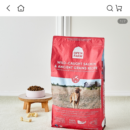
1
/
7