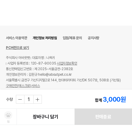
서비스 이용약관
개인정보 처리방침
입점/제휴 문의
공지사항
PC버전으로 보기
주식회사 어바웃펫
대표자명 : 나옥귀
사업자 등록번호 : 120-87-90035
사업자정보확인
통신판매업신고번호 : 제 2025-서울금천-2382호
개인정보관리자 : 김원규 hello@aboutpet.co.kr
서울특별시 금천구 가산디지털2로 144, 현대테라타워 가산DK 507호, 508호 (가산동)
구매안전(에스크로)서비스
© copyright (c) www.aboutpet.co.kr all rights reserved.
3,000
원
수량
합계
장바구니 담기
판매종료
찜