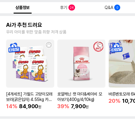
상품정보
후기
Q&A
24
0
Ai가 추천 드려요
우리 아이를 위한 맞춤 취향 저격 상품
[4개세트] 가필드 고양이모래
로얄캐닌 캣 마더&베이비 모
바른벤토모래 6
보라(굵은입자) 4.55kg 카사
아보기(400g/4/10kg)
20%
10,7
바모래
14%
84,900
39%
7,900
원
원