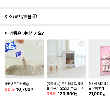
취소/교환/환불
이 상품은 어떠신가요?
바른벤토모래 6kg
[무료배송] 두잇 라운드 테이
허레이 멜팅페이퍼
블 하우스 숨숨집 (쿠션/스크래
필 모아보기
20%
10,700
원
쳐)
38%
133,900
21,000
원
원