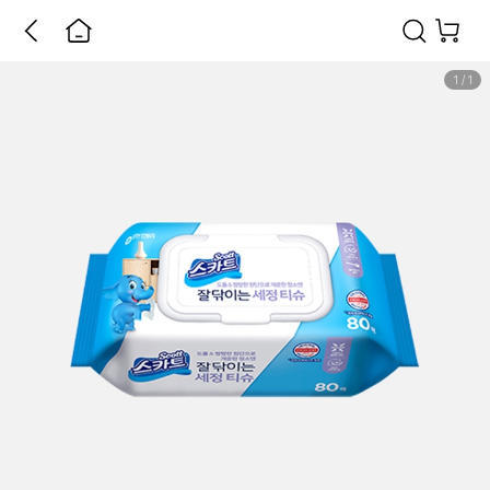
1
/
1