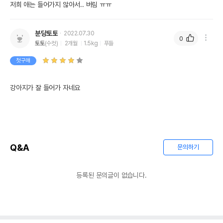
저희 애는 들어가지 않아서.. 버림 ㅠㅠ
분당토토
2022.07.30
0
토토
(수컷)
2개월
1.5kg
푸들
첫구매
강아지가 잘 들어가 자네요
Q&A
문의하기
등록된 문의글이 없습니다.