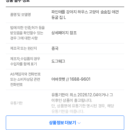
상품 필수 정보
파인애플 강아지 하우스 고양이 숨숨집 애견
품명 및 모델명
동굴 집 L
법에 의한 인증,허가 등을
상세페이지 참조
받았음을 확인할수 있는
경우 그에 대한 사항
제조국 또는 원산지
중국
제조자,수입품의 경우
도그웨그
수입자를 함께 표기
AS책임자와 전화번호
어바웃펫 // 1688-9601
또는 소비자상담 관련
전화번호
유통기한이 최소 2026.12.04이거나 그
이후인 상품이 출고됩니다.
유통기한
단, 상품명에 유통기한 명시된 경우, 해당
유통기한을 따릅니다.
상품정보 더보기