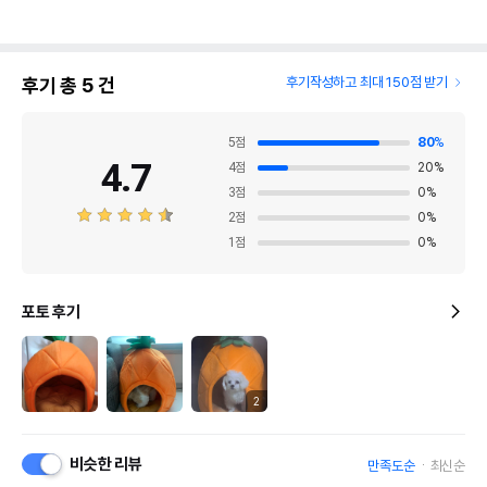
후기 총
5
건
후기작성하고 최대 150점 받기
5
점
80
%
4.7
4
점
20
%
3
점
0
%
2
점
0
%
1
점
0
%
포토 후기
2
비슷한 리뷰
만족도순
최신순