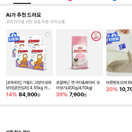
Ai가 추천 드려요
우리 아이를 위한 맞춤 취향 저격 상품
[4개세트] 가필드 고양이모래
로얄캐닌 캣 마더&베이비 모
바른벤토모래 6
보라(굵은입자) 4.55kg 카사
아보기(400g/4/10kg)
20%
10,7
바모래
14%
84,900
39%
7,900
원
원