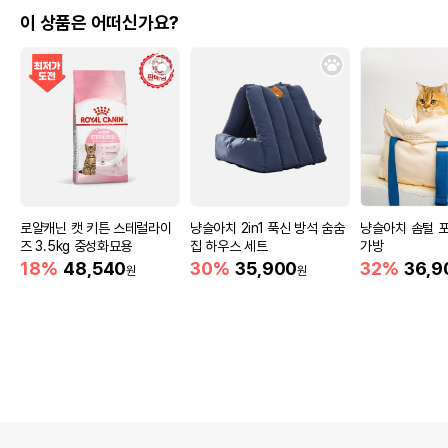
이 상품은 어떠신가요?
로얄캐닌 캣 키튼 스테럴라이
냥슬아치 2in1 푹신 방석 숨숨
냥슬아치 솜털 
즈 3.5kg 중성화묘용
집 하우스 세트
가방
18%
48,540
30%
35,900
32%
36,9
원
원