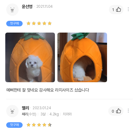
윤선영
2021.11.04
1
첫구매
예삐한테 잘 맞네요 감사해요 라지사이즈 샀습니다 
쨀리
2023.01.24
0
째리
(수컷)
3살
4.2kg
치와와
첫구매