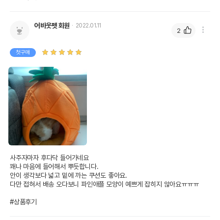
어바웃펫 회원
2022.01.11
2
첫구매
사주자마자 후다닥 들어가네요

꽤나 마음에 들어해서 뿌듯합니다. 

안이 생각보다 넓고 밑에 까는 쿠션도 좋아요. 

다만 접혀서 배송 오다보니 파인애플 모양이 예쁘게 잡히지 않아요ㅠㅠㅠ

#상품후기