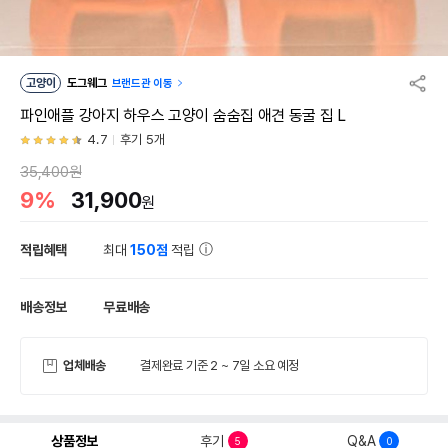
고양이
도그웨그
브랜드관 이동
파인애플 강아지 하우스 고양이 숨숨집 애견 동굴 집 L
4.7
후기 5개
35,400원
9%
31,900
원
적립혜택
최대
150점
적립
배송정보
무료배송
업체배송
결제완료 기준 2 ~ 7일 소요 예정
상품정보
후기
Q&A
5
0