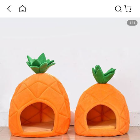
1
/
1