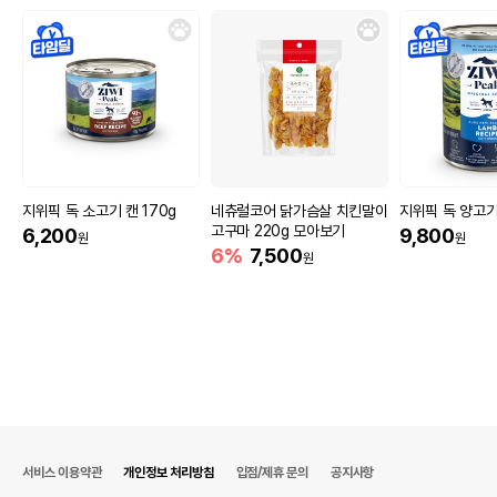
지위픽 독 소고기 캔 170g
네츄럴코어 닭가슴살 치킨말이
지위픽 독 양고기
고구마 220g 모아보기
6,200
9,800
원
원
6%
7,500
원
서비스 이용약관
개인정보 처리방침
입점/제휴 문의
공지사항