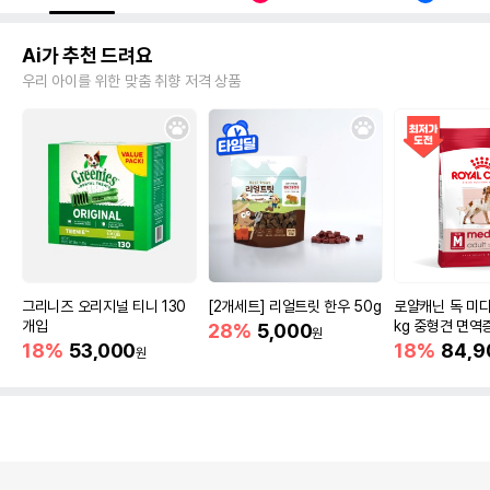
Ai가 추천 드려요
우리 아이를 위한 맞춤 취향 저격 상품
그리니즈 오리지널 티니 130
[2개세트] 리얼트릿 한우 50g
로얄캐닌 독 미디
개입
kg 중형견 면역
28%
5,000
원
18%
53,000
18%
84,9
원