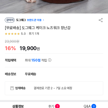
강아지
도그웨그
브랜드관 이동
[무료배송] 도그웨그 케이크 노즈워크 장난감
5.0
후기 1개
23,900원
16%
19,900
원
적립혜택
최대
150점
적립
배송정보
무료배송
업체배송
결제완료 기준 2 ~ 7일 소요 예정
상품정보
후기
Q&A
1
0