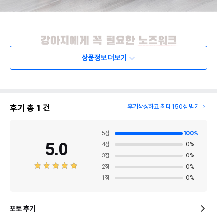
상품정보 더보기
후기 총
1
건
후기작성하고 최대 150점 받기
5
점
100
%
5.0
4
점
0
%
3
점
0
%
2
점
0
%
1
점
0
%
포토 후기