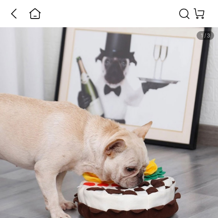
1
/
3