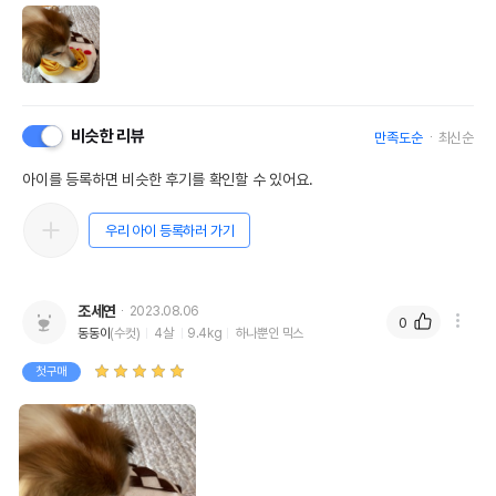
비슷한 리뷰
만족도순
최신순
아이를 등록하면 비슷한 후기를 확인할 수 있어요.
우리 아이 등록하러 가기
조세연
2023.08.06
0
동동이
(수컷)
4살
9.4kg
하나뿐인 믹스
첫구매