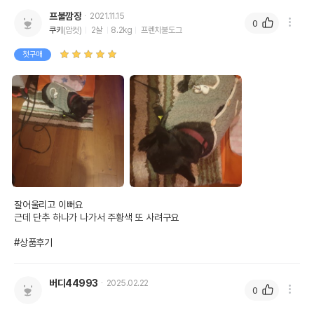
프불깜장
2021.11.15
0
쿠키
(암컷)
2살
8.2kg
프렌치불도그
첫구매
잘어울리고 이뻐요

근데 단추 하나가 나가서 주황색 또 사려구요

#상품후기
버디44993
2025.02.22
0