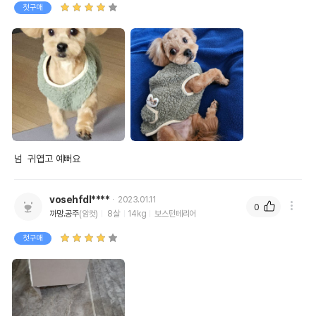
첫구매
넘  귀엽고 예뻐요 
vosehfdl****
2023.01.11
0
까망.공주
(암컷)
8살
14kg
보스턴테리어
첫구매