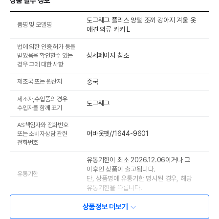
상품 필수 정보
도그웨그 플리스 양털 조끼 강아지 겨울 옷
품명 및 모델명
애견 의류 카키 L
법에 의한 인증,허가 등을
상세페이지 참조
받았음을 확인할수 있는
경우 그에 대한 사항
제조국 또는 원산지
중국
제조자,수입품의 경우
도그웨그
수입자를 함께 표기
AS책임자와 전화번호
어바웃펫//1644-9601
또는 소비자상담 관련
전화번호
유통기한이 최소 2026.12.06이거나 그
이후인 상품이 출고됩니다.
유통기한
단, 상품명에 유통기한 명시된 경우, 해당
유통기한을 따릅니다.
상품정보 더보기