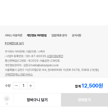
서비스 이용약관
개인정보 처리방침
입점/제휴 문의
공지사항
PC버전으로 보기
주식회사 어바웃펫
대표자명 : 나옥귀
사업자 등록번호 : 120-87-90035
사업자정보확인
통신판매업신고번호 : 제 2025-서울금천-2382호
개인정보관리자 : 김원규 hello@aboutpet.co.kr
서울특별시 금천구 가산디지털2로 144, 현대테라타워 가산DK 507호, 508호 (가산동)
구매안전(에스크로)서비스
© copyright (c) www.aboutpet.co.kr all rights reserved.
12,500
원
수량
합계
장바구니 담기
판매중지
찜