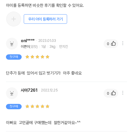
아이를 등록하면 비슷한 후기를 확인할 수 있어요.
우리 아이 등록하러 가기
onl****
2023.01.03
0
이쁜이
(암컷)
1살
3kg
먼치킨
첫구매
단추가 등에  있어서 입고 벗기기가  아주 좋네요
시아7261
2022.12.25
0
첫구매
이뻐요  고민끝에 구매했는데  잘한거같아요~^^