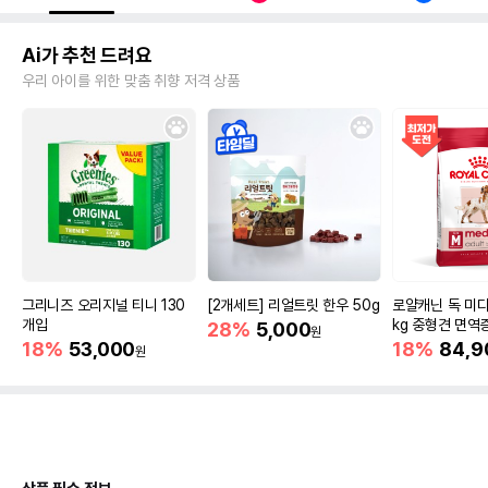
Ai가 추천 드려요
우리 아이를 위한 맞춤 취향 저격 상품
그리니즈 오리지널 티니 130
[2개세트] 리얼트릿 한우 50g
로얄캐닌 독 미디
개입
kg 중형견 면역
28%
5,000
원
18%
53,000
18%
84,9
원