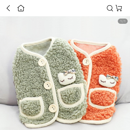
1
/
1