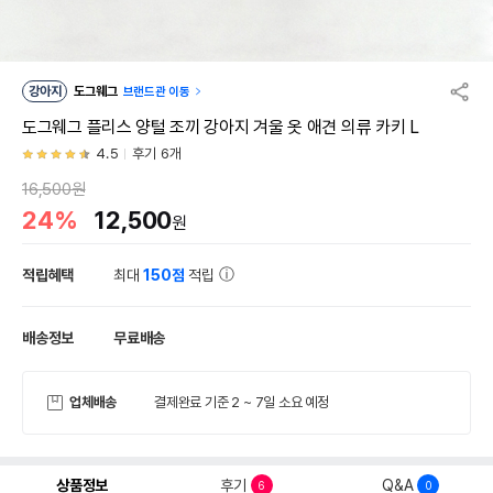
강아지
도그웨그
브랜드관 이동
도그웨그 플리스 양털 조끼 강아지 겨울 옷 애견 의류 카키 L
4.5
후기 6개
16,500원
24%
12,500
원
적립혜택
최대
150점
적립
배송정보
무료배송
업체배송
결제완료 기준 2 ~ 7일 소요 예정
상품정보
후기
Q&A
6
0