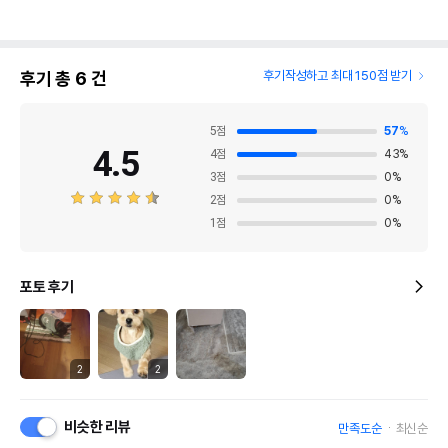
후기 총
6
건
후기작성하고 최대 150점 받기
5
점
57
%
4.5
4
점
43
%
3
점
0
%
2
점
0
%
1
점
0
%
포토 후기
2
2
비슷한 리뷰
만족도순
최신순