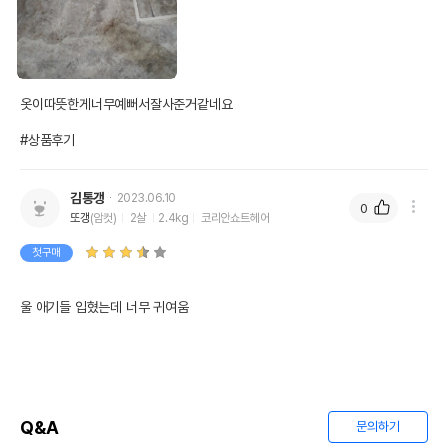
옷이따뜻한게너무예뻐서잘사준거같네요

#상품후기
김통갱
2023.06.10
0
또갱
(암컷)
2살
2.4kg
코리안쇼트헤어
첫구매
울 애기들 입혔는데 너무 귀여움
Q&A
문의하기