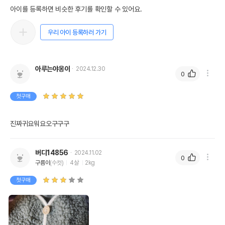
아이를 등록하면 비슷한 후기를 확인할 수 있어요.
우리 아이 등록하러 가기
아루는야옹이
2024.12.30
0
첫구매
진짜귀요워요오구구구
버디14856
2024.11.02
0
구름이
(수컷)
4살
2kg
첫구매