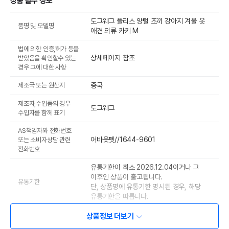
상품 필수 정보
도그웨그 플리스 양털 조끼 강아지 겨울 옷
품명 및 모델명
애견 의류 카키 M
법에 의한 인증,허가 등을
상세페이지 참조
받았음을 확인할수 있는
경우 그에 대한 사항
제조국 또는 원산지
중국
제조자,수입품의 경우
도그웨그
수입자를 함께 표기
AS책임자와 전화번호
어바웃펫//1644-9601
또는 소비자상담 관련
전화번호
유통기한이 최소 2026.12.04이거나 그
이후인 상품이 출고됩니다.
유통기한
단, 상품명에 유통기한 명시된 경우, 해당
유통기한을 따릅니다.
상품정보 더보기