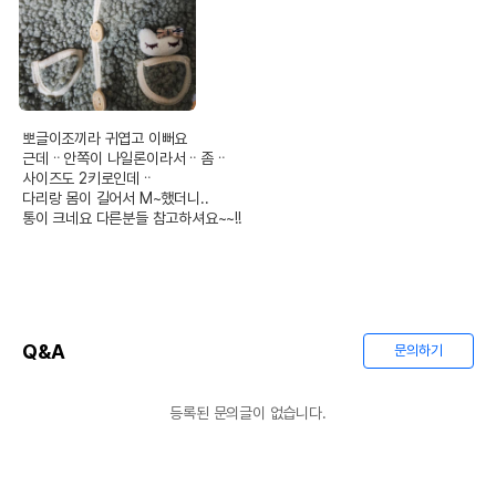
뽀글이조끼라 귀엽고 이뻐요

근데ᆢ안쪽이 나일론이라서ᆢ좀ᆢ

사이즈도 2키로인데ᆢ

다리랑 몸이 길어서 M~했더니..

통이 크네요 다른분들 참고하셔요~~!!
Q&A
문의하기
등록된 문의글이 없습니다.