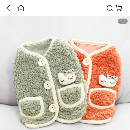
1
/
1