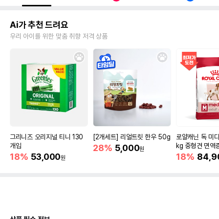
Ai가 추천 드려요
우리 아이를 위한 맞춤 취향 저격 상품
그리니즈 오리지널 티니 130
[2개세트] 리얼트릿 한우 50g
로얄캐닌 독 미디
개입
kg 중형견 면역
28%
5,000
원
18%
53,000
18%
84,9
원