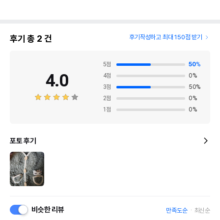
후기 총
2
건
후기작성하고 최대 150점 받기
5
점
50
%
4.0
4
점
0
%
3
점
50
%
2
점
0
%
1
점
0
%
포토 후기
비슷한 리뷰
만족도순
최신순