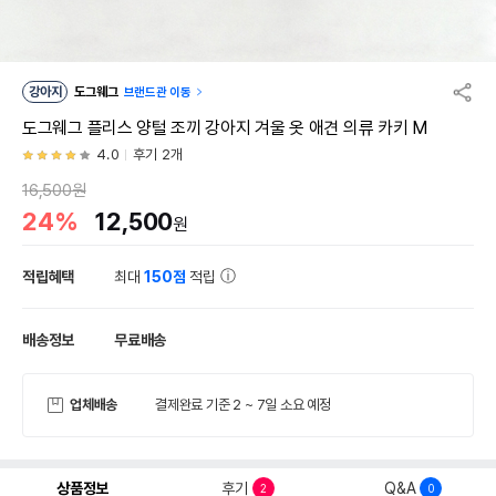
강아지
도그웨그
브랜드관 이동
도그웨그 플리스 양털 조끼 강아지 겨울 옷 애견 의류 카키 M
4.0
후기 2개
16,500원
24%
12,500
원
적립혜택
최대
150점
적립
배송정보
무료배송
업체배송
결제완료 기준 2 ~ 7일 소요 예정
상품정보
후기
Q&A
2
0