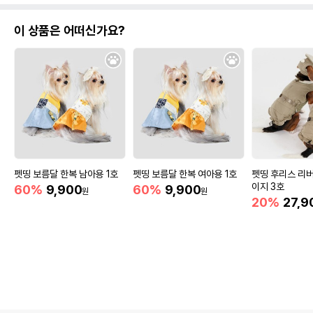
이 상품은 어떠신가요?
펫띵 보름달 한복 남아용 1호
펫띵 보름달 한복 여아용 1호
펫띵 후리스 리버
이지 3호
60%
9,900
60%
9,900
원
원
20%
27,9