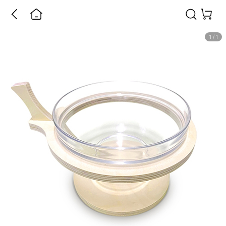
1
/
1