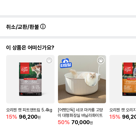
취소/교환/환불
이 상품은 어떠신가요?
오리젠 캣 피트앤트림 5.4kg
[어펫단독] 네코 마카롱 고양
오리젠 캣 오리지널
이 대형화장실 바닐라화이트
15%
96,200
15%
96,2
원
50%
70,000
원