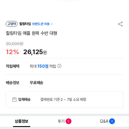
고양이
힐링타임
브랜드관 이동
힐링타임 애플 원목 수반 대형
30,000원
12%
26,125
원
적립혜택
최대
150점
적립
배송정보
무료배송
업체배송
결제완료 기준 2 ~ 7일 소요 예정
상품정보
후기
Q&A
0
0