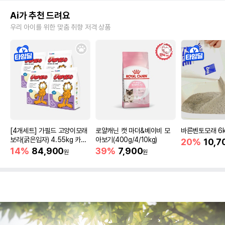
Ai가 추천 드려요
우리 아이를 위한 맞춤 취향 저격 상품
[4개세트] 가필드 고양이모래
로얄캐닌 캣 마더&베이비 모
바른벤토모래 6
보라(굵은입자) 4.55kg 카사
아보기(400g/4/10kg)
20%
10,7
바모래
14%
84,900
39%
7,900
원
원