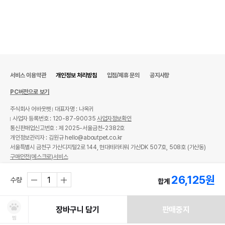
서비스 이용약관
개인정보 처리방침
입점/제휴 문의
공지사항
PC버전으로 보기
주식회사 어바웃펫
대표자명 : 나옥귀
사업자 등록번호 : 120-87-90035
사업자정보확인
통신판매업신고번호 : 제 2025-서울금천-2382호
개인정보관리자 : 김원규 hello@aboutpet.co.kr
서울특별시 금천구 가산디지털2로 144, 현대테라타워 가산DK 507호, 508호 (가산동)
구매안전(에스크로)서비스
© copyright (c) www.aboutpet.co.kr all rights reserved.
26,125
원
수량
합계
장바구니 담기
판매중지
찜